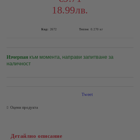
18.99лв.
Код:
2672
Тегло:
0.270
кг
Изчерпан
към момента, направи запитване за
Добави в желани
наличност
Tweet
Оцени продукта
Детайлно описание