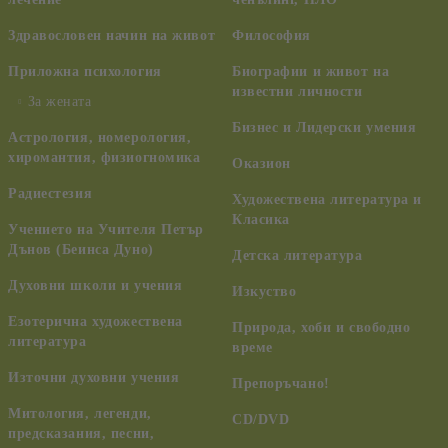
Здравословен начин на живот
Философия
Приложна психология
Биографии и живот на
известни личности
За жената
Бизнес и Лидерски умения
Астрология, номерология,
хиромантия, физиогномика
Оказион
Радиестезия
Художествена литература и
Класика
Учението на Учителя Петър
Дънов (Беинса Дуно)
Детска литература
Духовни школи и учения
Изкуство
Езотерична художествена
Природа, хоби и свободно
литература
време
Източни духовни учения
Препоръчано!
Митология, легенди,
CD/DVD
предсказания, песни,