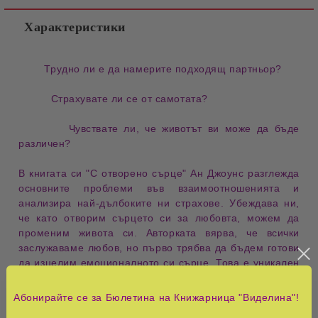
Характеристики
Трудно ли е да намерите подходящ партньор?
Страхувате ли се от самотата?
Чувствате ли, че животът ви може да бъде
различен?
В книгата си "С отворено сърце" Ан Джоунс разглежда
основните проблеми във взаимоотношенията и
анализира най-дълбоките ни страхове. Убеждава ни,
че като отворим сърцето си за любовта, можем да
променим живота си. Авторката вярва, че всички
заслужаваме любов, но първо трябва да бъдем готови
да изцелим емоционалното си сърце. Това е уникален
шанс да опознаем истинските си чувства, да простим
на тези, които са ни наранили в миналото и да
Абонирайте се за Бюлетина на Книжарница "Виделина"!
укрепим сегашните си връзки.