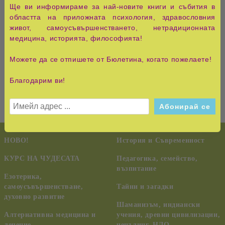
Ще ви информираме за най-новите книги и събития в
Как да премахнем преградите, които сме издигнали
областта на приложната психология, здравословния
пред любовта?
живот, самоусъвършенстването, нетрадиционната
Как да излекуваме нараненото си сърце?
медицина, историята, философията!
Как да постигнем изобилие и просперитет?
Можете да се отпишете от Бюлетина, когато пожелаете!
Идеална книга за всички, които се стремят към повече
любов в живота си
.
Благодарим ви!
НОВО!
История и Съвременност
КУРС НА ЧУДЕСАТА
Педагогика, семейство,
възпитание
Езотерика,
самоусъвършенстване,
Тайни и загадки
духовно развитие
Шаманизъм, индиански
Алтернативна медицина и
учения, древни цивилизации,
лечение
ченълинг, НЛО