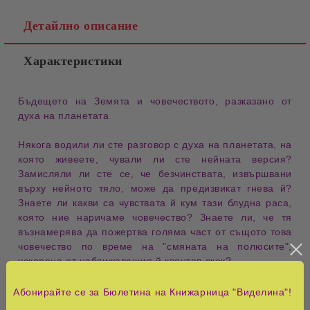
Детайлно описание
Характеристики
Бъдещето на Земята и човечеството, разказано от
духа на планетата
Някога водили ли сте разговор с духа на планетата, на
която живеете, чували ли сте нейната версия?
Замисляли ли сте се, че безчинствата, извършвани
върху нейното тяло, може да предизвикат гнева й?
Знаете ли какви са чувствата й кум тази блудна раса,
която ние наричаме човечество? Знаете ли, че тя
възнамерява да пожертва голяма част от същото това
човечество по време на "смяната на полюсите",
ускорена от наближаващия й квантов скок?
Сега имате възможност да узнаете всичко това от нея
Абонирайте се за Бюлетина на Книжарница "Виделина"!
самата в поредицата от разговорите й с Мъри Хоуп -