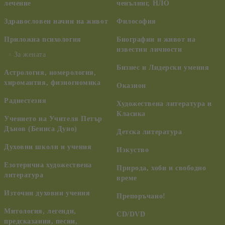
лечение
ченълинг, НЛО
Здравословен начин на живот
Философия
Приложна психология
Биографии и живот на
известни личности
За жената
Бизнес и Лидерски умения
Астрология, номерология,
хиромантия, физиогномика
Оказион
Радиестезия
Художествена литература и
Класика
Учението на Учителя Петър
Дънов (Беинса Дуно)
Детска литература
Духовни школи и учения
Изкуство
Езотерична художествена
Природа, хоби и свободно
литература
време
Източни духовни учения
Препоръчано!
Митология, легенди,
CD/DVD
предсказания, песни,