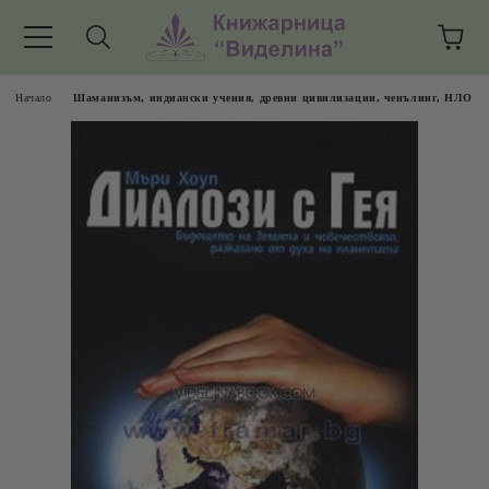
Начало
Шаманизъм, индиански учения, древни цивилизации, ченълинг, НЛО