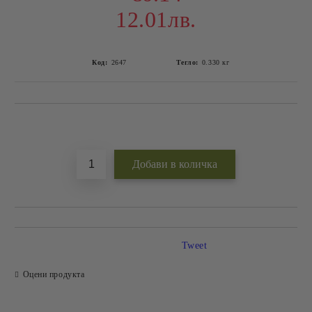
12.01лв.
Код:
2647
Тегло:
0.330
кг
Добави в желани
Tweet
Оцени продукта