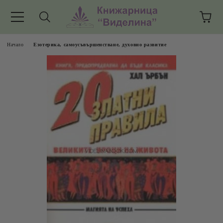
Начало
Езотерика, самоусъвършенстване, духовно развитие