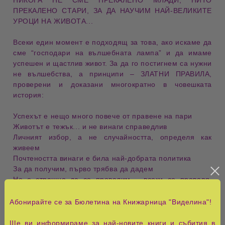
​НИКОГА НЕ СМЕ ПРЕКАЛЕНО МЛАДИ, НИТО
ПРЕКАЛЕНО СТАРИ, ЗА ДА НАУЧИМ НАЙ-ВЕЛИКИТЕ
УРОЦИ НА ЖИВОТА...
Всеки един момент е подходящ за това, ако искаме да
сме “господари на вълшебната лампа” и да имаме
успешен и щастлив живот. За да го постигнем са нужни
не вълшебства, а принципи – ЗЛАТНИ ПРАВИЛА,
проверени и доказани многократно в човешката
история:
Успехът е нещо много повече от правене на пари
Животът е тежък... и не винаги справедлив
Личният избор, а не случайността, определя как
живеем
Почтеността винаги е била най-добрата политика
За да получим, първо трябва да дадем
Не е страшно да се провалим – всеки се проваля,
важното е какво ще направим после...
Абонирайте се за Бюлетина на Книжарница "Виделина"!
Най- мъдрите хора на света са онези, които знаят как
да бъдат щастливи!
Ще ви информираме за най-новите книги и събития в