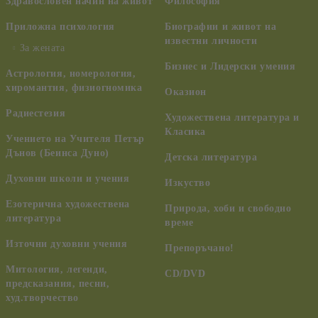
Здравословен начин на живот
Философия
Приложна психология
Биографии и живот на
известни личности
За жената
Бизнес и Лидерски умения
Астрология, номерология,
хиромантия, физиогномика
Оказион
Радиестезия
Художествена литература и
Класика
Учението на Учителя Петър
Дънов (Беинса Дуно)
Детска литература
Духовни школи и учения
Изкуство
Езотерична художествена
Природа, хоби и свободно
литература
време
Източни духовни учения
Препоръчано!
Митология, легенди,
CD/DVD
предсказания, песни,
худ.творчество