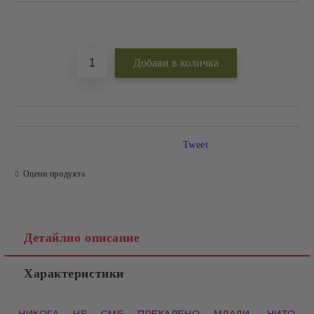
Добави в желани
Tweet
Оцени продукта
Детайлно описание
Характеристики