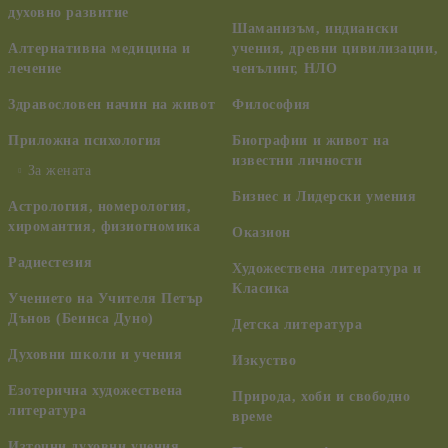
духовно развитие
Шаманизъм, индиански
Алтернативна медицина и
учения, древни цивилизации,
лечение
ченълинг, НЛО
Здравословен начин на живот
Философия
Приложна психология
Биографии и живот на
известни личности
За жената
Бизнес и Лидерски умения
Астрология, номерология,
хиромантия, физиогномика
Оказион
Радиестезия
Художествена литература и
Класика
Учението на Учителя Петър
Дънов (Беинса Дуно)
Детска литература
Духовни школи и учения
Изкуство
Езотерична художествена
Природа, хоби и свободно
литература
време
Източни духовни учения