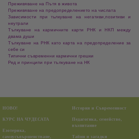
Преживяване на Пътя в живота
Преживяване на предопределението на числата
Зависимости при тьлкуване на негативи,позитиви и
неутрали
Тълкуване на кармичните карти РНК и НКП между
двама души
Тълкуване на РНК като карта на предопределение за
себе си
Типични съвременни кармични грешки
Ред и принципи при тълкуване на НК
НОВО!
История и Съвременност
КУРС НА ЧУДЕСАТА
Педагогика, семейство,
възпитание
Езотерика,
самоусъвършенстване,
Тайни и загадки