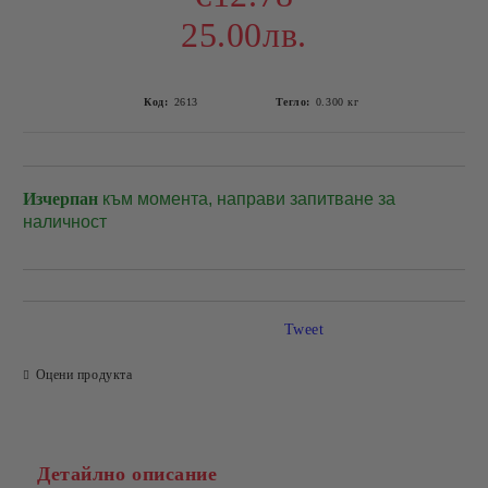
25.00лв.
Код:
2613
Тегло:
0.300
кг
Изчерпан
към момента, направи запитване за
Добави в желани
наличност
Tweet
Оцени продукта
Детайлно описание