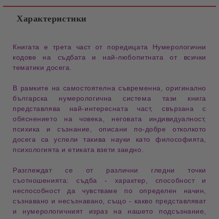
Характеристики
Книгата е трета част от поредицата Нумерологични
кодове на съдбата и най-любопитната от всички
тематики досега.
В рамките на самостоятелна съвременна, оригинално
българска нумерологична система тази книга
представлява най-интересната част, свързана с
обяснението на човека, неговата индивидуалност,
психика и съзнание, описани по-добре отколкото
досега са успели такива науки като философията,
психологията и етиката взети заедно.
Разглеждат се от различни гледни точки
съотношенията: съдба - характер, способност и
неспособност да чувстваме по определен начин,
съзнавано и несъзнавано, също - какво представляват
и нумерологичният израз на нашето подсъзнание,