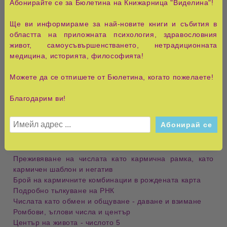
Абонирайте се за Бюлетина на Книжарница "Виделина"!
За този, който не се бои да размишлява и да погледне
Ще ви информираме за най-новите книги и събития в
дълбоко в себе си, това може да е и четиво за обща
областта на приложната психология, здравословния
култура и удоволствие.
живот, самоусъвършенстването, нетрадиционната
медицина, историята, философията!
Съдържание
Можете да се отпишете от Бюлетина, когато пожелаете!
Второто хилядолетие и вибрационната промяна на
числата
Благодарим ви!
Постулати на кармата
Основни понятия в психонумерологията
Какво не знаем за числата от Първа част
Преживяване на отделните числа в различните им
аспекти
Преживяване на числата като кармична рамка, като
кармичен шаблон и негатив
Брой на кармичните комбинации в рождената карта
Подробно тьлкуване на РНК
Числата като обмен и общуване - даване и взимане
Ромбови, ъглови числа и център
Център на живота - числото 5