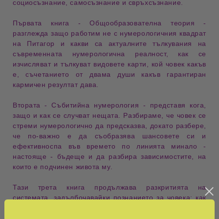
социосъзнание, самосъзнание и свръхсъзнание.
Първата книга - Общообразователна теория -
разглежда защо работим не с нумерологичния квадрат
на Питагор и какви са актуалните тълкувания на
съвременната нумерологична реалност, как се
изчисляват и тълкуват видовете карти, кой човек какъв
е, съчетанието от двама души какъв гарантиран
кармичен резултат дава.
Втората - Събитийна нумерология - представя кога,
защо и как се случват нещата. Разбираме, че човек се
стреми нумерологично да предсказва, докато разбере,
че по-важно е да съобразява шансовете си и
ефективноспа във времето по линията минало -
настояще - бъдеще и да разбира зависимостите, на
които е подчинен живота му.
Тази трета книга продължава разкритията на
системата, задълбочавайки познанието за човека: как
преживява съдбата, кармата и че си струва да сме
духовни, развиващи се, съзнателни, добри.