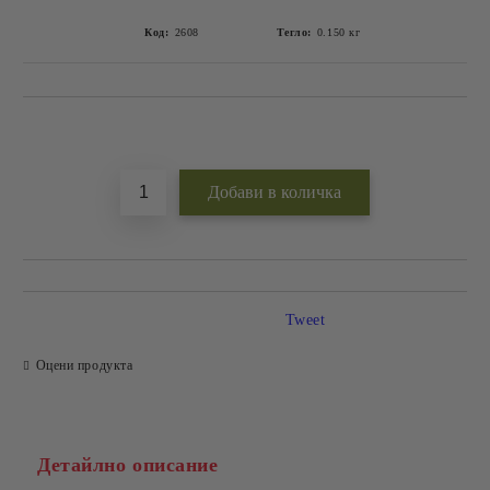
Код:
2608
Тегло:
0.150
кг
Добави в желани
Tweet
Оцени продукта
Детайлно описание