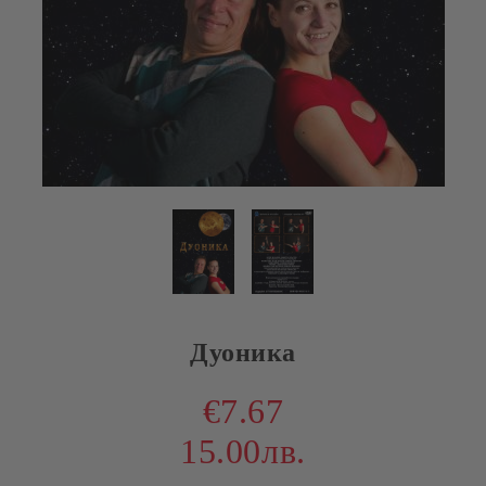
Дуоника
€7.67
15.00лв.