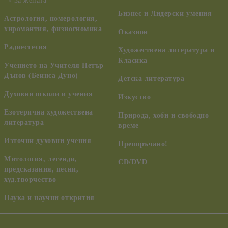
За жената
Бизнес и Лидерски умения
Астрология, номерология,
хиромантия, физиогномика
Оказион
Радиестезия
Художествена литература и
Класика
Учението на Учителя Петър
Дънов (Беинса Дуно)
Детска литература
Духовни школи и учения
Изкуство
Езотерична художествена
Природа, хоби и свободно
литература
време
Източни духовни учения
Препоръчано!
Митология, легенди,
CD/DVD
предсказания, песни,
худ.творчество
Наука и научни открития