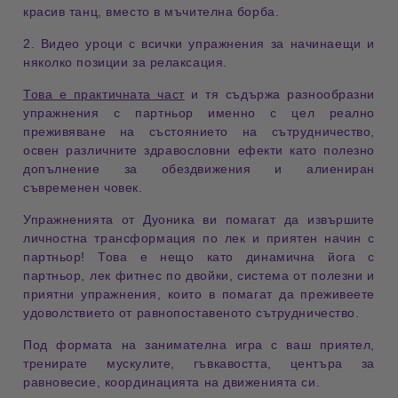
красив танц, вместо в мъчителна борба.
2. Видео уроци с всички упражнения за начинаещи и
няколко позиции за релаксация.
Това е практичната част
и тя съдържа разнообразни
упражнения с партньор именно с цел реално
преживяване на състоянието на сътрудничество,
освен различните здравословни ефекти като полезно
допълнение за обездвижения и алиениран
съвременен човек.
Упражненията от Дуоника
ви помагат да извършите
личностна трансформация по лек и приятен начин с
партньор! Това е нещо като динамична йога с
партньор, лек фитнес по двойки, система от полезни и
приятни упражнения, които в помагат да преживеете
удоволствието от равнопоставеното сътрудничество.
Под формата на занимателна игра с ваш приятел,
тренирате мускулите, гъвкавостта, центъра за
равновесие, координацията на движенията си.