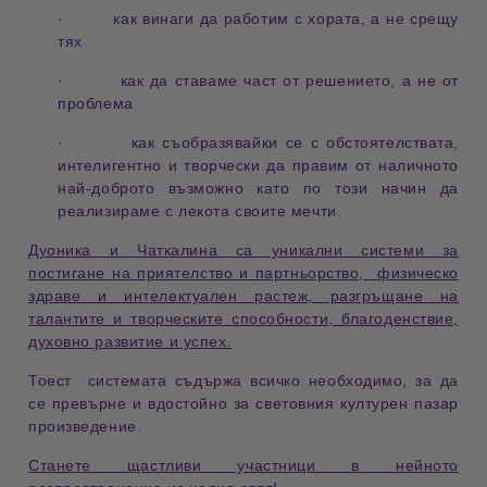
· как винаги да работим с хората, а не срещу
тях
· как да ставаме част от решението, а не от
проблема
· как съобразявайки се с обстоятелствата,
интелигентно и творчески да правим от наличното
най-доброто възможно като по този начин да
реализираме с лекота своите мечти.
Дуоника и Чаткалина са уникални системи за
постигане на приятелство и партньорство, физическо
здраве и интелектуален растеж, разгръщане на
талантите и творческите способности, благоденствие,
духовно развитие и успех.
Тоест системата съдържа всичко необходимо, за да
се превърне и в
достойно за световния културен пазар
произведение.
Станете щастливи участници в нейното