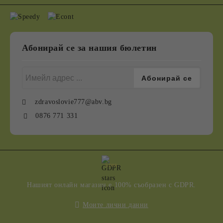
Абонирай се за нашия бюлетин
zdravoslovie777@abv.bg
0876 771 331
GDPR
Нашият онлайн магазин е 100% съобразен с GDPR.
Моите лични данни