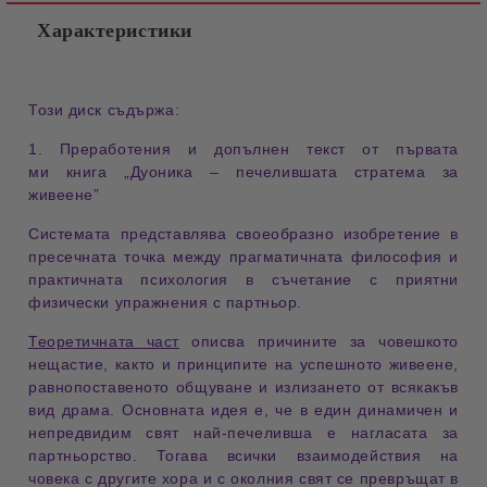
Характеристики
Този диск съдържа:
1. Преработения и допълнен текст от първата
ми
книга „Дуоника – печелившата стратема за
живеене”
Системата представлява своеобразно изобретение в
пресечната точка между прагматичната философия и
практичната психология в съчетание с приятни
физически упражнения с партньор.
Теоретичната част
описва причините за човешкото
нещастие, както и принципите на успешното живеене,
равнопоставеното общуване и излизането от всякакъв
вид драма. Основната идея е, че в един динамичен и
непредвидим свят най-печеливша е нагласата за
партньорство. Тогава всички взаимодействия на
човека с другите хора и с околния свят се превръщат в