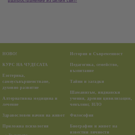
разпространение из целия свят!
НОВО!
История и Съвременност
КУРС НА ЧУДЕСАТА
Педагогика, семейство,
възпитание
Езотерика,
самоусъвършенстване,
Тайни и загадки
духовно развитие
Шаманизъм, индиански
Алтернативна медицина и
учения, древни цивилизации,
лечение
ченълинг, НЛО
Здравословен начин на живот
Философия
Приложна психология
Биографии и живот на
известни личности