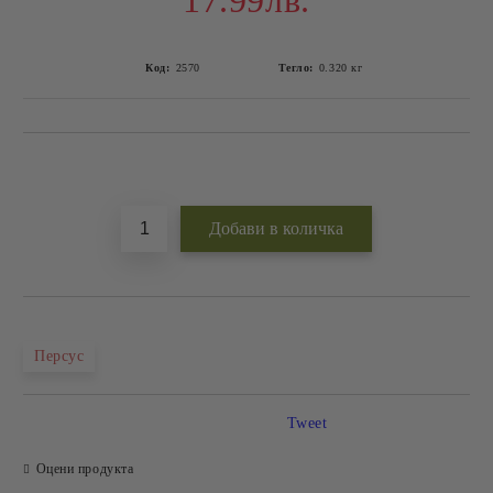
17.99лв.
Код:
2570
Тегло:
0.320
кг
Добави в желани
Персус
Tweet
Оцени продукта