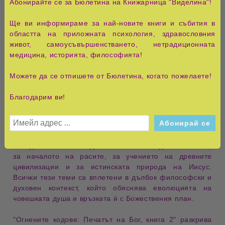
Абонирайте се за Бюлетина на Книжарница "Виделина"!
тайни на сътворението
и
скритата история на
човечеството
. Книгата съчетава
духовни прозрения
,
Ще ви информираме за най-новите книги и събития в
научни теории
и
древни познания
, събрани от
областта на приложната психология, здравословния
легендите на Атлантида
,
ученията на Шумер
,
живот, самоусъвършенстването, нетрадиционната
библейските текстове
и
посланията на висшите
медицина, историята, философията!
същества
.
Можете да се отпишете от Бюлетина, когато пожелаете!
Авторът изследва
същността на любовта
като
върховен закон на Вселената
, който е
създател и
Благодарим ви!
движеща сила на живота
. В центъра стои идеята, че
всяко същество носи част от Бога в себе си
, но
истинската му мисия
е
да прояви тази любов
. Книгата
отговаря на
въпроси, които човечеството си задава от
хилядолетия
– за
падането на Атлантида
, за
потопа
,
за
началото на расите
, за
учението на древните
цивилизации
и за
истинската природа на Иисус
.
Всички тези теми са вплетени в
дълбок философски и
духовен контекст
, който обяснява
еволюцията на
човешката душа
и
връзката ѝ с Божествения план
.
"
Огнените кодове: Печатът на Бог, книга 2"
разкрива