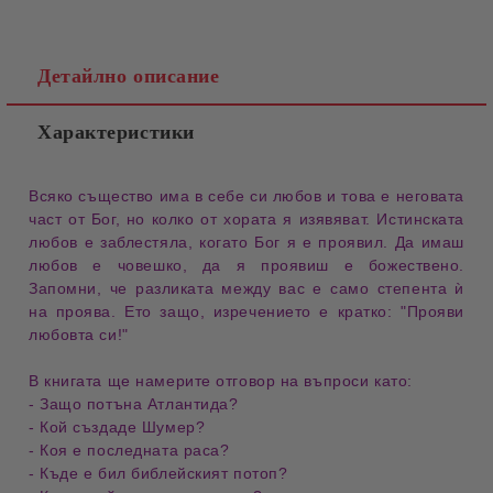
Детайлно описание
Характеристики
Всяко
същество
има в себе си
любов
и това е неговата
част от Бог
, но колко от хората я изявяват.
Истинската
любов
е заблестяла, когато
Бог
я е проявил. Да имаш
любов
е
човешко
, да я проявиш е
божествено
.
Запомни, че
разликата между вас
е само
степента ѝ
на проява
. Ето защо, изречението е кратко: "
Прояви
любовта си!
"
В книгата ще намерите отговор на въпроси като:
- Защо
потъна Атлантида
?
- Кой
създаде Шумер
?
- Коя е
последната раса
?
- Къде е бил
библейският потоп
?