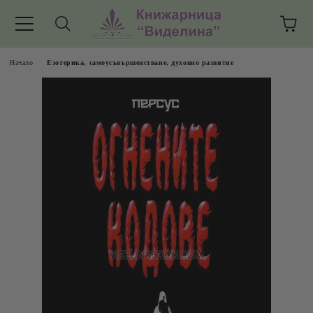
Начало
Езотерика, самоусъвършенстване, духовно развитие