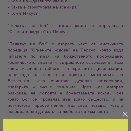
- Кое е
най-древното учение
?
- Каква е
структурата на всемира
?
- Кой е
Иисус
?
"Печатът на Бог"
е
втора книга
от поредицата
"Огнените кодове"
от
Персус
.
"Печатът на Бог"
е
втората част
от мистичната
поредица
"Огнените кодове"
на
Персус
, която води
читателя по пътя на
божественото пробуждане
,
космическото знание
и
вътрешното осъзнаване
. Тази
книга изследва
тайните на древните цивилизации
,
произхода на човека
и
скритите механизми на
Вселената
, като съчетава
духовна философия
,
езотерика
и
висше познание
. Чрез нея авторът
разкрива, че
любовта е божествената искра
, чрез
която
Бог се проявява във всяко същество
, и че
истинското просветление
настъпва тогава, когато
човек започне
да излъчва любовта си към света
.
В
"
Огнените кодове: Печатът на Бог, книга 2"
,
Персус
повежда читателя още по-дълбоко в
езотеричните