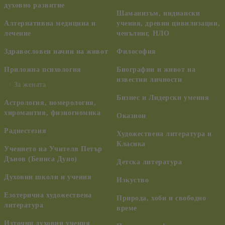
духовно развитие
Шаманизъм, индиански
Алтернативна медицина и
учения, древни цивилизации,
лечение
ченълинг, НЛО
Здравословен начин на живот
Философия
Приложна психология
Биографии и живот на
известни личности
За жената
Бизнес и Лидерски умения
Астрология, номерология,
хиромантия, физиогномика
Оказион
Радиестезия
Художествена литература и
Класика
Учението на Учителя Петър
Дънов (Беинса Дуно)
Детска литература
Духовни школи и учения
Изкуство
Езотерична художествена
Природа, хоби и свободно
литература
време
Източни духовни учения