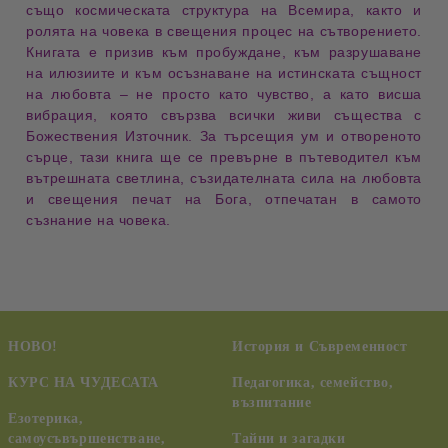
също
космическата структура на Всемира
, както и
ролята на човека
в
свещения процес на сътворението
.
Книгата е
призив към пробуждане
, към
разрушаване
на илюзиите
и към
осъзнаване на истинската същност
на любовта
– не просто като чувство, а като
висша
вибрация
, която свързва всички живи същества с
Божествения Източник
.
За
търсещия ум и отвореното
сърце
, тази книга ще се превърне в
пътеводител
към
вътрешната светлина
,
съзидателната сила на любовта
и
свещения печат на Бога
, отпечатан в самото
съзнание на човека.
НОВО!
История и Съвременност
КУРС НА ЧУДЕСАТА
Педагогика, семейство,
възпитание
Езотерика,
самоусъвършенстване,
Тайни и загадки