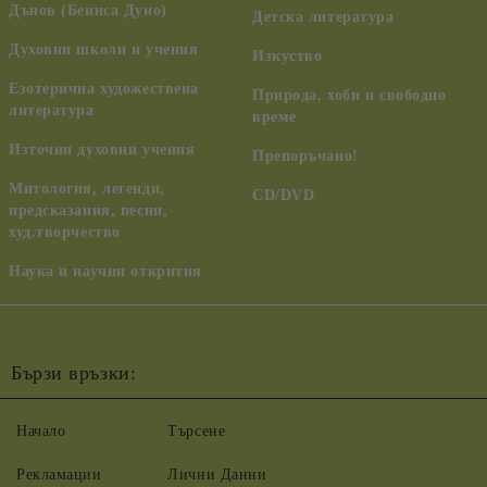
Дънов (Беинса Дуно)
Детска литература
Духовни школи и учения
Изкуство
Езотерична художествена
Природа, хоби и свободно
литература
време
Източни духовни учения
Препоръчано!
Митология, легенди,
CD/DVD
предсказания, песни,
худ.творчество
Наука и научни открития
Бързи връзки:
Начало
Търсене
Рекламации
Лични Данни