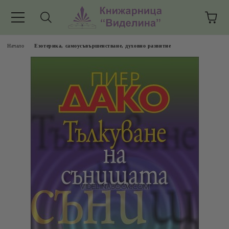
Начало
Езотерика, самоусъвършенстване, духовно развитие