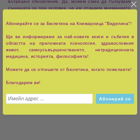
вътрешно обновление. Да, можем сами да тълкуваме
сънищата си при условие, че им отдадем вниманието,
което заслужават, че се запознаем със символиката им
и приемем неоспоримата истина - ние сме това, което
Абонирайте се за Бюлетина на Книжарница "Виделина"!
си мислим.
Ще ви информираме за най-новите книги и събития в
***
областта на приложната психология, здравословния
Белгийският психиатър Пиер Дако е учен с богат
живот, самоусъвършенстването, нетрадиционната
клиничен опит и талантлив популяризатор. Автор е на
медицина, историята, философията!
множество произведения, предназначени за
професионалисти и широк кръг читатели, от които
Можете да се отпишете от Бюлетина, когато пожелаете!
най-известни са „Фантастичните победи на модерната
психология“ („Колибри“, 1995) и „Триумфът на
Благодарим ви!
психоанализата“ („Колибри“, 1998). До смъртта си
през 1992 г. Пиер Дако е член на Международния
институт по психотерапия в Женева и на
Международната фондация по аналитична
психология.