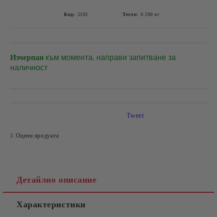
Код:
2392
Тегло:
0.200
кг
Изчерпан
към момента, направи запитване за
Добави в желани
наличност
Tweet
Оцени продукта
Детайлно описание
Характеристики