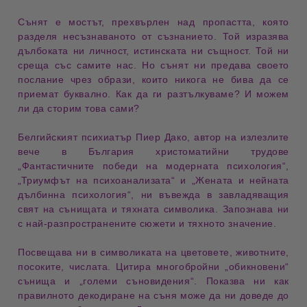
Сънят е мостът, прехвърлен над пропастта, която
разделя несъзнаваното от съзнанието. Той изразява
дълбоката ни личност, истинската ни същност. Той ни
среща със самите нас. Но сънят ни предава своето
послание чрез образи, които никога не бива да се
приемат буквално. Как да ги разтълкуваме? И можем
ли да сторим това сами?
Белгийският психиатър Пиер Дако, автор на излезлите
вече в България христоматийни трудове
„Фантастичните победи на модерната психология“,
„Триумфът на психоанализата“ и „Жената и нейната
дълбинна психология“, ни въвежда в завладяващия
свят на сънищата и тяхната символика. Запознава ни
с най-разпространените сюжети и тяхното значение.
Посвещава ни в символиката на цветовете, животните,
посоките, числата. Цитира многобройни „обикновени“
сънища и „големи съновидения“. Показва ни как
правилното декодиране на съня може да ни доведе до