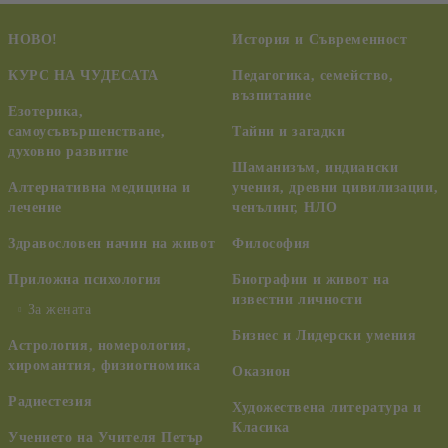
НОВО!
История и Съвременност
КУРС НА ЧУДЕСАТА
Педагогика, семейство,
възпитание
Езотерика,
самоусъвършенстване,
Тайни и загадки
духовно развитие
Шаманизъм, индиански
Алтернативна медицина и
учения, древни цивилизации,
лечение
ченълинг, НЛО
Здравословен начин на живот
Философия
Приложна психология
Биографии и живот на
известни личности
За жената
Бизнес и Лидерски умения
Астрология, номерология,
хиромантия, физиогномика
Оказион
Радиестезия
Художествена литература и
Класика
Учението на Учителя Петър