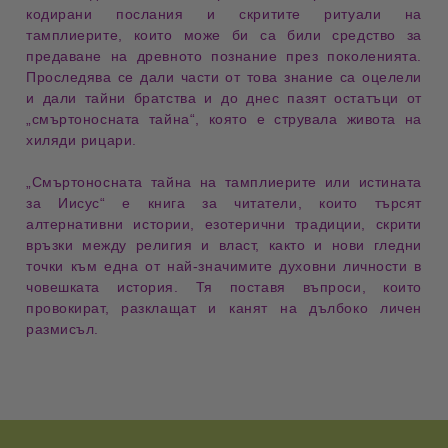
кодирани послания
и
скритите ритуали
на
тамплиерите, които може би са били средство за
предаване на древното познание през поколенията.
Проследява се дали части от това знание са оцелели
и дали тайни братства и до днес пазят остатъци от
„смъртоносната тайна“, която е струвала живота на
хиляди рицари.
„Смъртоносната тайна на тамплиерите или истината
за Иисус“ е книга за читатели, които търсят
алтернативни истории
,
езотерични традиции
,
скрити
връзки между религия и власт
, както и нови гледни
точки към една от най-значимите духовни личности в
човешката история. Тя поставя въпроси, които
провокират, разклащат и канят на дълбоко личен
размисъл.