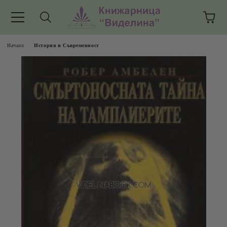
Начало
История и Съвременност