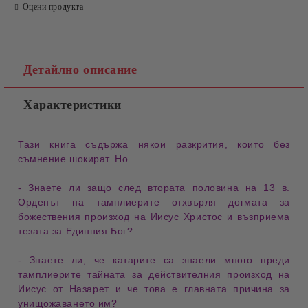
Оцени продукта
Детайлно описание
Характеристики
Тази книга съдържа някои разкрития
, които без
съмнение
шокират
. Но...
- Знаете ли
защо след втората половина на 13 в.
Орденът на тамплиерите
отхвърля догмата
за
божествения произход на Иисус Христос и възприема
тезата за
Единния Бог
?
- Знаете ли
, че катарите са знаели много преди
тамплиерите тайната за
действителния произход
на
Иисус от Назарет и че това е главната причина за
унищожаването им
?