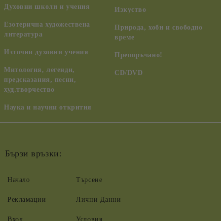
Духовни школи и учения
Изкуство
Езотерична художествена
Природа, хоби и свободно
литература
време
Източни духовни учения
Препоръчано!
Митология, легенди,
CD/DVD
предсказания, песни,
худ.творчество
Наука и научни открития
Бързи връзки:
Начало
Търсене
Рекламации
Лични Данни
Вход
Условия