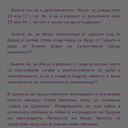
- Знаете ли
, че в действителност Иисус се
ражда през
16 или 17 г. пр. Хр.
и че е разпнат от римляните през
33 или 34 г., когато е около
петдесетгодишен
?
- Знаете ли
, че Иисус произхожда от
царския род
на
Давид и затова става след баща си Иуда от Гамала и
дядо си Езекия
водач на съпротивата
срещу
римляните?
- Знаете ли
, че Иисус е
разпнат с главата нагоре
, както
са постъпвали тогава с разбунтувалите се роби и
злосторниците, а не с главата надолу, каквото е било
наказанието за
политическите размирници
?
В процеса на продължително изследване
и търпелива
работа авторът Робер Амбелен стига до
голямата
„тайна на Църквата“
. Разкриването на тази тайна е
истинската причина за
гибелта на рицарите
на Ордена
на тамплиерите.
Личността на Иисус Христос
се
представя пред нас в съвсем
нова светлина
.