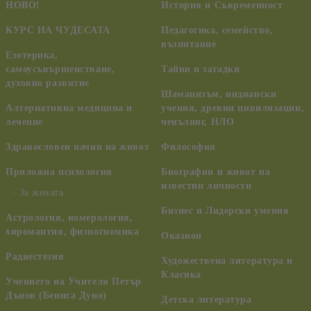
НОВО!
История и Съвременност
КУРС НА ЧУДЕСАТА
Педагогика, семейство,
възпитание
Езотерика,
самоусъвършенстване,
Тайни и загадки
духовно развитие
Шаманизъм, индиански
Алтернативна медицина и
учения, древни цивилизации,
лечение
ченълинг, НЛО
Здравословен начин на живот
Философия
Приложна психология
Биографии и живот на
известни личности
За жената
Бизнес и Лидерски умения
Астрология, номерология,
хиромантия, физиогномика
Оказион
Радиестезия
Художествена литература и
Класика
Учението на Учителя Петър
Дънов (Беинса Дуно)
Детска литература