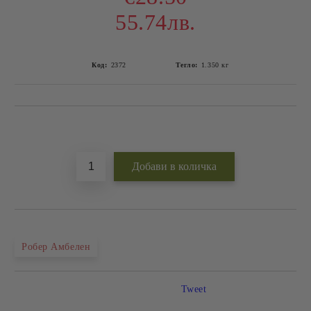
55.74лв.
Код:
2372
Тегло:
1.350
кг
Добави в желани
Робер Амбелен
Tweet