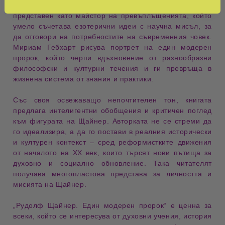
личностно и обществено развитие
. Щайнер е
представен като
майстор на превъплъщенията
, който
умело съчетава
езотерични идеи с научна мисъл
, за
да отговори на
потребностите на съвременния човек
.
Мириам Гебхарт рисува
портрет на един модерен
пророк
, който черпи вдъхновение от
разнообразни
философски и културни течения
и ги превръща в
жизнена система от знания и практики
.
Със своя
освежаващо непочтителен тон
, книгата
предлага
интелигентни обобщения и критичен поглед
към фигурата на Щайнер. Авторката не се стреми да
го идеализира, а да го
постави в реалния исторически
и културен контекст
– сред
реформистките движения
от началото на ХХ век
, които търсят
нови пътища за
духовно и социално обновление
. Така читателят
получава
многопластова представа
за личността и
мисията на Щайнер.
„Рудолф Щайнер. Един модерен пророк“
е ценна за
всеки, който се интересува от
духовни учения, история