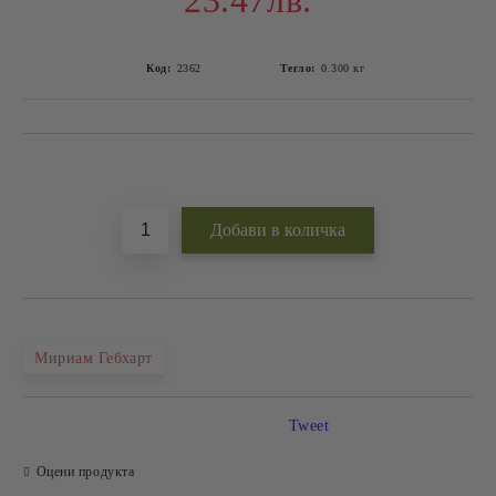
23.47лв.
Код:
2362
Тегло:
0.300
кг
Добави в желани
Мириам Гебхарт
Tweet
Оцени продукта