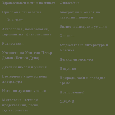
Здравословен начин на живот
Философия
Приложна психология
Биографии и живот на
известни личности
За жената
Бизнес и Лидерски умения
Астрология, номерология,
хиромантия, физиогномика
Оказион
Радиестезия
Художествена литература и
Класика
Учението на Учителя Петър
Дънов (Беинса Дуно)
Детска литература
Духовни школи и учения
Изкуство
Езотерична художествена
Природа, хоби и свободно
литература
време
Източни духовни учения
Препоръчано!
Митология, легенди,
CD/DVD
предсказания, песни,
худ.творчество