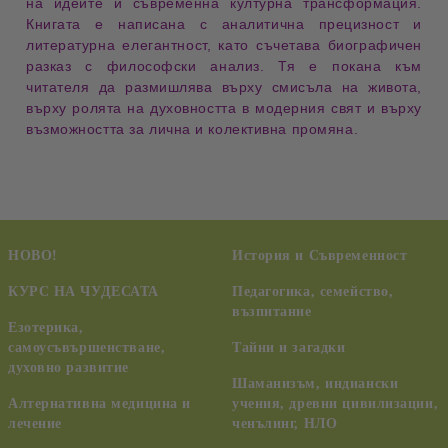
на идеите и съвременна културна трансформация
.
Книгата е написана с
аналитична прецизност и
литературна елегантност
, като съчетава
биографичен
разказ с философски анализ
. Тя е покана към
читателя да
размишлява върху смисъла на живота
,
върху
ролята на духовността в модерния свят
и върху
възможността за лична и колективна промяна
.
НОВО!
История и Съвременност
КУРС НА ЧУДЕСАТА
Педагогика, семейство,
възпитание
Езотерика,
самоусъвършенстване,
Тайни и загадки
духовно развитие
Шаманизъм, индиански
Алтернативна медицина и
учения, древни цивилизации,
лечение
ченълинг, НЛО