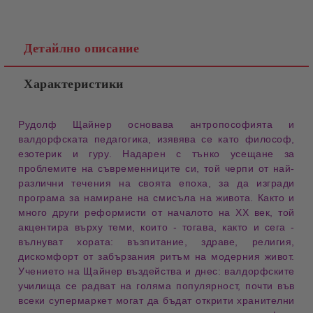
Детайлно описание
Характеристики
Рудолф Щайнер основава
антропософията
и
валдорфската педагогика
, изявява се като
философ
,
езотерик
и
гуру
. Надарен с
тънко усещане
за
проблемите на
съвременниците
си, той черпи от най-
различни
течения
на своята
епоха
, за да изгради
програма
за намиране на
смисъла на живота
. Както и
много други
реформисти
от началото на ХХ век, той
акцентира върху
теми
, които - тогава, както и сега -
вълнуват хората
:
възпитание
,
здраве
,
религия
,
дискомфорт
от
забързания ритъм
на
модерния живот
.
Учението на Щайнер въздейства и днес:
валдорфските
училища
се радват на голяма
популярност
, почти във
всеки
супермаркет
могат да бъдат открити
хранителни