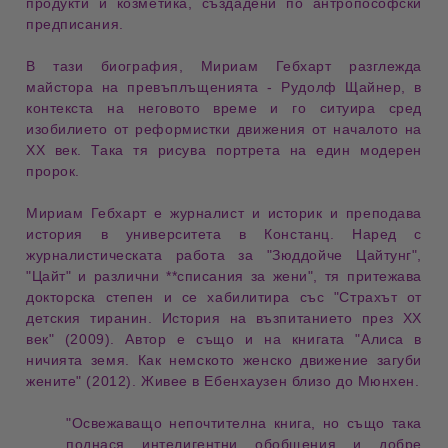
продукти
и
козметика
, създадени по
антропософски
предписания
.
В тази
биография
, Мириам Гебхарт разглежда
майстора на превъплъщенията
- Рудолф Щайнер, в
контекста на
неговото време
и го ситуира сред
изобилието
от
реформистки движения
от началото на
ХХ век. Така тя рисува
портрета
на един
модерен
пророк
.
Мириам Гебхарт e
журналист
и
историк
и преподава
история
в
университета в Констанц
. Наред с
журналистическата работа
за "Зюддойче Цайтунг",
"Цайт" и различни **списания за жени", тя притежава
докторска степен
и се
хабилитира
със "Страхът от
детския тиранин.
История на възпитанието
през ХХ
век" (2009). Автор е също и на книгата "Алиса в
ничията земя. Как
немското женско движение
загуби
жените
" (2012). Живее в
Ебенхаузен
близо до
Мюнхен
.
"Освежаващо
непочтителна книга
, но също така
поднася
интелигентни обобщения
и добре