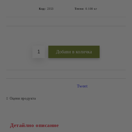
Код:
2353
Тегло:
0.100
кг
Добави в желани
Tweet
Оцени продукта
Детайлно описание