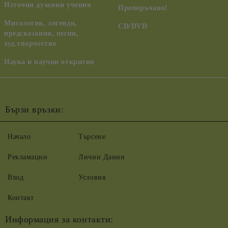
Източни духовни учения
Препоръчано!
Митология, легенди,
CD/DVD
предсказания, песни,
худ.творчество
Наука и научни открития
Бързи връзки:
Начало
Търсене
Рекламации
Лични Данни
Вход
Условия
Контакт
Информация за контакти: