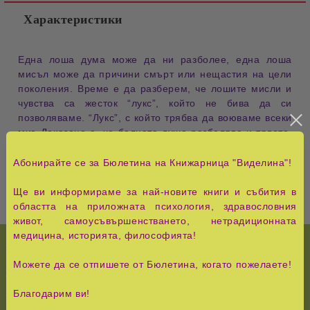
Характеристики
Една лоша дума може да ни разболее, една лоша
мисъл може да причини смърт или нещастия на цели
поколения. Време е да разберем, че лошите мисли и
чувства са жесток “лукс”, който не бива да си
позволяваме. “Лукс”, с който трябва да воюваме всеки
миг. Доказано е, че болната душа разболява и тялото.
Зад всяка болест се крие и психологическа причина.
Излекуваме ли душата си, ще излекуваме и тялото.
Абонирайте се за Бюлетина на Книжарница "Виделина"!
Ще ви информираме за най-новите книги и събития в
областта на приложната психология, здравословния
живот, самоусъвършенстването, нетрадиционната
медицина, историята, философията!
НОВО!
История и Съвременност
Можете да се отпишете от Бюлетина, когато пожелаете!
КУРС НА ЧУДЕСАТА
Педагогика, семейство,
възпитание
Благодарим ви!
Езотерика,