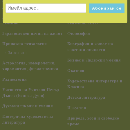
самоусъвършенстване,
Тайни и загадки
духовно развитие
Шаманизъм, индиански
Алтернативна медицина и
учения, древни цивилизации,
лечение
ченълинг, НЛО
Здравословен начин на живот
Философия
Приложна психология
Биографии и живот на
известни личности
За жената
Бизнес и Лидерски умения
Астрология, номерология,
хиромантия, физиогномика
Оказион
Радиестезия
Художествена литература и
Класика
Учението на Учителя Петър
Дънов (Беинса Дуно)
Детска литература
Духовни школи и учения
Изкуство
Езотерична художествена
Природа, хоби и свободно
литература
време