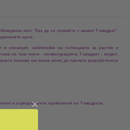
убликувана като
"Как да се справяте с вашия T-квадрат"
,
ъединените щати
.
ат и опозиция
, наблягайки на
потенциала за растеж и
 тема на тази книга -
конфигурацията T-квадрат
- модел,
орката
показва как
всеки може да прилага разработените
лните и отрицателните проявления на T-квадрата
;