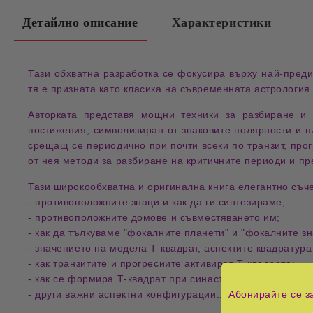
Детайлно описание
Характеристики
Тази обхватна разработка
се фокусира върху
най-преди
тя е призната като
класика на съвременната астрология
Авторката
представя
мощни техники за разбиране и 
постижения
, символизиран от
знаковите полярности
и
п
срещащ се периодично при почти всеки по
транзит, про
от нея методи за разбиране на критичните периоди и пр
Тази широкообхватна и оригинална книга
елегантно съч
-
противоположните знаци
и как да ги
синтезираме
;
-
противоположните домове
и
съвместяването им
;
-
как да
тълкуваме "фокалните планети" и "фокалните зн
-
значението на
модела Т-квадрат
,
аспектите квадратура
-
как
транзитите и прогресиите активират Т-квадрата
;
-
как се
формира Т-квадрат при синастрия
и какво означ
-
други важни аспектни конфигурации
... и много повече!
Абонирайте се з