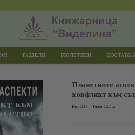
ВО!
РАЗДЕЛИ
БЮЛЕТИНИ
ДОСТАВКА
Планетните аспек
конфликт към съ
Код:
2534
Тегло:
0.210
кг
Добави в желани