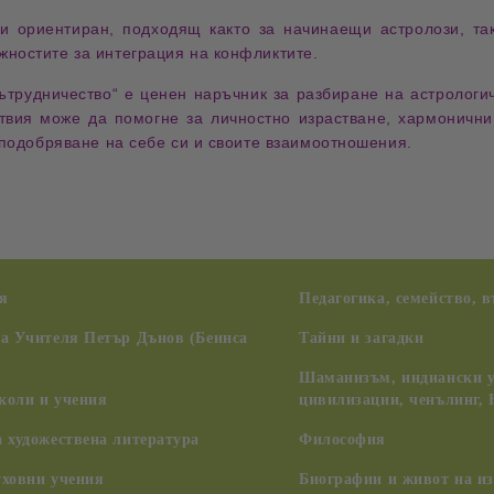
ки ориентиран
, подходящ както за
начинаещи астролози, та
жностите за интеграция на конфликтите
.
ътрудничество“
е
ценен наръчник за разбиране на астрологи
твия може да помогне за личностно израстване, хармоничн
 подобряване на себе си и своите взаимоотношения
.
я
Педагогика, семейство, 
на Учителя Петър Дънов (Беинса
Тайни и загадки
Шаманизъм, индиански у
коли и учения
цивилизации, ченълинг,
 художествена литература
Философия
уховни учения
Биографии и живот на из