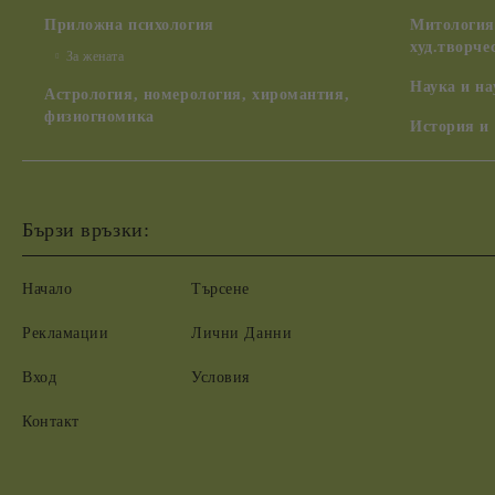
Приложна психология
Митология,
худ.творче
За жената
Наука и н
Астрология, номерология, хиромантия,
физиогномика
История и
Бързи връзки:
Начало
Търсене
Рекламации
Лични Данни
Вход
Условия
Контакт