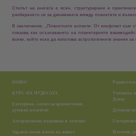
Стилът на книгата е
ясен, структурирани и практичес
разбирането си за
динамиката между планетите и възмо
В заключение,
„Планетните аспекти: От конфликт към с
показва как
осъзнаването на планетарните взаимодейс
всеки, който иска да използва
астрологичните знания за
НОВО!
Радиестези
КУРС НА ЧУДЕСАТА
Учението 
Дуно)
Езотерика, самоусъвършенстване,
духовно развитие
Духовни ш
Алтернативна медицина и лечение
Езотерична
Здравословен начин на живот
Източни д