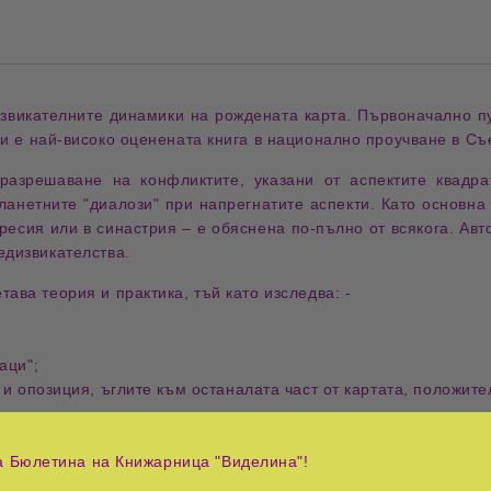
звикателните динамики на рождената карта
. Първоначално п
и е
най-високо оценената книга в национално проучване в С
разрешаване на конфликтите
, указани от
аспектите квадр
ланетните "диалози" при напрегнатите аспекти
. Като основна
гресия или в синастрия
– е обяснена по-пълно от всякога.
Авт
едизвикателства
.
етава
теория и практика
, тъй като изследва: -
аци"
;
 и опозиция
,
ъглите към останалата част от картата
,
положите
ава;
а Бюлетина на Книжарница "Виделина"!