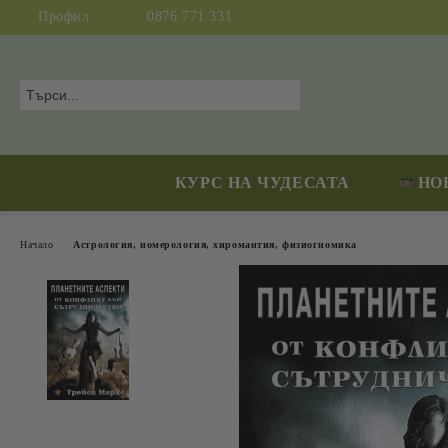
Профил
0876 771 331
КУРС НА ЧУДЕСАТА
НО
Начало
Астрология, номерология, хиромантия, физиогномика