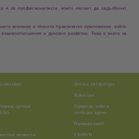
ка и за професионалисти
, които желаят да задълбочат
чните влияния и тяхното практическо приложение
, който
и взаимоотношения и духовно развитие
. Това е книга за
възпитание
Детска литература
Изкуство
чения, древни
Природа, хоби и
 НЛО
свободно време
Препоръчано!
вестни личности
CD/DVD