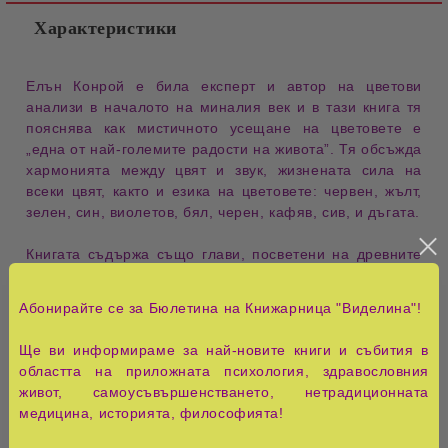
Характеристики
Елън Конрой е била експерт и автор на цветови
анализи в началото на миналия век и в тази книга тя
пояснява как мистичното усещане на цветовете е
„една от най-големите радости на живота”. Тя обсъжда
хармонията между цвят и звук, жизнената сила на
всеки цвят, както и езика на цветовете: червен, жълт,
зелен, син, виолетов, бял, черен, кафяв, сив, и дъгата.
Книгата съдържа също глави, посветени на древните
цветни училища, цветовете на планетите, цветовете
на небето и земята, както и растежа на растенията
Абонирайте се за Бюлетина на Книжарница "Виделина"!
под влиянието на цветните лъчи и др.
Ще ви информираме за най-новите книги и събития в
Текстът е подсилен от цитатите и поетичните откъси, с
областта на приложната психология, здравословния
които Конрой илюстрира своите идеи.
живот, самоусъвършенстването, нетрадиционната
медицина, историята, философията!