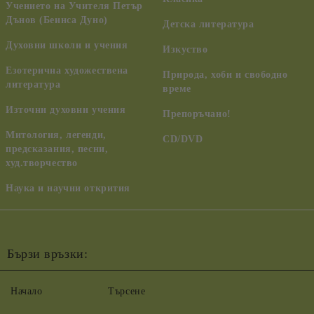
Учението на Учителя Петър
Дънов (Беинса Дуно)
Детска литература
Духовни школи и учения
Изкуство
Езотерична художествена
Природа, хоби и свободно
литература
време
Източни духовни учения
Препоръчано!
Митология, легенди,
CD/DVD
предсказания, песни,
худ.творчество
Наука и научни открития
Бързи връзки:
Начало
Търсене