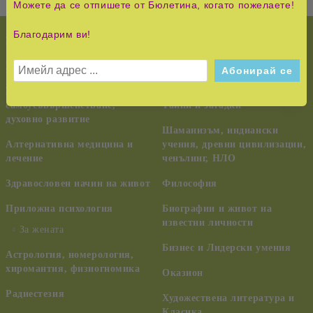
Можете да се отпишете от Бюлетина, когато пожелаете!
Благодарим ви!
НОВО!
История и Съвременност
КУРС НА ЧУДЕСАТА
Педагогика, семейство,
възпитание
Езотерика,
самоусъвършенстване,
Тайни и загадки
духовно развитие
Шаманизъм, индиански
Алтернативна медицина и
учения, древни цивилизации,
лечение
ченълинг, НЛО
Здравословен начин на живот
Философия
Приложна психология
Биографии и живот на
известни личности
За жената
Бизнес и Лидерски умения
Астрология, номерология,
хиромантия, физиогномика
Оказион
Радиестезия
Художествена литература и
Класика