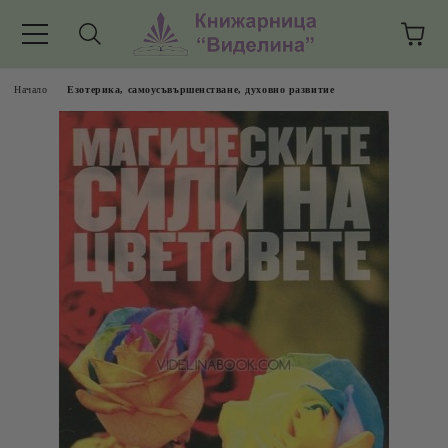
Начало
Езотерика, самоусъвършенстване, духовно развитие