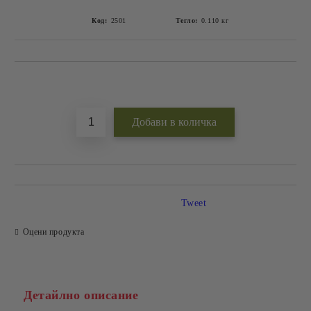
Код:
2501
Тегло:
0.110
кг
Добави в желани
Tweet
Оцени продукта
Детайлно описание