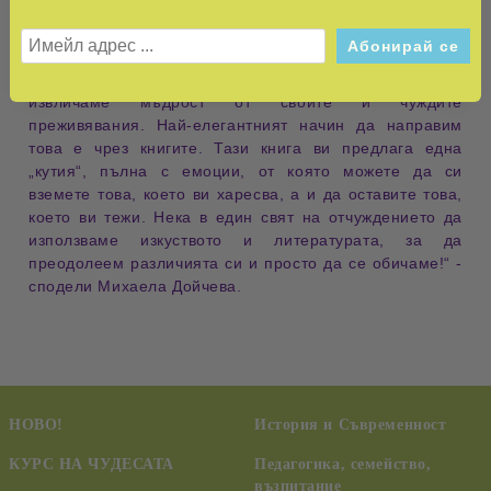
живот, който водим, обаче все по-рядко ни остават
време и енергия да преоткриваме себе си. Тайната на
себеусъвършенстването се крие именно в това да
отделяме време, през което да преосмисляме и
извличаме мъдрост от своите и чуждите
преживявания. Най-елегантният начин да направим
това е чрез книгите. Тази книга ви предлага една
„кутия“, пълна с емоции, от която можете да си
вземете това, което ви харесва, а и да оставите това,
което ви тежи. Нека в един свят на отчуждението да
използваме изкуството и литературата, за да
преодолеем различията си и просто да се обичаме!“ -
сподели Михаела Дойчева.
НОВО!
История и Съвременност
КУРС НА ЧУДЕСАТА
Педагогика, семейство,
възпитание