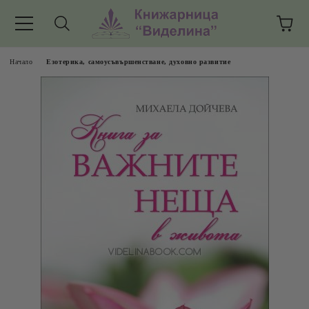
Начало
Езотерика, самоусъвършенстване, духовно развитие