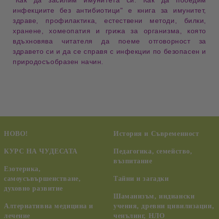
"Как да засилим имунитета си: Как да победим
инфекциите без антибиотици"
е книга за
имунитет,
здраве, профилактика, естествени методи, билки,
хранене, хомеопатия и грижа за организма
, която
вдъхновява читателя да поеме
отговорност за
здравето си
и да се справя с
инфекции по безопасен и
природосъобразен начин
.
НОВО!
История и Съвременност
КУРС НА ЧУДЕСАТА
Педагогика, семейство,
възпитание
Езотерика,
самоусъвършенстване,
Тайни и загадки
духовно развитие
Шаманизъм, индиански
Алтернативна медицина и
учения, древни цивилизации,
лечение
ченълинг, НЛО