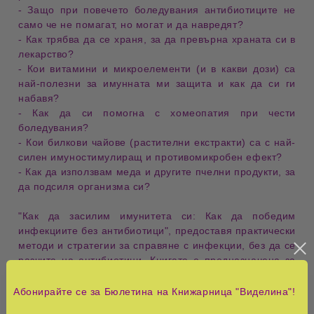
- Защо при повечето
боледувания
антибиотиците
не
само че не помагат, но могат и да навредят?
- Как трябва да се
храня
, за да превърна
храната
си в
лекарство
?
- Кои
витамини
и
микроелементи
(и в какви дози) са
най-полезни за
имунната ми защита
и как да си ги
набавя?
- Как да си помогна с
хомеопатия
при
чести
боледувания
?
- Кои
билкови чайове
(
растителни екстракти
) са с най-
силен
имуностимулиращ
и
противомикробен ефект
?
- Как да използвам
меда
и другите
пчелни продукти
, за
да подсиля
организма
си?
"Как да засилим имунитета си: Как да победим
инфекциите без антибиотици"
, предоставя практически
методи и стратегии
за справяне с
инфекции
, без да се
разчита на
антибиотици
. Книгата е предназначена за
всички, които често
боледуват
или имат близки,
склонни към
чести инфекции
, и търсят ефективни и
Абонирайте се за Бюлетина на Книжарница "Виделина"!
естествени подходи за укрепване на имунната