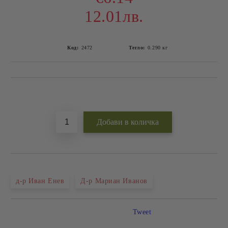
12.01лв.
Код:
2472
Тегло:
0.290
кг
Добави в желани
д-р Иван Енев
Д-р Мариан Иванов
Tweet