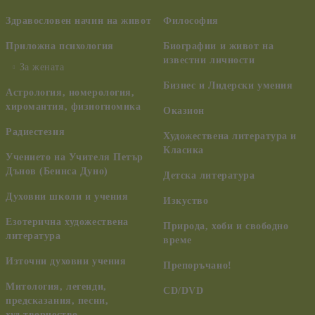
Здравословен начин на живот
Философия
Приложна психология
Биографии и живот на
известни личности
За жената
Бизнес и Лидерски умения
Астрология, номерология,
хиромантия, физиогномика
Оказион
Радиестезия
Художествена литература и
Класика
Учението на Учителя Петър
Дънов (Беинса Дуно)
Детска литература
Духовни школи и учения
Изкуство
Езотерична художествена
Природа, хоби и свободно
литература
време
Източни духовни учения
Препоръчано!
Митология, легенди,
CD/DVD
предсказания, песни,
худ.творчество