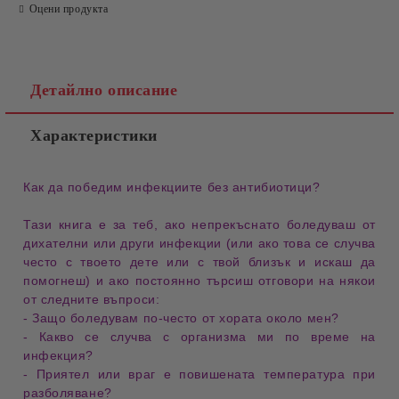
Оцени продукта
Детайлно описание
Характеристики
Как да победим
инфекциите
без
антибиотици
?
Тази книга е за теб, ако непрекъснато
боледуваш
от
дихателни
или други
инфекции
(или ако това се случва
често с твоето
дете
или с твой
близък
и искаш да
помогнеш) и ако постоянно търсиш отговори на някои
от следните въпроси:
- Защо
боледувам
по-често от хората около мен?
- Какво се случва с
организма ми
по време на
инфекция
?
- Приятел или враг е
повишената температура
при
разболяване?