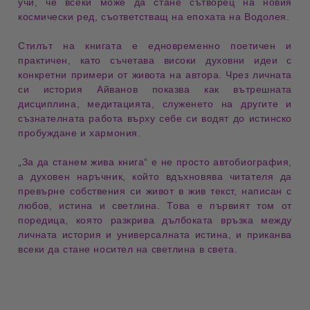
учи, че всеки може да стане сътворец на
новия
космически ред
, съответстващ на
епохата на Водолея
.
Стилът на книгата е едновременно
поетичен и
практичен
, като съчетава
високи духовни идеи
с
конкретни примери от живота на автора. Чрез личната
си история Айванов показва как
вътрешната
дисциплина
,
медитацията
,
служенето на другите
и
съзнателната работа върху себе си
водят до истинско
пробуждане и хармония.
„За да станем жива книга“ е не просто автобиография,
а
духовен наръчник
, който вдъхновява читателя да
превърне собствения си живот в
жив текст
, написан с
любов, истина и светлина. Това е първият том от
поредица, която разкрива
дълбоката връзка между
личната история и универсалната истина
, и приканва
всеки да стане
носител на светлина
в света.