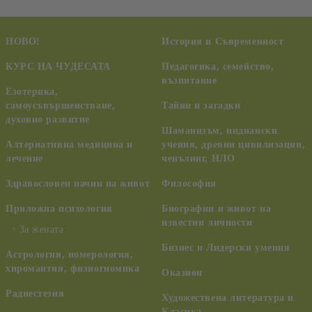
НОВО!
История и Съвременност
КУРС НА ЧУДЕСАТА
Педагогика, семейство,
възпитание
Езотерика,
самоусъвършенстване,
Тайни и загадки
духовно развитие
Шаманизъм, индиански
Алтернативна медицина и
учения, древни цивилизации,
лечение
ченълинг, НЛО
Здравословен начин на живот
Философия
Приложна психология
Биографии и живот на
известни личности
За жената
Бизнес и Лидерски умения
Астрология, номерология,
хиромантия, физиогномика
Оказион
Радиестезия
Художествена литература и
Класика