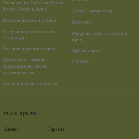
Учението на Учителя Петър
Дънов (Беинса Дуно)
Детска литература
Духовни школи и учения
Изкуство
Езотерична художествена
Природа, хоби и свободно
литература
време
Източни духовни учения
Препоръчано!
Митология, легенди,
CD/DVD
предсказания, песни,
худ.творчество
Наука и научни открития
Бързи връзки:
Начало
Търсене