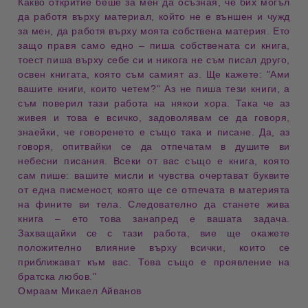
Какво откритие беше за мен да осъзная, че бих могъл
да работя върху
материал, който не е външен и чужд
за мен
, да работя върху
моята собствена материя
.
Ето
защо правя само едно –
пиша собствената си книга
,
тоест
пиша върху себе си
и никога не съм писал друго,
освен
книгата, която съм самият аз
. Ще кажете: "Ами
вашите книги, които четем?" Аз не пиша тези книги, а
съм поверил тази работа на
някои хора
. Така че
аз
живея и това е всичко
, задоволявам се да говоря,
знаейки, че
говоренето е също така и писане
.
Да, аз
говоря, опитвайки се да отпечатам в
душите ви
небесни писания
. Всеки от вас също е
книга, която
сам пише
: вашите
мисли и чувства
очертават
буквите
от една писменост
, която ще се отпечата в
материята
на фините ви тела
. Следователно да станете
жива
книга
– ето това занапред е вашата задача.
Захващайки се с тази работа, вие ще окажете
положително влияние
върху всички, които се
приближават към вас. Това също е
проявление на
братска любов
."
Омраам Микаел Айванов