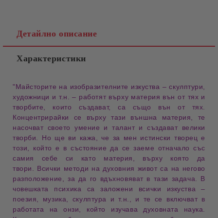
Детайлно описание
Характеристики
"
Майсторите на изобразителните изкуства
–
скулптури
,
художници
и т.н. – работят върху
материя вън от тях
и
творбите, които създават, са също вън от тях.
Концентрирайки се върху тази
външна материя
, те
насочват своето
умение и талант
и създават
велики
творби
. Но ще ви кажа, че за мен
истински творец
е
този, който е в състояние да се заеме
отначало със
самия себе си
като
материя
, върху която да
твори.
Всички
методи на духовния живот
са на негово
разположение, за да го вдъхновяват в тази задача. В
човешката психика
са заложени всички изкуства –
поезия
,
музика
,
скулптура
и т.н., и те се включват в
работата на онзи, който
изучава духовната наука
.