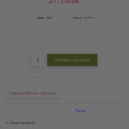
37.16лв.
Код:
2447
Тегло:
0.570
кг
Добави в желани
Омраам Микаел Айванов
Tweet
Оцени продукта