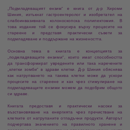
„Подмладяващият ензим“
е книга от д-р Хироми
Шиния, изтъкнат гастроентеролог и
изобретател на
слабоинвазивната колоноскопска полипектомия
.
В
това издание той се фокусира върху процесите на
стареене и представя практически съвети за
подмладяване и поддържане на жизнеността.
​
Основна тема в книгата е концепцията за
„подмладяващите ензими“
, които имат способността
да трансформират увредените или така наречените
„клетки зомби“ в здрави клетки.
Д-р Шиния обяснява
как натрупването на такива клетки може да ускори
процесите на стареене и как чрез стимулиране на
подмладяващите ензими можем да подобрим общото
си здраве.
Книгата предоставя и практически насоки за
възстановяване на енергията
чрез пречистване на
клетките от натрупаните отпадъчни продукти.
Авторът
подчертава значението на правилното хранене и