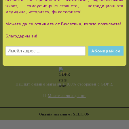
Абонирай се за нашия бюлетин
живот, самоусъвършенстването, нетрадиционната
медицина, историята, философията!
Можете да се отпишете от Бюлетина, когато пожелаете!
Благодарим ви!
zdravoslovie777@abv.bg
0876 771 331
GDPR
Нашият онлайн магазин е 100% съобразен с GDPR.
Моите лични данни
Онлайн магазин от SELITON