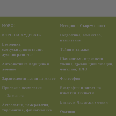
НОВО!
История и Съвременност
КУРС НА ЧУДЕСАТА
Педагогика, семейство,
възпитание
Езотерика,
самоусъвършенстване,
Тайни и загадки
духовно развитие
Шаманизъм, индиански
Алтернативна медицина и
учения, древни цивилизации,
лечение
ченълинг, НЛО
Здравословен начин на живот
Философия
Приложна психология
Биографии и живот на
известни личности
За жената
Бизнес и Лидерски умения
Астрология, номерология,
хиромантия, физиогномика
Оказион