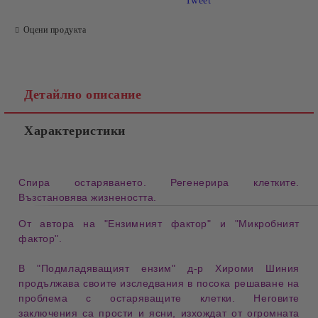
Tweet
Оцени продукта
Детайлно описание
Характеристики
Спира остаряването. Регенерира клетките.
Възстановява жизнеността.
От автора на
"
Ензимният фактор
"
и
"
Микробният
фактор
".
В
"Подмладяващият ензим" д-р Хироми Шиния
продължава своите изследвания в посока
решаване на
проблема с остаряващите клетки
. Неговите
заключения са прости и ясни, изхождат от огромната