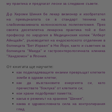
му практика и предлагат лесни за следване съвети.
Д-р Хироми Шиния
бе лекар визионер и изобретател
на превърналата се в
стандарт
техника на
слабоинвазивната колоноскопска полипектомия. През
своята десетилетна лекарска практика той е бил
професор по хирургия в Медицинския колеж "Алберт
Айнщайн", ръководител на ендоскопското отделение в
болницата "Бет Израел" в Ню Йорк, както и съветник за
болницата "Маеда" и гастроентерологичната клиника
"Хандзомон" в Япония.
От книгата ще научите:
как
подмладяващите ензими
превръщат клетките
зомби в здрави клетки;
как да възстановите енергията си, като
пречиствате
"боклука" от клетките си;
кои
храни подобряват паметта
;
какъв е
режимът на хранене "Шиния"
;
каква е
здравословната сила на контролирания
глад
.