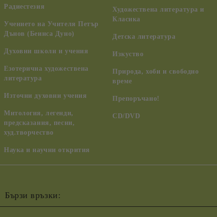
Радиестезия
Художествена литература и
Класика
Учението на Учителя Петър
Дънов (Беинса Дуно)
Детска литература
Духовни школи и учения
Изкуство
Езотерична художествена
Природа, хоби и свободно
литература
време
Източни духовни учения
Препоръчано!
Митология, легенди,
CD/DVD
предсказания, песни,
худ.творчество
Наука и научни открития
Бързи връзки: