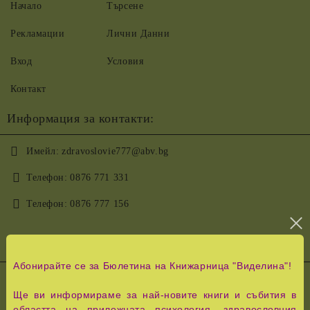
Начало
Търсене
Рекламации
Лични Данни
Вход
Условия
Контакт
Информация за контакти:
Имейл:
zdravoslovie777@abv.bg
Телефон:
0876 771 331
Телефон:
0876 777 156
Ние работим с
Абонирайте се за Бюлетина на Книжарница "Виделина"!
Ще ви информираме за най-новите книги и събития в
областта на приложната психология, здравословния