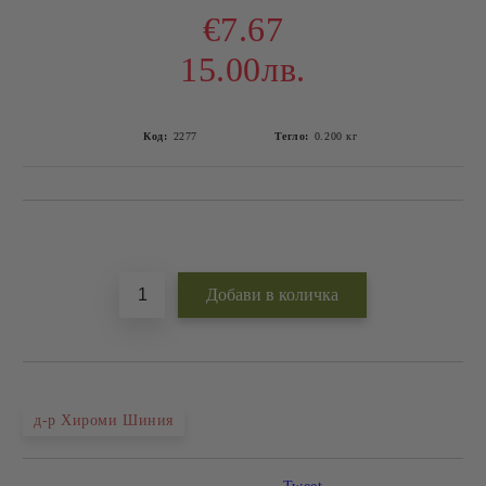
€7.67
15.00лв.
Код:
2277
Тегло:
0.200
кг
Добави в желани
д-р Хироми Шиния