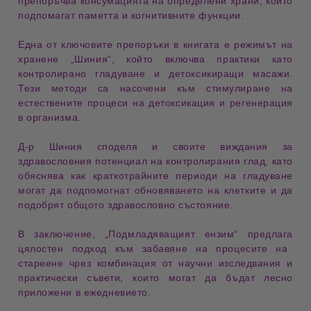
препоръчва консумацията на определени храни, които
подпомагат паметта и когнитивните функции.
​
Една от ключовите препоръки в книгата е
режимът на
хранене „Шиния“
, който включва практики като
контролирано гладуване и детоксикиращи масажи.
Тези методи са насочени към стимулиране на
естествените процеси на детоксикация и регенерация
в организма.
Д-р Шиния споделя и своите виждания за
здравословния потенциал на контролирания глад
, като
обяснява как краткотрайните периоди на гладуване
могат да подпомогнат обновяването на клетките и да
подобрят общото здравословно състояние.
В заключение, „Подмладяващият ензим“ предлага
цялостен подход към забавяне на процесите на
стареене
чрез комбинация от научни изследвания и
практически съвети, които могат да бъдат лесно
приложени в ежедневието.