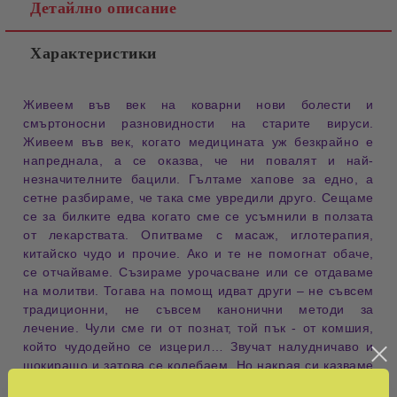
Детайлно описание
Характеристики
Живеем във век на коварни нови болести и
смъртоносни разновидности на старите вируси.
Живеем във век, когато медицината уж безкрайно е
напреднала, а се оказва, че ни повалят и най-
незначителните бацили. Гълтаме хапове за едно, а
сетне разбираме, че така сме увредили друго. Сещаме
се за билките едва когато сме се усъмнили в ползата
от лекарствата. Опитваме с масаж, иглотерапия,
китайско чудо и прочие. Ако и те не помогнат обаче,
се отчайваме. Съзираме урочасване или се отдаваме
на молитви. Тогава на помощ идват други – не съвсем
традиционни, не съвсем канонични методи за
лечение. Чули сме ги от познат, той пък - от комшия,
който чудодейно се изцерил… Звучат налудничаво и
шокиращо и затова се колебаем. Но накрая си казваме
– защо не, какво има да губим, щом друго не помага?