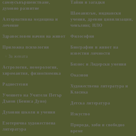
самоусъвършенстване,
Тайни и загадки
духовно развитие
Шаманизъм, индиански
Алтернативна медицина и
учения, древни цивилизации,
лечение
ченълинг, НЛО
Здравословен начин на живот
Философия
Приложна психология
Биографии и живот на
известни личности
За жената
Бизнес и Лидерски умения
Астрология, номерология,
хиромантия, физиогномика
Оказион
Радиестезия
Художествена литература и
Класика
Учението на Учителя Петър
Дънов (Беинса Дуно)
Детска литература
Духовни школи и учения
Изкуство
Езотерична художествена
Природа, хоби и свободно
литература
време