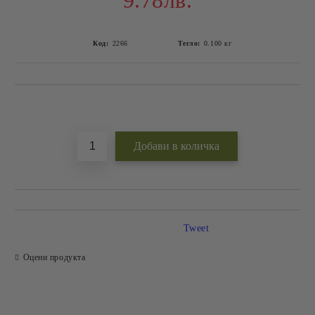
9.78лв.
Код:
2266
Тегло:
0.100
кг
Добави в желани
Tweet
Оцени продукта