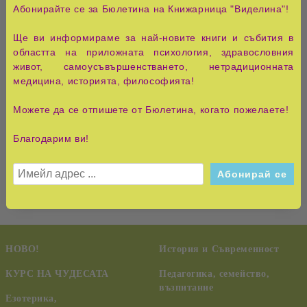
Тази книга събира подобни народни рецепти и
Абонирайте се за Бюлетина на Книжарница "Виделина"!
предлага вече доказани терапии за прочистване и
оздравяване. Съдържа и разпространени от уста на
Ще ви информираме за най-новите книги и събития в
уста системи за лечение с нетрадиционни средства,
областта на приложната психология, здравословния
когато нищо друго не помага. Някои от леченията са
живот, самоусъвършенстването, нетрадиционната
приписвани на Дънов, Димков и Баба Ванга, а други се
медицина, историята, философията!
говори, че са препоръчани от лекари, които не смеят
да излязат с имената си, за да не ги "отлъчат" от
Можете да се отпишете от Бюлетина, когато пожелаете!
редиците на консервативната медицина. Така или
иначе към всяка от рецептите следва да се пристъпи
Благодарим ви!
едва след подробни консултации с квалифицирано
лице и с осъзнато преценяване на всички рискове.
НОВО!
История и Съвременност
КУРС НА ЧУДЕСАТА
Педагогика, семейство,
възпитание
Езотерика,