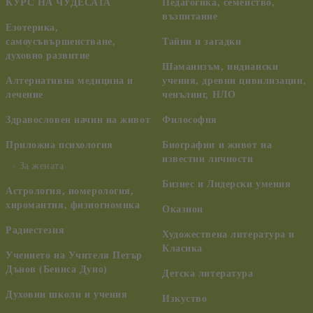
КУРС НА ЧУДЕСАТА
Педагогика, семейство,
възпитание
Езотерика,
самоусъвършенстване,
Тайни и загадки
духовно развитие
Шаманизъм, индиански
Алтернативна медицина и
учения, древни цивилизации,
лечение
ченълинг, НЛО
Здравословен начин на живот
Философия
Приложна психология
Биографии и живот на
известни личности
За жената
Бизнес и Лидерски умения
Астрология, номерология,
хиромантия, физиогномика
Оказион
Радиестезия
Художествена литература и
Класика
Учението на Учителя Петър
Дънов (Беинса Дуно)
Детска литература
Духовни школи и учения
Изкуство