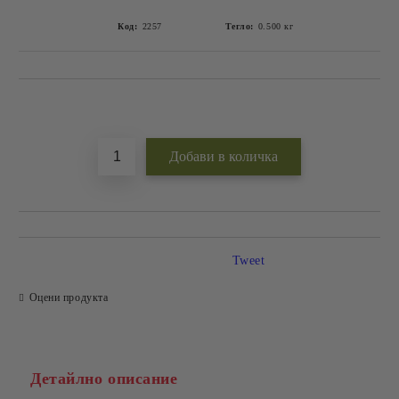
Код:
2257
Тегло:
0.500
кг
Добави в желани
Tweet
Оцени продукта
Детайлно описание