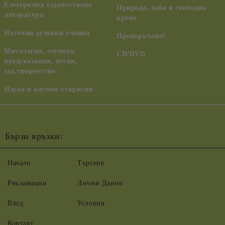
Езотерична художествена
Природа, хоби и свободно
литература
време
Източни духовни учения
Препоръчано!
Митология, легенди,
CD/DVD
предсказания, песни,
худ.творчество
Наука и научни открития
Бързи връзки:
Начало
Търсене
Рекламации
Лични Данни
Вход
Условия
Контакт