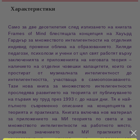
Характеристики
Само за две десетилетия след излизането на книгата
Frames of Mind блестящата концепция на Хауърд
Гарднър за множеството интелигентности на отделния
индивид промени облика на образованието. Хиляди
педагози, психолози и учени от цял свят работят върху
заключенията и приложенията на неговата теория –
наличието на отделни човешки капацитети, които се
простират от музикалната интелигентност до
интелигентността, участваща в самоопознаването.
Тази нова книга за множеството интелигентности
проследява развитието на теорията от публикуването
на първия му труд през 1993 г. до наши дни. Тя е най-
пълното съвременно описание на концепцията в
теорията и практиката. Книгата включва нов материал
за приложението на МИ теорията по света и за
множеството интелигентности на работното място,
оценява значението на МИ практиките в
консервативния климат на съвременната