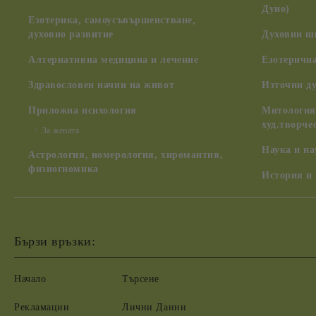
Дуно)
Езотерика, самоусъвършенстване,
духовно развитие
Духовни ш
Алтернативна медицина и лечение
Езотерична
Здравословен начин на живот
Източни д
Приложна психология
Митология,
худ.творче
За жената
Наука и н
Астрология, номерология, хиромантия,
физиогномика
История и
Бързи връзки:
Начало
Търсене
Рекламации
Лични Данни