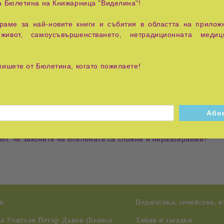
а Бюлетина на Книжарница "Виделина"!
аме за най-новите книги и събития в областта на приложн
живот, самоусъвършенстването, нетрадиционната медиц
а ян, страда ин.” Китайска мъдрост
хиляди хора, отписани от официалната медицина. В Русия г
пишете от Бюлетина, когато пожелаете!
твърди, че в случая не става дума за чудеса, а за знание, ко
а формула за хармоничен и щастлив живот. Днес откритията на
уваме? Това „чудо” е възможно, ако възстановим енергийния 
руски лечител в тази книга.
шил, че законите на Вселената са сложни и неразбираеми?
я
Педагогика, семейство, 
на Учителя Петър Дънов (Беинса
Тайни и загадки