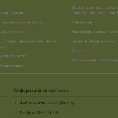
Шаманизъм, индиански у
коли и учения
цивилизации, ченълинг,
 художествена литература
Философия
уховни учения
Биографии и живот на из
 легенди, предсказания, песни,
Бизнес и Лидерски умени
ство
Оказион
аучни открития
Художествена литература
 Съвременност
Информация за контакти:
Имейл:
zdravoslovie777@abv.bg
Телефон:
0876 771 331