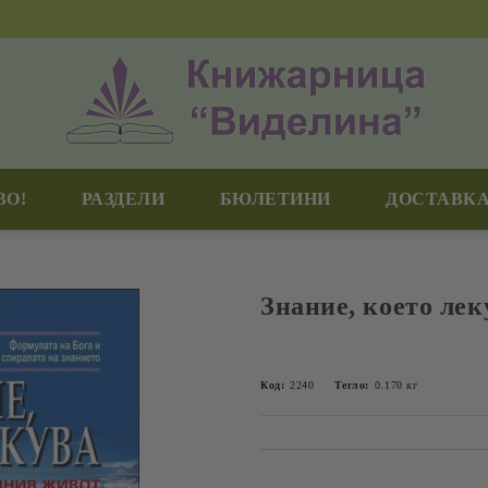
ВО!
РАЗДЕЛИ
БЮЛЕТИНИ
ДОСТАВКА
Знание, което лек
Код:
2240
Тегло:
0.170
кг
Добави в желани