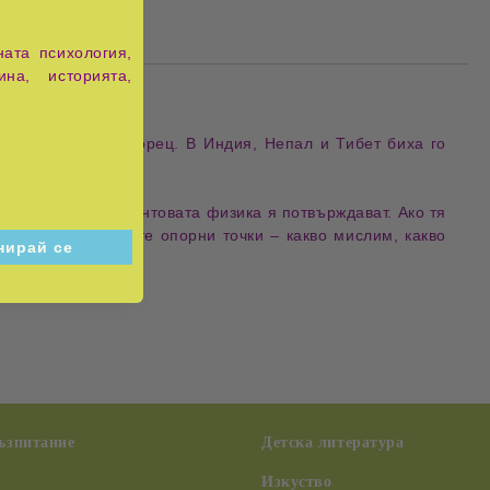
ата психология,
ина, историята,
о наричат чудотворец. В Индия, Непал и Тибет биха го
ето лекува.
 медицината и квантовата физика я потвърждават. Ако тя
баланс между трите опорни точки – какво мислим, какво
възпитание
Детска литература
Изкуство