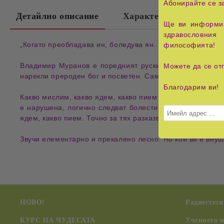
Абонирайте се з
Детайлно описание
Характеристики
Ще ви информир
здравословния 
„Когато преобладава ин, боледува ян. Когато преобладав
философията!
Владимир Муранов е поредният руски лечител, спасил 
Можете да се от
нарекли прероден бог и посветен. Самият Муранов обаче 
Благодарим ви!
Какво мислим, какво ядем, какво пием – това е древнат
е нарушена, логично следват болести. Как да ги излек
ядем, какво пием. Точно за тях разказва феноменалният 
Звучи елементарно и прекалено лесно. Но кой ви е вну
НОВО!
Радиестези
КУРС НА ЧУДЕСАТА
Учението 