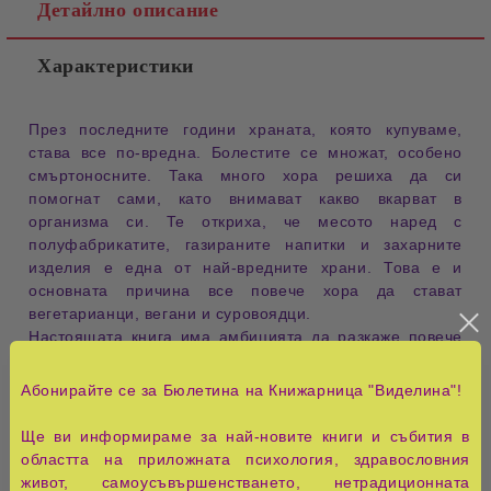
Детайлно описание
Характеристики
През последните години храната, която купуваме,
става все по-вредна. Болестите се множат, особено
смъртоносните. Така много хора решиха да си
помогнат сами, като внимават какво вкарват в
организма си. Те откриха, че месото наред с
полуфабрикатите, газираните напитки и захарните
изделия е една от най-вредните храни. Това е и
основната причина все повече хора да стават
вегетарианци, вегани и суровоядци.
Настоящата книга има амбицията да разкаже повече
за вегетарианството, веганството и суровоядството,
които могат да ни помогнат да сме много по-здрави,
Абонирайте се за Бюлетина на Книжарница "Виделина"!
да изглеждаме по-добре и да живеем по-дълго. Но
най-важната й цел е да покаже как можем да се
Ще ви информираме за най-новите книги и събития в
храним здравословно, без да пренебрегваме
областта на приложната психология, здравословния
кулинарните качества на ястията, които слагаме на
живот, самоусъвършенстването, нетрадиционната