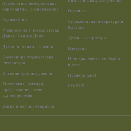
Бизнес и Лидерски умения
Астрология, номерология,
хиромантия, физиогномика
Оказион
Радиестезия
Художествена литература и
Класика
Учението на Учителя Петър
Дънов (Беинса Дуно)
Детска литература
Духовни школи и учения
Изкуство
Езотерична художествена
Природа, хоби и свободно
литература
време
Източни духовни учения
Препоръчано!
Митология, легенди,
CD/DVD
предсказания, песни,
худ.творчество
Наука и научни открития