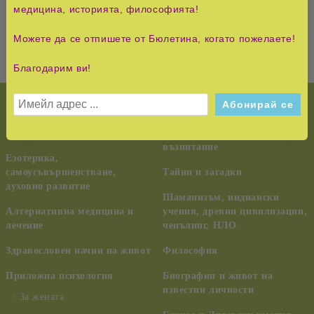
масата си. Така събрахме най-вкусните рецепти за
медицина, историята, философията!
всяка от категориите.
Можете да се отпишете от Бюлетина, когато пожелаете!
Благодарим ви!
НОВО!
История и Съвременност
КУРС НА ЧУДЕСАТА
Педагогика, семейство,
възпитание
Езотерика,
самоусъвършенстване,
Тайни и загадки
духовно развитие
Шаманизъм, индиански
Алтернативна медицина и
учения, древни цивилизации,
лечение
ченълинг, НЛО
Здравословен начин на живот
Философия
Приложна психология
Биографии и живот на
известни личности
За жената