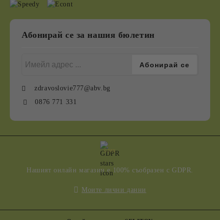
Абонирай се за нашия бюлетин
zdravoslovie777@abv.bg
0876 771 331
GDPR
Нашият онлайн магазин е 100% съобразен с GDPR.
Моите лични данни