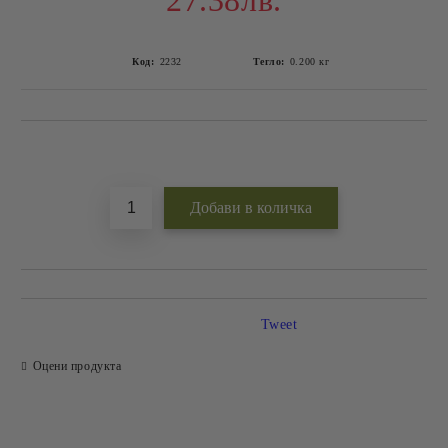
27.38лв.
Код:
2232
Тегло:
0.200
кг
Добави в желани
Tweet
Оцени продукта