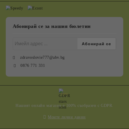
Абонирай се за нашия бюлетин
zdravoslovie777@abv.bg
0876 771 331
GDPR
Нашият онлайн магазин е 100% съобразен с GDPR.
Моите лични данни