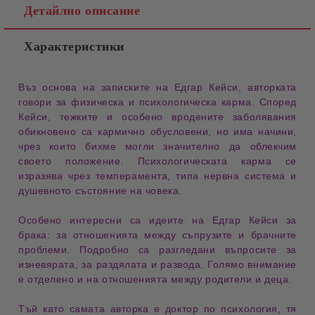
Детайлно описание
Характеристики
Въз основа на записките на
Едгар Кейси
, авторката
говори за
физическа
и
психологическа карма
. Според
Кейси,
тежките
и особено
вродените заболявания
обикновено са
кармично обусловени
, но има
начини
,
чрез които бихме могли значително да
облекчим
своето положение
.
Психологическата карма
се
изразява чрез
темперамента
,
типа нервна система
и
душевното състояние
на човека.
Особено интересни са идеите на
Едгар Кейси за
брака
: за
отношенията между съпрузите
и
брачните
проблеми
. Подробно са разгледани въпросите за
изневярата
, за
раздялата
и
развода
. Голямо внимание
е отделено и на
отношенията между родители и деца
.
Тъй като самата авторка е
доктор по психология
, тя