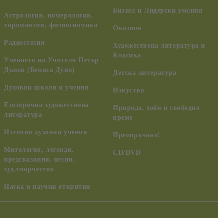
Бизнес и Лидерски умения
Астрология, номерология,
хиромантия, физиогномика
Оказион
Радиестезия
Художествена литература и
Класика
Учението на Учителя Петър
Дънов (Беинса Дуно)
Детска литература
Духовни школи и учения
Изкуство
Езотерична художествена
Природа, хоби и свободно
литература
време
Източни духовни учения
Препоръчано!
Митология, легенди,
CD/DVD
предсказания, песни,
худ.творчество
Наука и научни открития