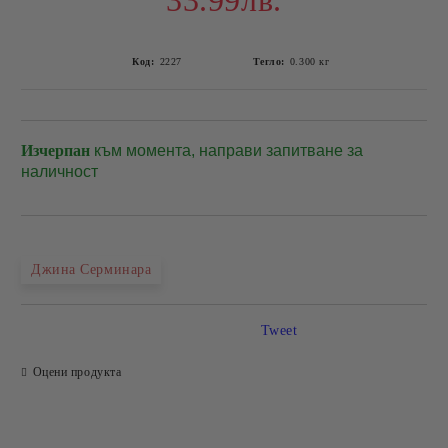
33.99лв.
Код:
2227
Тегло:
0.300
кг
Изчерпан
към момента, направи запитване за
Добави в желани
наличност
Джина Серминара
Tweet
Оцени продукта