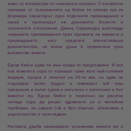
живо се интересува от
човешката психика
. С конкретни
примери
от тълкуванията на Кейси тя описва как се
формира характерът
през отделните
прераждания
и
какъв е
произходът на душевните болести
и
психичните отклонения
.
Джина Серминара
разглежда
човешките преживявания
през призмата на
кармата
и
прераждането
, като предлага впечатляващи
доказателства
, че всяка
душа
е преминала през
множество животи
.
Едгар Кейси
едва ли има нужда от представяне. И все
пак повечето хора го познават само като най-големия
медиум
,
пророк
и
лечител на 20-ти век
, но едва ли
подозират колко трудно е извоювал той това
признание
и колко
суров
и изпълнен с
изпитания
е бил
животът
му.
Едгар Кейси
е помогнал на десетки
хиляди хора да решат
здравните
си и
житейски
проблеми
, но самият той е бил отричан, обвиняван в
шарлатанство
и
преследван
.
Неговата
дарба
неимоверно усложнява
живота
му и