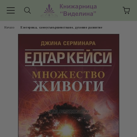
Начало
Езотерика, самоусъвършенстване, духовно развитие