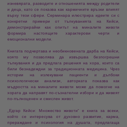
изневярата
,
разводите
и
отношенията между родители
и деца
, като се показва как
кармичните връзки
влияят
върху тези сфери.
Серминара
илюстрира идеите си с
конкретни
примери от тълкуванията на Кейси
,
демонстрирайки как
опитът на миналите животи
формира настоящите
характерови черти
и
емоционални модели
.
Книгата подчертава и
необикновената дарба на Кейси
,
която му позволява да извършва
безпогрешни
тълкувания
и да предлага решения на хора, които са
били
безнадеждни
за традиционната медицина. Чрез
истории на излекувани пациенти
и
дълбоки
психологически анализи
, авторката показва как
мъдростта на миналите животи
може да помогне на
хората да направят
по-съзнателни избори
и да живеят
по-пълноценен и смислен живот
.
„Едгар Кейси: Множество животи“
е книга за всеки,
който се интересува от
духовно развитие
,
карма
,
прераждане
и
психология на душата
, предлагаща