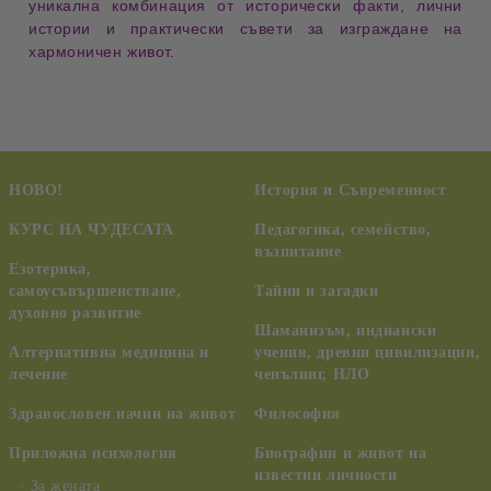
уникална комбинация от
исторически факти
,
лични
истории
и
практически съвети
за изграждане на
хармоничен живот
.
НОВО!
История и Съвременност
КУРС НА ЧУДЕСАТА
Педагогика, семейство,
възпитание
Езотерика,
самоусъвършенстване,
Тайни и загадки
духовно развитие
Шаманизъм, индиански
Алтернативна медицина и
учения, древни цивилизации,
лечение
ченълинг, НЛО
Здравословен начин на живот
Философия
Приложна психология
Биографии и живот на
известни личности
За жената