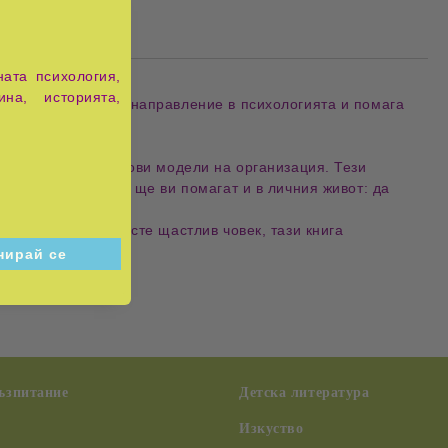
ата психология,
ина, историята,
сравнително младо направление в психологията и помага
а, усвояване на нови модели на организация. Тези
да използвате НЛП ще ви помагат и в личния живот: да
но охолство.
 да успеете и да сте щастлив човек, тази книга
възпитание
Детска литература
Изкуство