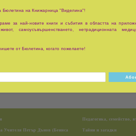
а Бюлетина на Книжарница "Виделина"!
аме за най-новите книги и събития в областта на приложн
живот, самоусъвършенстването, нетрадиционната медиц
низма на това, как хората мислят и възприемат света. То е 
пишете от Бюлетина, когато пожелаете!
ени: изграждане на лидерски качества, подобряване на бизнес
олеми корпорации, така и за малкия семеен бизнес. Уменията 
да бъде уважавани, да се радвате на добро здраве и материал
ви се разминава с действителността или просто имате желание
отека.
я
Педагогика, семейство, 
на Учителя Петър Дънов (Беинса
Тайни и загадки