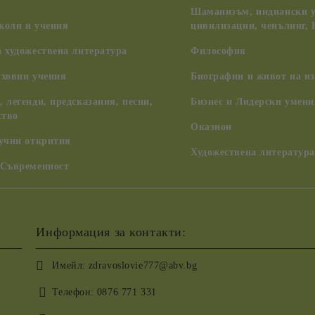
Шаманизъм, индиански у
коли и учения
цивилизации, ченълинг,
 художествена литература
Философия
уховни учения
Биографии и живот на из
 легенди, предсказания, песни,
Бизнес и Лидерски умени
ство
Оказион
аучни открития
Художествена литература
 Съвременност
Информация за контакти:
Имейл:
zdravoslovie777@abv.bg
Телефон:
0876 771 331