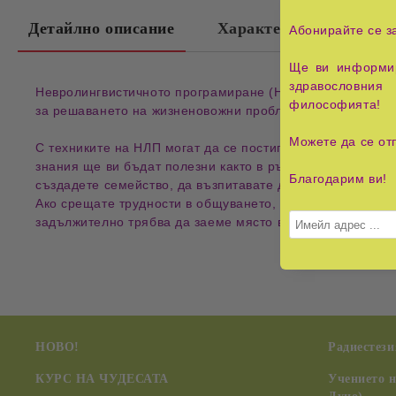
Детайлно описание
Характеристики
Абонирайте се з
Ще ви информир
здравословния 
Невролингвистичното програмиране (НЛП) изследва меха
философията!
за решаването на жизненовожни проблеми.
Можете да се от
С техниките на НЛП могат да се постигнат дълбоки пром
знания ще ви бъдат полезни както в ръководството на г
Благодарим ви!
създадете семейство, да възпитавате добре децата си, 
Ако срещате трудности в общуването, ако самооценката 
задължително трябва да заеме място в личната ви библи
НОВО!
Радиестези
КУРС НА ЧУДЕСАТА
Учението 