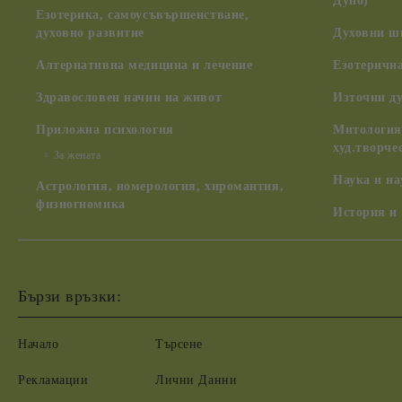
Дуно)
Езотерика, самоусъвършенстване,
духовно развитие
Духовни ш
Алтернативна медицина и лечение
Езотерична
Здравословен начин на живот
Източни д
Приложна психология
Митология,
худ.творче
За жената
Наука и н
Астрология, номерология, хиромантия,
физиогномика
История и
Бързи връзки:
Начало
Търсене
Рекламации
Лични Данни