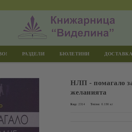
ВО!
РАЗДЕЛИ
БЮЛЕТИНИ
ДОСТАВКА
НЛП - помагало з
желанията
Код:
2314
Тегло:
0.190
кг
Добави в желани