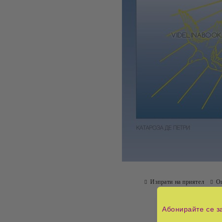
Изпрати на приятел
О
Абонирайте се з