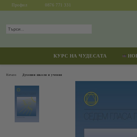
Профил
0876 771 331
КУРС НА ЧУДЕСАТА
НО
Начало
Духовни школи и учения