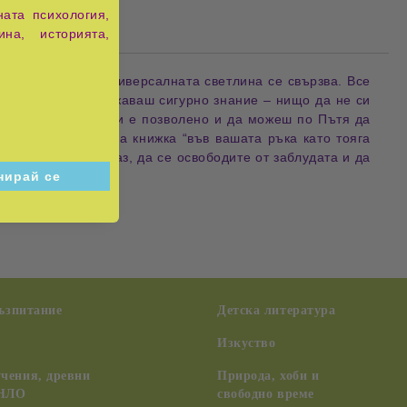
ата психология,
ина, историята,
о, се отдава, с Универсалната светлина се свързва. Все
екрасно е да притежаваш сигурно знание – нищо да не си
а подкрепиш; да ти е позволено и да можеш по Пътя да
а бъде тази малка книжка “във вашата ръка като тояга
чния самоуверен аз, да се освободите от заблудата и да
ровението!"
възпитание
Детска литература
Изкуство
чения, древни
Природа, хоби и
 НЛО
свободно време