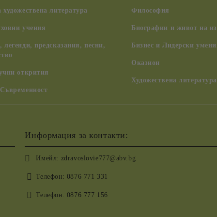
 художествена литература
Философия
уховни учения
Биографии и живот на из
 легенди, предсказания, песни,
Бизнес и Лидерски умени
ство
Оказион
аучни открития
Художествена литература
 Съвременност
Информация за контакти:
Имейл:
zdravoslovie777@abv.bg
Телефон:
0876 771 331
Телефон:
0876 777 156