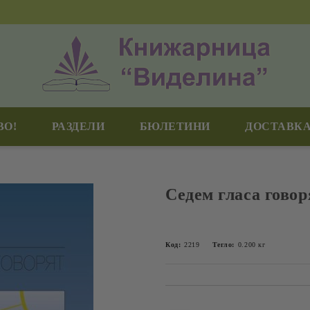
ВО!
РАЗДЕЛИ
БЮЛЕТИНИ
ДОСТАВКА
Седем гласа говор
Код:
2219
Тегло:
0.200
кг
Добави в желани