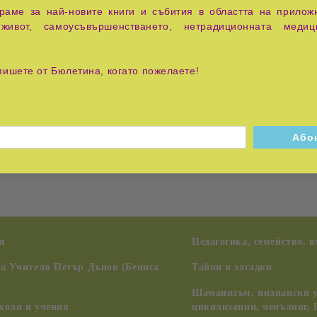
аме за най-новите книги и събития в областта на приложн
живот, самоусъвършенстването, нетрадиционната медиц
ване се решава и доброволно на праатома – Розата на сърцет
пишете от Бюлетина, когато пожелаете!
извор лей се тя – изворът на познанието и на мъдростта. Пр
 винаги да можеш да се позовеш, за да можеш така другите д
пилигримство от Сила към Сила. Долуподписаната би желала д
аправите вий първа стъпка, за да се издигнете над диалекти
то навлезе във времето на декларирането, във времето на Отк
я
Педагогика, семейство, 
на Учителя Петър Дънов (Беинса
Тайни и загадки
Шаманизъм, индиански у
коли и учения
цивилизации, ченълинг,