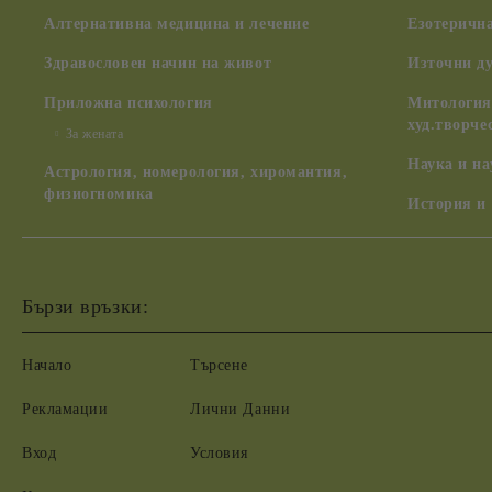
Алтернативна медицина и лечение
Езотерична
Здравословен начин на живот
Източни д
Приложна психология
Митология,
худ.творче
За жената
Наука и н
Астрология, номерология, хиромантия,
физиогномика
История и
Бързи връзки:
Начало
Търсене
Рекламации
Лични Данни
Вход
Условия