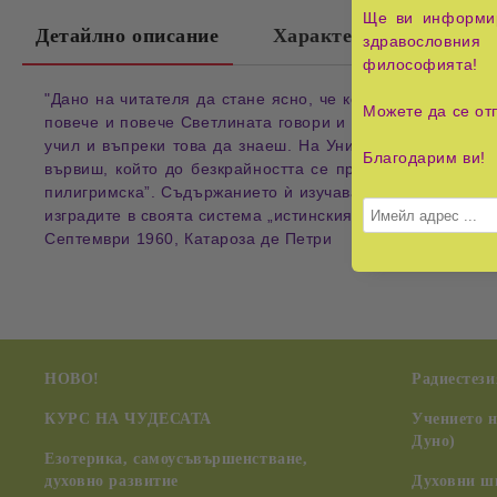
Ще ви информир
Детайлно описание
Характеристики
здравословния 
философията!
"Дано на читателя да стане ясно, че който на себеотда
Можете да се от
повече и повече Светлината говори и се изявява; като 
учил и въпреки това да знаеш. На Универсалния извор
Благодарим ви!
вървиш, който до безкрайността се простира. Това е 
пилигримска”. Съдържанието ѝ изучавайки усърдно, ще н
изградите в своята система „истинският аз“. Човечество
Септември 1960, Катароза де Петри
НОВО!
Радиестези
КУРС НА ЧУДЕСАТА
Учението 
Дуно)
Езотерика, самоусъвършенстване,
духовно развитие
Духовни ш