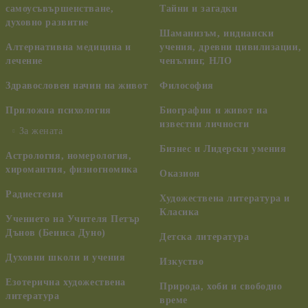
самоусъвършенстване,
Тайни и загадки
духовно развитие
Шаманизъм, индиански
Алтернативна медицина и
учения, древни цивилизации,
лечение
ченълинг, НЛО
Здравословен начин на живот
Философия
Приложна психология
Биографии и живот на
известни личности
За жената
Бизнес и Лидерски умения
Астрология, номерология,
хиромантия, физиогномика
Оказион
Радиестезия
Художествена литература и
Класика
Учението на Учителя Петър
Дънов (Беинса Дуно)
Детска литература
Духовни школи и учения
Изкуство
Езотерична художествена
Природа, хоби и свободно
литература
време