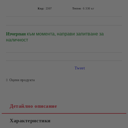
Код:
2307
Тегло:
0.330
кг
Изчерпан
към момента, направи запитване за
Добави в желани
наличност
Tweet
Оцени продукта
Детайлно описание
Характеристики