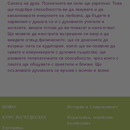
Силата на духа. Психичните ви сили ще укрепнат. Това
ще подобри способността ви да лекувате и да
канализирате енергиите на любовта, да бъдете в
хармония с душата си и с духовните учители и
ангелите, винаги готови да ви помагат и напътстват.
Ще можете да изострите вътрешния си взор и да
виждате отвъд физическото; ще се докоснете до
вътреш- ната си аудитория, която ще ви позволи да
чувате и комуникирате с духовни същества; ще
развиете телепатичните си способности, чрез които с
лекота ще общувате с приятели и близки. Ще
осъзнавате духовната си връзка с всичко и всеки.
НОВО!
История и Съвременност
КУРС НА ЧУДЕСАТА
Педагогика, семейство,
възпитание
Езотерика,