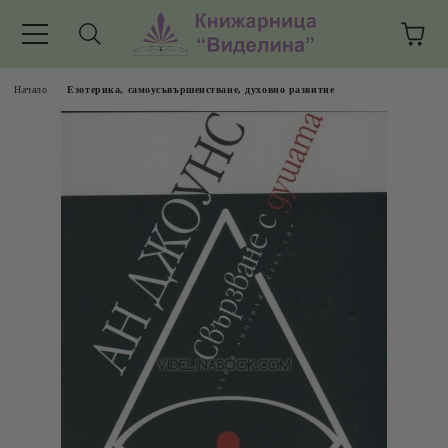
Начало
Езотерика, самоусъвършенстване, духовно развитие