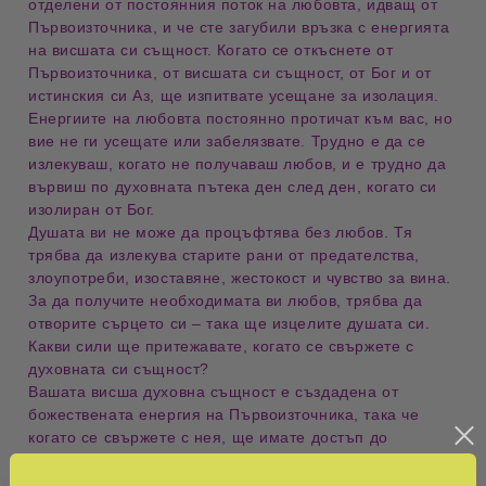
отделени от постоянния поток на любовта, идващ от
Първоизточника, и че сте загубили връзка с енергията
на висшата си същност. Когато се откъснете от
Първоизточника, от висшата си същност, от Бог и от
истинския си Аз, ще изпитвате усещане за изолация.
Енергиите на любовта постоянно протичат към вас, но
вие не ги усещате или забелязвате. Трудно е да се
излекуваш, когато не получаваш любов, и е трудно да
вървиш по духовната пътека ден след ден, когато си
изолиран от Бог.
Душата ви не може да процъфтява без любов. Тя
трябва да излекува старите рани от предателства,
злоупотреби, изоставяне, жестокост и чувство за вина.
За да получите необходимата ви любов, трябва да
отворите сърцето си – така ще изцелите душата си.
Какви сили ще притежавате, когато се свържете с
духовната си същност?
Вашата висша духовна същност е създадена от
божествената енергия на Първоизточника, така че
когато се свържете с нея, ще имате достъп до
божествените сили. Те са:
Силата на любовта. Ще притежавате способността да