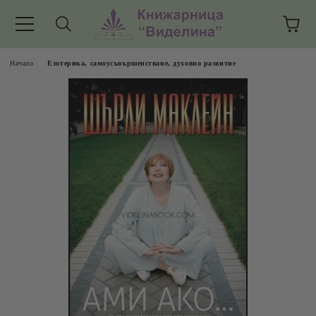
Начало
Езотерика, самоусъвършенстване, духовно развитие