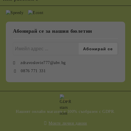
Абонирай се за нашия бюлетин
zdravoslovie777@abv.bg
0876 771 331
GDPR
Нашият онлайн магазин е 100% съобразен с GDPR.
Моите лични данни