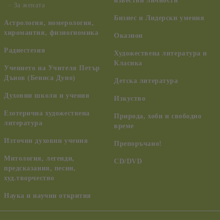
известни личности
За жената
Бизнес и Лидерски умения
Астрология, номерология,
хиромантия, физиогномика
Оказион
Радиестезия
Художествена литература и
Класика
Учението на Учителя Петър
Дънов (Беинса Дуно)
Детска литература
Духовни школи и учения
Изкуство
Езотерична художествена
Природа, хоби и свободно
литература
време
Източни духовни учения
Препоръчано!
Митология, легенди,
CD/DVD
предсказания, песни,
худ.творчество
Наука и научни открития