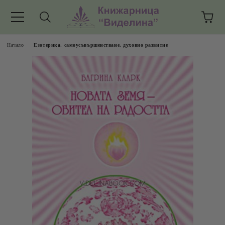
Начало
Езотерика, самоусъвършенстване, духовно развитие