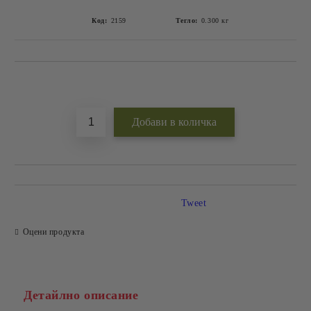
Код:
2159
Тегло:
0.300
кг
Добави в желани
Tweet
Оцени продукта
Детайлно описание