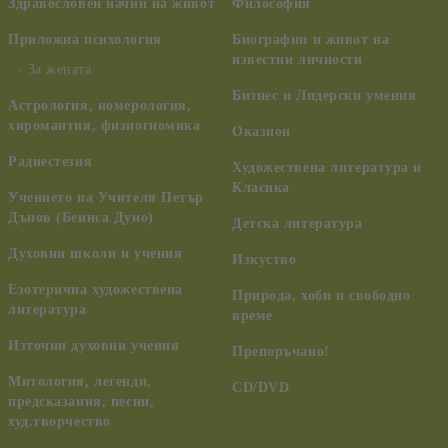
Здравословен начин на живот
Философия
Приложна психология
Биографии и живот на
известни личности
За жената
Бизнес и Лидерски умения
Астрология, номерология,
хиромантия, физиогномика
Оказион
Радиестезия
Художествена литература и
Класика
Учението на Учителя Петър
Дънов (Беинса Дуно)
Детска литература
Духовни школи и учения
Изкуство
Езотерична художествена
Природа, хоби и свободно
литература
време
Източни духовни учения
Препоръчано!
Митология, легенди,
CD/DVD
предсказания, песни,
худ.творчество