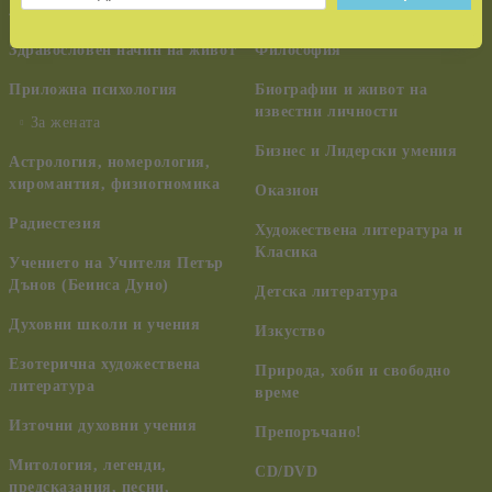
лечение
ченълинг, НЛО
Здравословен начин на живот
Философия
Приложна психология
Биографии и живот на
известни личности
За жената
Бизнес и Лидерски умения
Астрология, номерология,
хиромантия, физиогномика
Оказион
Радиестезия
Художествена литература и
Класика
Учението на Учителя Петър
Дънов (Беинса Дуно)
Детска литература
Духовни школи и учения
Изкуство
Езотерична художествена
Природа, хоби и свободно
литература
време
Източни духовни учения
Препоръчано!
Митология, легенди,
CD/DVD
предсказания, песни,