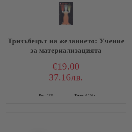
Тризъбецът на желанието: Учение
за материализацията
€19.00
37.16лв.
Код:
2132
Тегло:
0.200
кг
Добави в желани