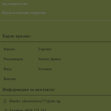
худ.творчество
Наука и научни открития
Бързи връзки:
Начало
Търсене
Рекламации
Лични Данни
Вход
Условия
Контакт
Информация за контакти:
Имейл:
zdravoslovie777@abv.bg
Телефон:
0876 771 331