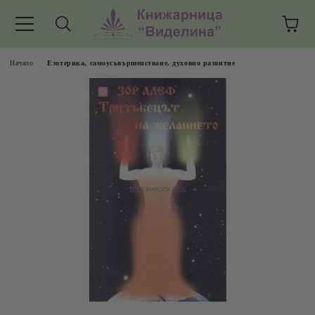
Начало
Езотерика, самоусъвършенстване, духовно развитие