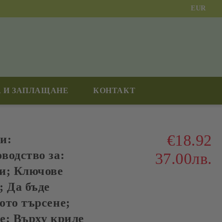
EUR
 И ЗАПЛАЩАНЕ
КОНТАКТ
€18.92
и:
водство за:
37.00лв.
и; Ключове
; Да бъде
ото търсене;
е; Върху криле