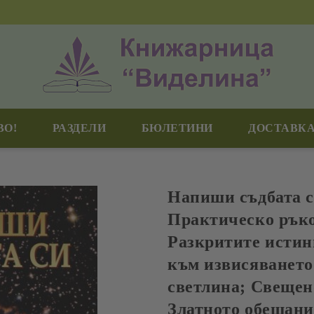
ВО!
РАЗДЕЛИ
БЮЛЕТИНИ
ДОСТАВКА
Напиши съдбата с
Практическо ръко
Разкритите истин
към извисяването
светлина; Свещен
Златното обещани