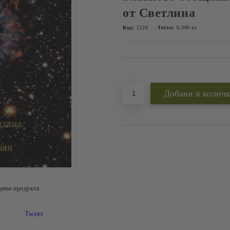
от Светлина
Код:
2126
Тегло:
0.300
кг
Добави в желани
цени продукта
Tweet