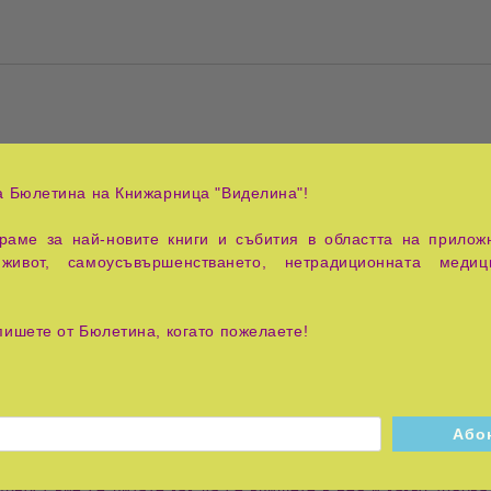
а Бюлетина на Книжарница "Виделина"!
аме за най-новите книги и събития в областта на приложн
боко и все по-пълно в духовната си зрелост, ние изливаме 
живот, самоусъвършенстването, нетрадиционната медиц
е по кой път на просветлението ще вървите, кой от тях нами
а Създателя, но тя е разделена на много енергии, мисловни 
пишете от Бюлетина, когато пожелаете!
теква ясно във вас, и после да се придържате неотклонно към н
ната, са се издигнали високо над честотите на горната част
което приемахте за своя истина, за свой нов начин на дейст
рност вие се питате как да се впишете в нея и какво трябва