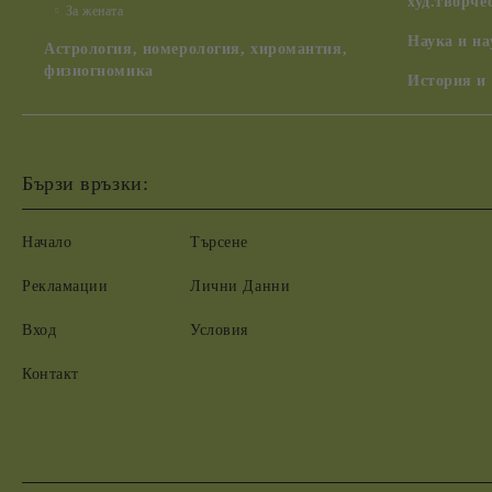
худ.творче
За жената
Наука и н
Астрология, номерология, хиромантия,
физиогномика
История и
Бързи връзки:
Начало
Търсене
Рекламации
Лични Данни
Вход
Условия
Контакт