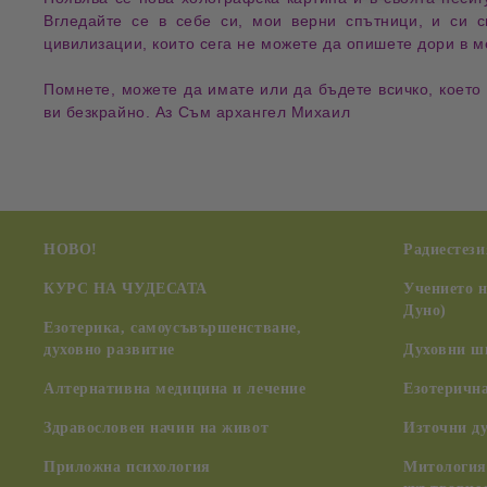
Вгледайте се в себе си, мои верни спътници, и си с
цивилизации, които сега не можете да опишете дори в м
Помнете, можете да имате или да бъдете всичко, което
ви безкрайно. Аз Съм архангел Михаил
НОВО!
Радиестези
КУРС НА ЧУДЕСАТА
Учението 
Дуно)
Езотерика, самоусъвършенстване,
духовно развитие
Духовни ш
Алтернативна медицина и лечение
Езотерична
Здравословен начин на живот
Източни д
Приложна психология
Митология,