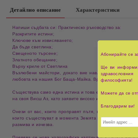
Детайлно описание
Характеристики
Напиши съдбата си: Практическо ръководство за:
Разкритите истини;
Ключове към извисяването;
Да бъде светлина;
Свещеното търсене;
Абонирайте се з
Златното обещание;
Върху криле от Светлина
Ще ви информир
Възлюбени майстори, докато вие навлизате все по-дъл
здравословния 
любовта на нашия Бог Баща-Майка. Време е да определит
философията!
Съществува само една истина и това е вечната истина н
Можете да се от
на своя Висш Аз, като заявите високо истината, която о
Благодарим ви!
Онези от вас, които проправят пътя, воините на Светли
които съществуват в момента Земята и хората. Всичко, 
размива и изчезва.
Появява се нова холографска картина и в своята несигу