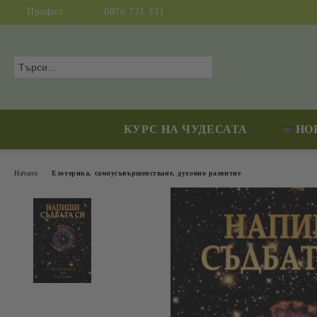
Профил
0876 771 331
КУРС НА ЧУДЕСАТА
НО
Начало
Езотерика, самоусъвършенстване, духовно развитие