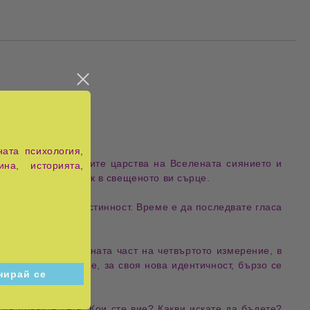
ата психология,
върху вас от висшите царства на Вселената сиянието и
ина, историята,
ра истински отклик в свещеното ви сърце.
форми и нива на истинност. Време е да последвате гласа
ея.
 на третото и средната част на четвъртото измерение, в
вие и съществуване, за своя нова идентичност, бързо се
 да правите сега. Кои сте вие? Какви искате да бъдете?