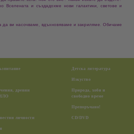
но Вселената и създадохме нови галактики, светове и
за да ви насочваме, вдъхновяваме и закриляме. Обичаме
възпитание
Детска литература
Изкуство
чения, древни
Природа, хоби и
 НЛО
свободно време
Препоръчано!
вестни личности
CD/DVD
я