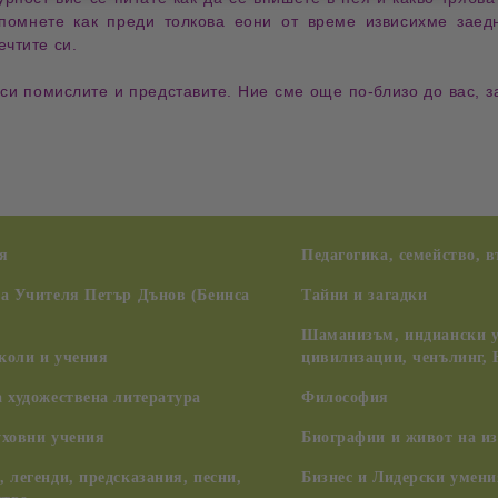
помнете как преди толкова еони от време извисихме заед
ечтите си.
 си помислите и представите. Ние сме още по-близо до вас, 
я
Педагогика, семейство, 
на Учителя Петър Дънов (Беинса
Тайни и загадки
Шаманизъм, индиански у
коли и учения
цивилизации, ченълинг,
 художествена литература
Философия
уховни учения
Биографии и живот на из
 легенди, предсказания, песни,
Бизнес и Лидерски умени