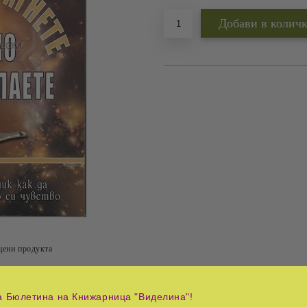
цени продукта
Tweet
а Бюлетина на Книжарница "Виделина"!