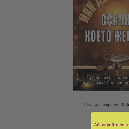
Изпрати на приятел
О
Абонирайте се з