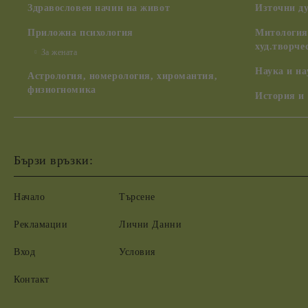
Здравословен начин на живот
Източни д
Приложна психология
Митология,
худ.творче
За жената
Наука и н
Астрология, номерология, хиромантия,
физиогномика
История и
Бързи връзки:
Начало
Търсене
Рекламации
Лични Данни
Вход
Условия
Контакт