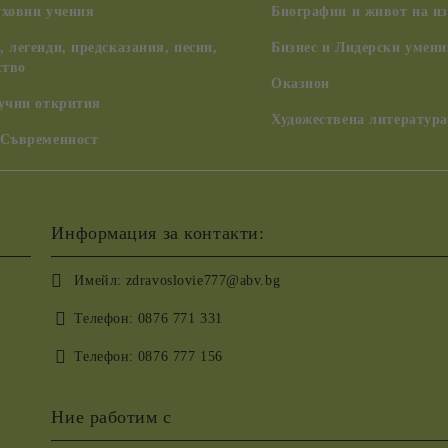
уховни учения
Биографии и живот на из
 легенди, предсказания, песни,
Бизнес и Лидерски умени
ство
Оказион
аучни открития
Художествена литература
 Съвременност
Информация за контакти:
Имейл:
zdravoslovie777@abv.bg
Телефон:
0876 771 331
Телефон:
0876 777 156
Ние работим с