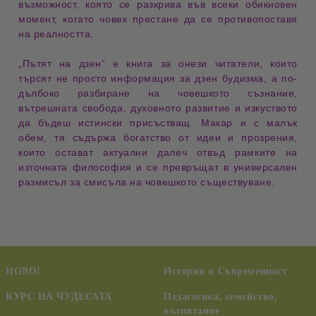
възможност, която се разкрива във всеки обикновен
момент, когато човек престане да се противопоставя
на реалността.
„Пътят на дзен“
е книга за онези читатели, които
търсят не просто информация за дзен будизма, а по-
дълбоко разбиране на
човешкото съзнание
,
вътрешната свобода
,
духовното развитие
и
изкуството
да бъдеш истински присъстващ
. Макар и с малък
обем, тя съдържа богатство от идеи и прозрения,
които остават актуални далеч отвъд рамките на
източната философия и се превръщат в универсален
размисъл за смисъла на човешкото съществуване.
НОВО!
История и Съвременност
КУРС НА ЧУДЕСАТА
Педагогика, семейство,
възпитание