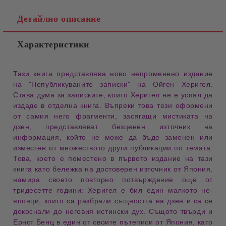
Детайлно описание
Характеристики
Тази книга представлява ново непроменено издание 
на 
"Непубликуваните записки"
 на Ойген Херигел. 
Става дума за записките, които Херигел не е успял да 
издаде в отделна 
книга
. Въпреки това тези оформени 
от самия него 
фрагменти
, засягащи мистиката на 
дзен, представляват безценен източник на 
информация
, който не може да бъде заменен или 
изместен от множеството други публикации по темата. 
Това, което е поместено в първото издание на тази 
книга като бележка на достоверен източник от 
Япония
, 
намира своето повторно потвърждение още от 
тридесетте години: Херигел е бил един малкото не-
японци, които са разбрали същността на 
дзен
 и са се 
докоснали до неговия истински дух. Същото твърди и 
Ернст Бенц в един от своите пътеписи от 
Япония
, като 