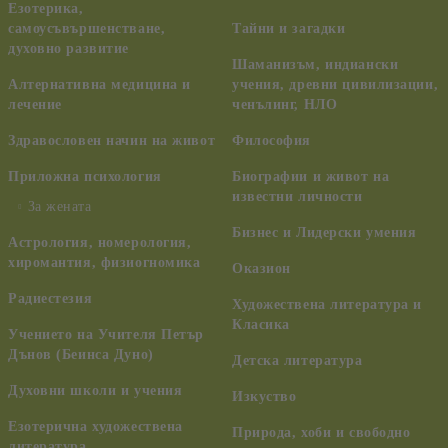
Езотерика,
самоусъвършенстване,
Тайни и загадки
духовно развитие
Шаманизъм, индиански
Алтернативна медицина и
учения, древни цивилизации,
лечение
ченълинг, НЛО
Здравословен начин на живот
Философия
Приложна психология
Биографии и живот на
известни личности
За жената
Бизнес и Лидерски умения
Астрология, номерология,
хиромантия, физиогномика
Оказион
Радиестезия
Художествена литература и
Класика
Учението на Учителя Петър
Дънов (Беинса Дуно)
Детска литература
Духовни школи и учения
Изкуство
Езотерична художествена
Природа, хоби и свободно
литература