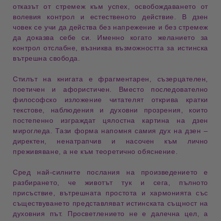
отказът от стремеж към успех
,
освобождаването от
волевия контрол
и
естественото действие
. В дзен
човек се учи да действа без напрежение и без стремеж
да доказва себе си. Именно когато желанието за
контрол отслабне, възниква възможността за истинска
вътрешна свобода.
Стилът на книгата е
фрагментарен
,
съзерцателен
,
поетичен
и
афористичен
. Вместо последователно
философско изложение читателят открива кратки
текстове, наблюдения и духовни прозрения, които
постепенно изграждат цялостна картина на дзен
мирогледа. Тази форма напомня самия дух на дзен –
директен, ненатрапчив и насочен към лично
преживяване, а не към теоретично обяснение.
Сред най-силните послания на произведението е
разбирането, че
животът тук и сега
,
пълното
присъствие
,
вътрешната простота
и
хармонията със
съществуването
представляват истинската същност на
духовния път. Просветлението не е далечна цел, а