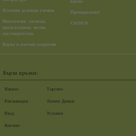
време
Източни духовни учения
Препоръчано!
Митология, легенди,
CD/DVD
предсказания, песни,
худ.творчество
Наука и научни открития
Бързи връзки:
Начало
Търсене
Рекламации
Лични Данни
Вход
Условия
Контакт