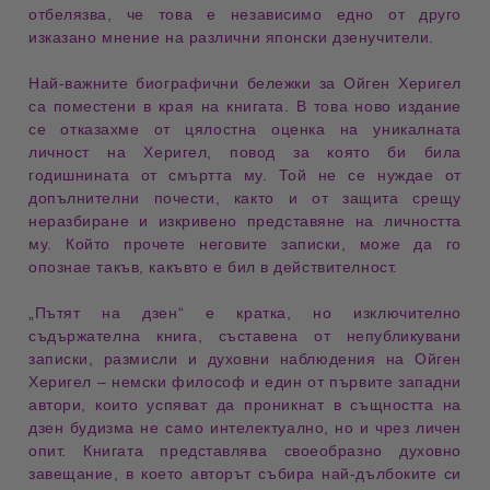
отбелязва, че това е независимо едно от друго 
изказано мнение на различни японски дзенучители.
Най-важните биографични бележки за 
Ойген Херигел
са поместени в края на книгата. В това ново издание 
се отказахме от цялостна оценка на уникалната 
личност
 на Херигел, повод за която би била 
годишнината от смъртта му. Той не се нуждае от 
допълнителни 
почести
, както и от защита срещу 
неразбиране и изкривено представяне на личността 
му. Който прочете неговите 
записки
, може да го 
опознае такъв, какъвто е бил в действителност.
„Пътят на дзен“
е кратка, но изключително
съдържателна книга, съставена от
непубликувани
записки
, размисли и духовни наблюдения на
Ойген
Херигел
– немски философ и един от първите западни
автори, които успяват да проникнат в
същността на
дзен будизма
не само интелектуално, но и чрез личен
опит. Книгата представлява своеобразно духовно
завещание, в което авторът събира най-дълбоките си