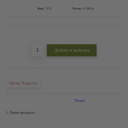
Код:
2121
Тегло:
0.200
кг
Добави в желани
Ойген Херигел
Tweet
Оцени продукта