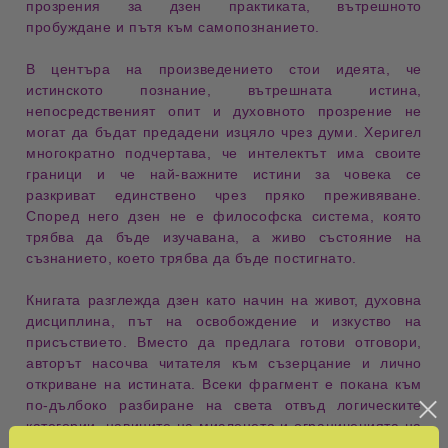
прозрения за
дзен практиката
,
вътрешното
пробуждане
и
пътя към самопознанието
.
В центъра на произведението стои идеята, че
истинското познание
,
вътрешната истина
,
непосредственият опит
и
духовното прозрение
не
могат да бъдат предадени изцяло чрез думи. Херигел
многократно подчертава, че интелектът има своите
граници и че най-важните истини за човека се
разкриват единствено чрез пряко преживяване.
Според него дзен не е философска система, която
трябва да бъде изучавана, а живо състояние на
съзнанието, което трябва да бъде постигнато.
Книгата разглежда
дзен като начин на живот
,
духовна
дисциплина
,
път на освобождение
и
изкуство на
присъствието
. Вместо да предлага готови отговори,
авторът насочва читателя към съзерцание и лично
откриване на истината. Всеки фрагмент е покана към
по-дълбоко разбиране на света отвъд логическите
категории, навиците на мисленето и ограниченията на
егото.