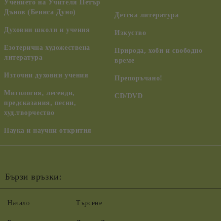
Учението на Учителя Петър
Дънов (Беинса Дуно)
Детска литература
Духовни школи и учения
Изкуство
Езотерична художествена
Природа, хоби и свободно
литература
време
Източни духовни учения
Препоръчано!
Митология, легенди,
CD/DVD
предсказания, песни,
худ.творчество
Наука и научни открития
Бързи връзки:
Начало
Търсене