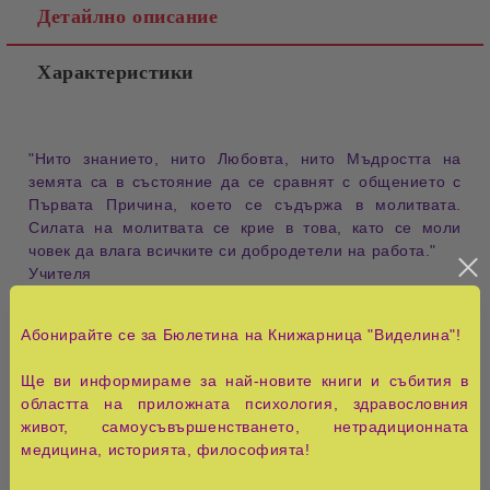
Детайлно описание
Характеристики
"Нито знанието, нито Любовта, нито Мъдростта на
земята са в състояние да се сравнят с общението с
Първата Причина, което се съдържа в молитвата.
Силата на молитвата се крие в това, като се моли
човек да влага всичките си добродетели на работа."
Учителя
Сборникът с молитви, формули, песни на Бялото
Абонирайте се за Бюлетина на Книжарница "Виделина"!
Братство, известен като Молитвеника на Светозар
Няголов, заради своята изчерпателност, малък размер
Ще ви информираме за най-новите книги и събития в
и твърди корици е чудесен помощник в ежедневната
областта на приложната психология, здравословния
практика на ученика.
живот, самоусъвършенстването, нетрадиционната
медицина, историята, философията!