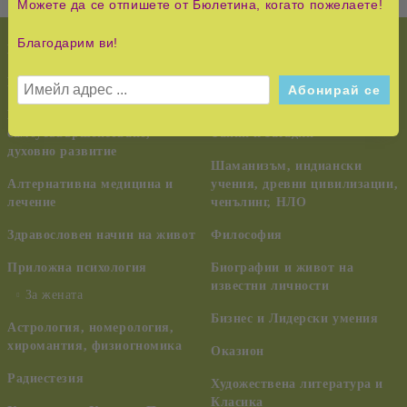
Можете да се отпишете от Бюлетина, когато пожелаете!
Благодарим ви!
НОВО!
История и Съвременност
КУРС НА ЧУДЕСАТА
Педагогика, семейство,
възпитание
Езотерика,
самоусъвършенстване,
Тайни и загадки
духовно развитие
Шаманизъм, индиански
Алтернативна медицина и
учения, древни цивилизации,
лечение
ченълинг, НЛО
Здравословен начин на живот
Философия
Приложна психология
Биографии и живот на
известни личности
За жената
Бизнес и Лидерски умения
Астрология, номерология,
хиромантия, физиогномика
Оказион
Радиестезия
Художествена литература и
Класика