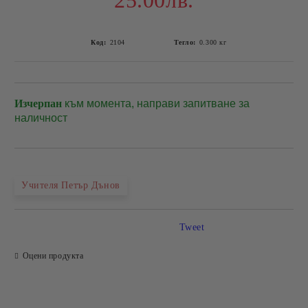
25.00лв.
Код:
2104
Тегло:
0.300
кг
Изчерпан
към момента, направи запитване за
Добави в желани
наличност
Учителя Петър Дънов
Tweet
Оцени продукта