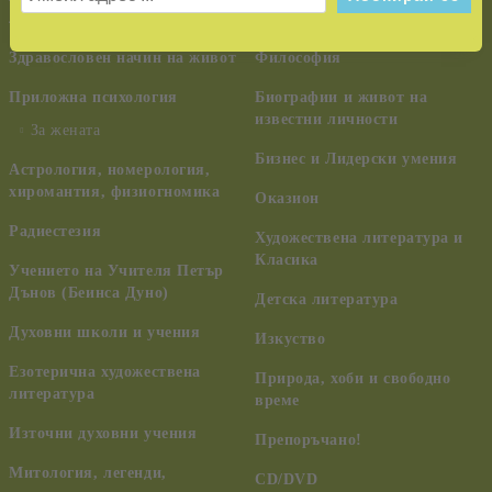
лечение
ченълинг, НЛО
Здравословен начин на живот
Философия
Приложна психология
Биографии и живот на
известни личности
За жената
Бизнес и Лидерски умения
Астрология, номерология,
хиромантия, физиогномика
Оказион
Радиестезия
Художествена литература и
Класика
Учението на Учителя Петър
Дънов (Беинса Дуно)
Детска литература
Духовни школи и учения
Изкуство
Езотерична художествена
Природа, хоби и свободно
литература
време
Източни духовни учения
Препоръчано!
Митология, легенди,
CD/DVD