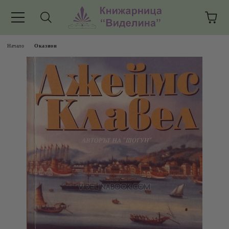
Начало
Оказион