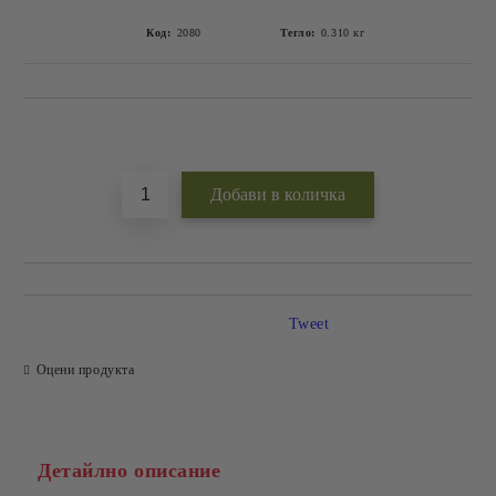
Код:
2080
Тегло:
0.310
кг
Добави в желани
Tweet
Оцени продукта
Детайлно описание