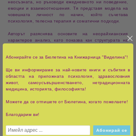
неосъзната
, но ръководи ежедневното ни поведение,
емоции и взаимоотношения. Тя представя модела на
човешката личност по начин, който съчетава
психология
,
телесна терапия
и
соматични подходи
.
Авторът разяснява основите на
неорайхианския
характеров анализ
, като показва как структурата на
характера се формира в ранните години и как
неизлекуваните емоционални блокажи се внедряват в
Абонирайте се за Бюлетина на Книжарница "Виделина"!
телесната броня
на възрастния човек. Подчертава се
връзката между
телесните сегменти
,
емоционалните
Ще ви информираме за най-новите книги и събития в
защити
и поведението, което често приемаме като
областта на приложната психология, здравословния
„нормално“, макар да е резултат от дълбоко
живот, самоусъвършенстването, нетрадиционната
подтиснати преживявания. Тази интеграция дава на
медицина, историята, философията!
читателя практичен инструмент за
самонаблюдение
и
осъзнаване.
Можете да се отпишете от Бюлетина, когато пожелаете!
В книгата
„И ето го: Хомо Невротикус Нормалис!“
се
Благодарим ви!
представя подробна система за
диагностика на
характера
, която включва разпознаване на типични
поведенчески и физически прояви. Авторът обяснява
как различните характерови типове отразяват