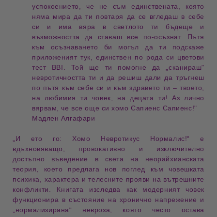
успокоението, че не съм единствената, която
няма мира да ти повтаря
да се вгледаш в себе
си
и има вяра в
светлото ти бъдеще
и
възможността да ставаш все по-осъзнат. Пътя
към осъзнаването би могъл да ти подскаже
приложеният тук, единствен по рода си
цветови
тест ВВI
. Той ще ти помогне да „сканираш"
невротичността ти
и да решиш дали да тръгнеш
по пътя към себе си и към здравето ти – твоето,
на любимия ти човек, на децата ти! Аз лично
вярвам, че все още си
хомо Сапиенс Сапиенс
!"
Мадлен Алгафари
„И ето го: Хомо Невротикус Нормалис!“
е
вдъхновяващо, провокативно и изключително
достъпно въведение в света на
неорайхианската
теория
, което предлага нов поглед към човешката
психика, характера и телесните прояви на вътрешните
конфликти. Книгата изследва как модерният човек
функционира в състояние на хронично напрежение и
„нормализирана“ невроза, която често остава