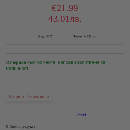
€21.99
43.01лв.
Код:
2077
Тегло:
0.350
кг
Изчерпан
към момента, направи запитване за
Добави в желани
наличност
Валдо А. Бернаскони
Tweet
Оцени продукта