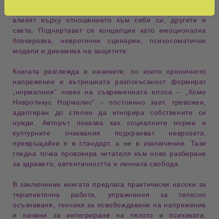
специфични защитни механизми и как тези механизми
влияят върху отношението към себе си, другите и
света. Подчертават се концепции като
емоционална
блокировка
,
невротични сценарии
,
психосоматични
модели
и
динамика на защитите
.
Книгата разглежда и начините, по които хроничното
напрежение и вътрешната разпокъсаност формират
„нормалния“ човек на съвременната епоха –
„Хомо
Невротикус Нормалис“
– постоянно зает, тревожен,
адаптиран до степен да игнорира собствените си
нужди. Авторът показва как социалните норми и
културните очаквания подхранват неврозата,
превръщайки я в стандарт, а не в изключение. Тази
гледна точка провокира читателя към ново разбиране
за
здравето
,
автентичността
и
личната свобода
.
В заключение книгата предлага практически насоки за
терапевтична работа
, упражнения за телесно
осъзнаване, техники за освобождаване на напрежение
и начини за интегриране на тялото и психиката.