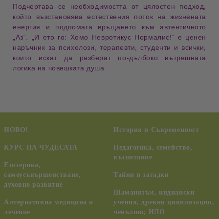
Подчертава се необходимостта от
цялостен подход
,
който възстановява естествения поток на жизнената
енергия и подпомага връщането към автентичното
„Аз“. „И ето го: Хомо Невротикус Нормалис!“ е ценен
наръчник за психолози, терапевти, студенти и всички,
които искат да разберат по-дълбоко вътрешната
логика на човешката душа.
НОВО!
История и Съвременност
КУРС НА ЧУДЕСАТА
Педагогика, семейство,
възпитание
Езотерика,
самоусъвършенстване,
Тайни и загадки
духовно развитие
Шаманизъм, индиански
Алтернативна медицина и
учения, древни цивилизации,
лечение
ченълинг, НЛО