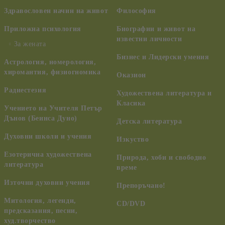
Здравословен начин на живот
Философия
Приложна психология
Биографии и живот на
известни личности
За жената
Бизнес и Лидерски умения
Астрология, номерология,
хиромантия, физиогномика
Оказион
Радиестезия
Художествена литература и
Класика
Учението на Учителя Петър
Дънов (Беинса Дуно)
Детска литература
Духовни школи и учения
Изкуство
Езотерична художествена
Природа, хоби и свободно
литература
време
Източни духовни учения
Препоръчано!
Митология, легенди,
CD/DVD
предсказания, песни,
худ.творчество