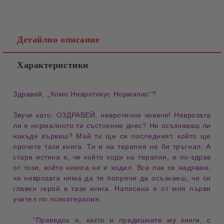
Детайлно описание
Характеристики
Здравей, „
Хомо Невротикус Нормалис
“?
Звучи като:
ОЗДРАВЕЙ, невротични човече
!
Неврозата
ли е
нормалното ти състояние днес? Не осъзнаваш ли
накъде вървиш? Май ти ще си последният, който ще
прочете тази книга. Ти и
на терапия не би тръгнал
. А
стара истина е, че който ходи на терапия, е по-здрав
от този, който никога не е ходил. Все пак се надявам,
че
неврозата няма да ти попречи
да осъзнаеш, че си
главен герой в тази книга. Написана е от моя първи
учител по психотерапия.
"Преведох я, както и предишните му книги, с