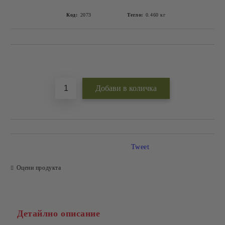
Код:
2073
Тегло:
0.460
кг
Добави в желани
Tweet
Оцени продукта
Детайлно описание