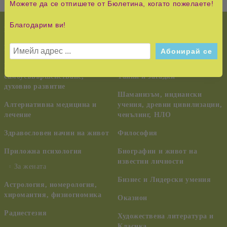
Можете да се отпишете от Бюлетина, когато пожелаете!
Благодарим ви!
НОВО!
История и Съвременност
КУРС НА ЧУДЕСАТА
Педагогика, семейство,
възпитание
Езотерика,
самоусъвършенстване,
Тайни и загадки
духовно развитие
Шаманизъм, индиански
Алтернативна медицина и
учения, древни цивилизации,
лечение
ченълинг, НЛО
Здравословен начин на живот
Философия
Приложна психология
Биографии и живот на
известни личности
За жената
Бизнес и Лидерски умения
Астрология, номерология,
хиромантия, физиогномика
Оказион
Радиестезия
Художествена литература и
Класика