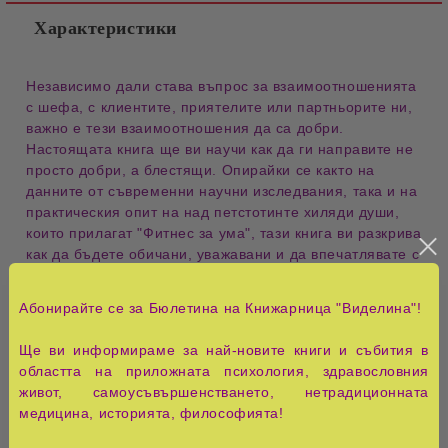
Характеристики
Независимо дали става въпрос за взаимоотношенията
с шефа, с клиентите, приятелите или партньорите ни,
важно е тези взаимоотношения да са добри.
Настоящата книга ще ви научи как да ги направите не
просто добри, а блестящи. Опирайки се както на
данните от съвременни научни изследвания, така и на
практическия опит на над петстотинте хиляди души,
които прилагат "Фитнес за ума", тази книга ви разкрива
как да бъдете обичани, уважавани и да впечатлявате с
авторитета си; само за няколко мига да изградите
доверие, устойчиво с години, да превърнете
Абонирайте се за Бюлетина на Книжарница "Виделина"!
проблемните си взаимоотношения в неразрушими
връзки, да се разбирате с хора, с които никой друг не
Ще ви информираме за най-новите книги и събития в
се разбира, да възстановите прекъснатите си връзки и
областта на приложната психология, здравословния
да ги направите по-здрави от преди.
живот, самоусъвършенстването, нетрадиционната
медицина, историята, философията!