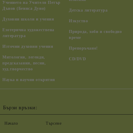
Учението на Учителя Петър
Дънов (Беинса Дуно)
Детска литература
Духовни школи и учения
Изкуство
Езотерична художествена
Природа, хоби и свободно
литература
време
Източни духовни учения
Препоръчано!
Митология, легенди,
CD/DVD
предсказания, песни,
худ.творчество
Наука и научни открития
Бързи връзки:
Начало
Търсене