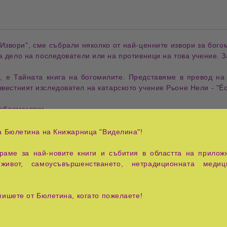
 Извори"
, сме събрали няколко от най-
ценните извори
за
бого
са дело на
последователи
или на
противници
на това
учение
. 
и, е
Тайната книга на богомилите
. Представяме в
превод на
звестният
изследовател на катарското учение
Рьоне Нели
- "
Éc
обогомилски
.
е
на
старобългарската литература
, чийто автор е
презвитер К
а Бюлетина на Книжарница "Виделина"!
арнобат
през
1921 г.
аме за най-новите книги и събития в областта на приложн
о
, в книгата поместваме
откъс
от
историческата хроника
на
А
живот, самоусъвършенстването, нетрадиционната медиц
ите
и
изгарянето на ересиарха Василий Врач
.
ески текстове
, свързани с
богомилското учение
, предлагайки 
пишете от Бюлетина, когато пожелаете!
а както
оригинални богомилски извори
, така и
противобогоми