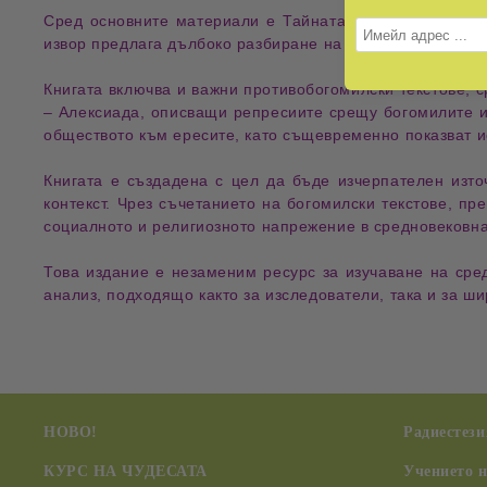
Сред основните материали е
Тайната книга на богоми
извор
предлага
дълбоко разбиране на моралните и духо
Книгата включва и важни
противобогомилски текстове
, 
– Алексиада
, описващи
репресиите срещу богомилите
и
обществото към ересите
, като същевременно показват
и
Книгата е създадена с цел да бъде
изчерпателен изто
контекст
. Чрез съчетанието на
богомилски текстове, пр
социалното и религиозното напрежение
в средновековна
Това издание е
незаменим ресурс за изучаване на сре
анализ
, подходящо както за
изследователи
, така и за
ши
НОВО!
Радиестези
КУРС НА ЧУДЕСАТА
Учението 