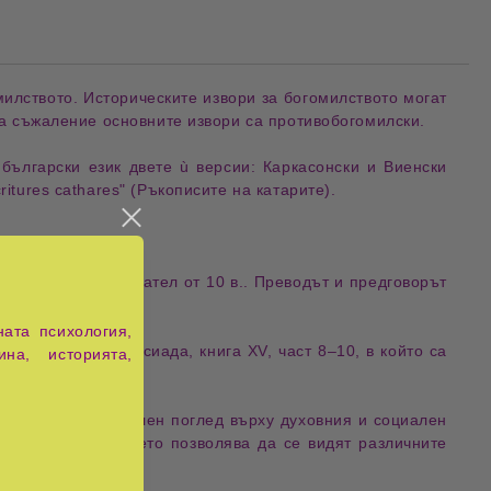
милството
.
Историческите извори
за
богомилството
могат
За съжаление
основните извори
са
противобогомилски
.
 български език
двете ù версии:
Каркасонски
и
Виенски
ritures cathares
" (
Ръкописите на катарите
).
озма
,
църковен писател
от
10 в.
.
Преводът
и
предговорът
ата психология,
нна Комнина
Алексиада
, книга
XV
, част
8‒10
, в който са
ина, историята,
на читателя
уникален поглед върху духовния и социален
лски текстове
, което позволява да се видят
различните