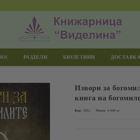
ВО!
РАЗДЕЛИ
БЮЛЕТИНИ
ДОСТАВКА
Извори за богоми
книга на богомил
Код:
2052
Тегло:
0.600
кг
Добави в желани