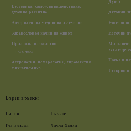
Дуно)
Езотерика, самоусъвършенстване,
духовно развитие
Духовни ш
Алтернативна медицина и лечение
Езотерична
Здравословен начин на живот
Източни д
Приложна психология
Митология,
худ.творче
За жената
Наука и н
Астрология, номерология, хиромантия,
физиогномика
История и
Бързи връзки:
Начало
Търсене
Рекламации
Лични Данни