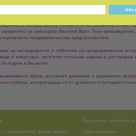
лите
, представена в две версии –
Каркасонски
и
Виенски ръ
вните принципи
, следвани от последователите на учението, к
сред които е
Беседа против богомилите
на
презвитер Козма
, к
 изгарянето на
ересиарха Василий Врач
. Тези произведения
сторическите предизвикателства пред богомилите
.
чник за изследователи и любители на средновековната исто
еводи и коментари
, читателят получава
широка и достоверна 
 България и Византия.
дновековните ереси, духовните движения и църковната истор
рока публика, интересуваща се от духовното и културното нас
я
Педагогика, семейство, 
на Учителя Петър Дънов (Беинса
Тайни и загадки