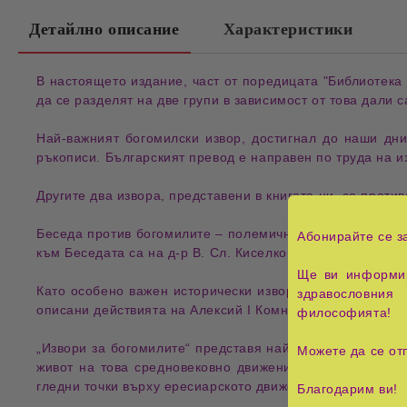
Детайлно описание
Характеристики
В настоящето издание, част от поредицата
"Библиотека
да се разделят на две групи в зависимост от това дали 
Най-важният
богомилски извор
, достигнал до наши дн
ръкописи
.
Българският превод
е направен по труда на и
Другите два
извора
, представени в книгата ни, са
против
Беседа против богомилите
‒
полемичното произведени
Абонирайте се з
към
Беседата
са на
д-р В. Сл. Киселков
, издадени в гр.
К
Ще ви информир
Като особено важен
исторически извор
за
богомилствот
здравословния 
описани
действията
на
Алексий І Комнин
срещу
богомил
философията!
„Извори за богомилите“
представя
най-важните историч
Можете да се от
живот
на това средновековно движение. Книгата събир
гледни точки
върху ересиарското движение.
Благодарим ви!