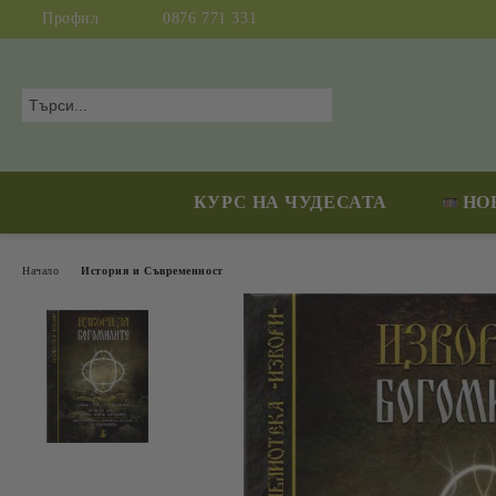
Профил
0876 771 331
КУРС НА ЧУДЕСАТА
НО
Начало
История и Съвременност