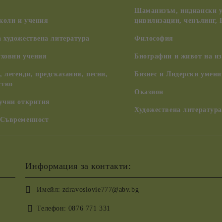
Шаманизъм, индиански у
коли и учения
цивилизации, ченълинг,
 художествена литература
Философия
уховни учения
Биографии и живот на из
 легенди, предсказания, песни,
Бизнес и Лидерски умени
ство
Оказион
аучни открития
Художествена литература
 Съвременност
Информация за контакти:
Имейл:
zdravoslovie777@abv.bg
Телефон:
0876 771 331