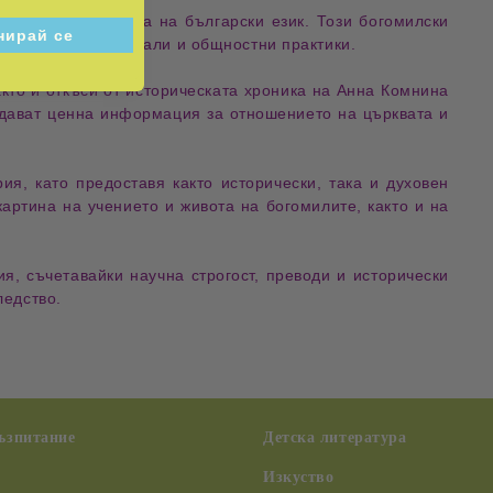
кописи
– преведена на
български език
. Този
богомилски
акто и техните
ритуали и общностни практики
.
акто и
откъси от историческата хроника на Анна Комнина
 дават
ценна информация за отношението на църквата и
рия
, като предоставя както
исторически, така и духовен
картина
на
учението и живота на богомилите
, както и на
ия
, съчетавайки
научна строгост, преводи и исторически
ледство
.
възпитание
Детска литература
Изкуство