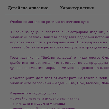
Детайлно описание
Характеристики
Учебно помагало по религия за начален курс.
"
Библия за деца
" е прекрасно илюстрирано издание, 
библейски разкази
. Книгата представя подбрани истори
морални ценности
и разбираем език. Благодарение на 
четене
, обучение в
религиозна култура
и изграждане на
Това издание на "
Библия за деца
" от издателство
Слъ
дълбочина
на оригиналните текстове, но са предаден
духовност
,
емпатия
,
морално мислене
и
ценностна сист
Илюстрациите допълват атмосферата на текста с
ясни,
библейските персонажи
–
Адам и Ева
,
Ной
,
Моисей
,
Дав
Изданието е подходящо за:
–
семейно четене и духовно възпитание
–
училищни и неделни училища
–
религиозно обучение и катехизация