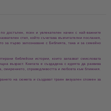
т по достъпен, ясен и увлекателен начин с най-важните
казвателен стил
, който съчетава
възпитателни послания
,
кто за
първо запознаване с Библията
, така и за
семейно
аптирани
библейски истории
, които запазват
смисловата
ищна възраст. Книгата е създадена с идеята да развива
а
,
смирението
,
справедливостта
и
любовта към ближния
.
ирането на сюжета и създават траен визуален спомен за