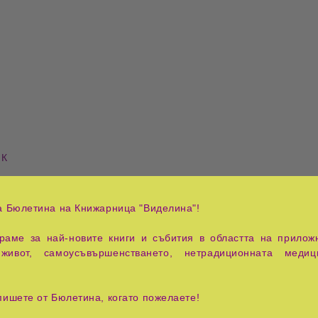
ИК
а Бюлетина на Книжарница "Виделина"!
аме за най-новите книги и събития в областта на приложн
живот, самоусъвършенстването, нетрадиционната медиц
пишете от Бюлетина, когато пожелаете!