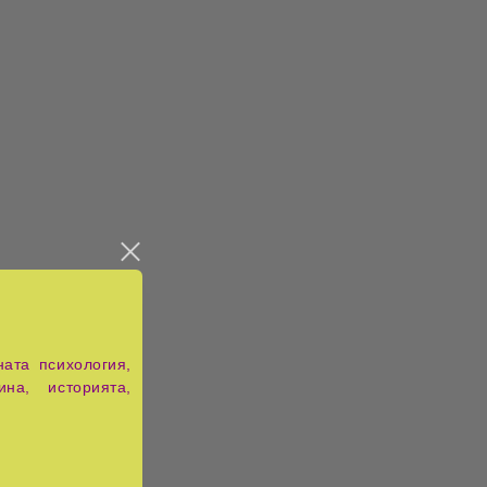
ата психология,
ина, историята,