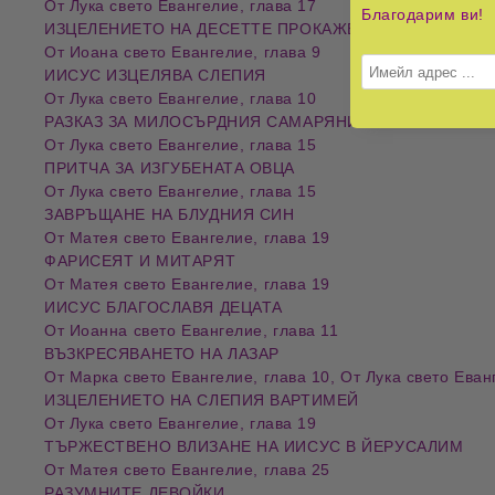
От Лука свето Евангелие, глава 17
Благодарим ви!
ИЗЦЕЛЕНИЕТО НА ДЕСЕТТЕ ПРОКАЖЕНИ
От Иоана свето Евангелие, глава 9
ИИСУС ИЗЦЕЛЯВА СЛЕПИЯ
От Лука свето Евангелие, глава 10
РАЗКАЗ ЗА МИЛОСЪРДНИЯ САМАРЯНИН
От Лука свето Евангелие, глава 15
ПРИТЧА ЗА ИЗГУБЕНАТА ОВЦА
От Лука свето Евангелие, глава 15
ЗАВРЪЩАНЕ НА БЛУДНИЯ СИН
От Матея свето Евангелие, глава 19
ФАРИСЕЯТ И МИТАРЯТ
От Матея свето Евангелие, глава 19
ИИСУС БЛАГОСЛАВЯ ДЕЦАТА
От Иоанна свето Евангелие, глава 11
ВЪЗКРЕСЯВАНЕТО НА ЛАЗАР
От Марка свето Евангелие, глава 10, От Лука свето Еванг
ИЗЦЕЛЕНИЕТО НА СЛЕПИЯ ВАРТИМЕЙ
От Лука свето Евангелие, глава 19
ТЪРЖЕСТВЕНО ВЛИЗАНЕ НА ИИСУС В ЙЕРУСАЛИМ
От Матея свето Евангелие, глава 25
РАЗУМНИТЕ ДЕВОЙКИ