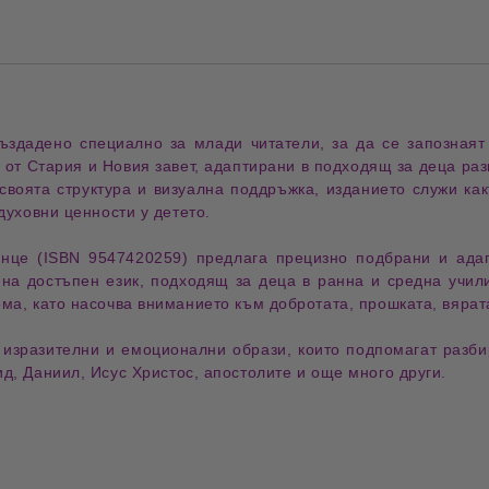
създадено специално за
млади читатели
, за да се запозная
и от
Стария
и
Новия завет
, адаптирани в подходящ за деца
раз
своята структура и визуална поддръжка, изданието служи ка
духовни ценности
у детето.
нце
(ISBN
9547420259
) предлага прецизно подбрани и ад
и на
достъпен език
, подходящ за деца в ранна и средна учил
ема
, като насочва вниманието към
добротата
,
прошката
,
вярат
 изразителни и емоционални образи
, които подпомагат разб
ид
,
Даниил
,
Исус Христос
,
апостолите
и още много други.