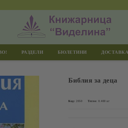
ВО!
РАЗДЕЛИ
БЮЛЕТИНИ
ДОСТАВКА
Библия за деца
Код:
2050
Тегло:
0.400
кг
Добави в желани