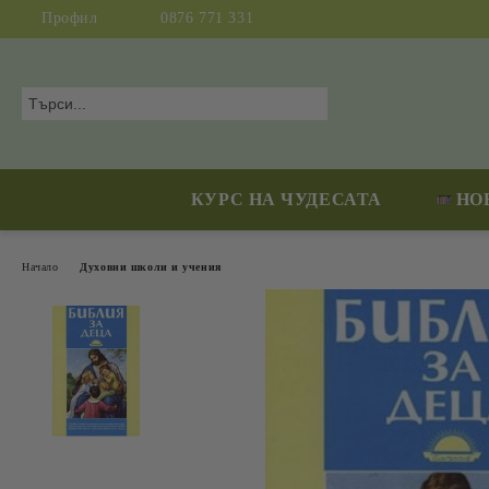
Профил
0876 771 331
КУРС НА ЧУДЕСАТА
НО
Начало
Духовни школи и учения