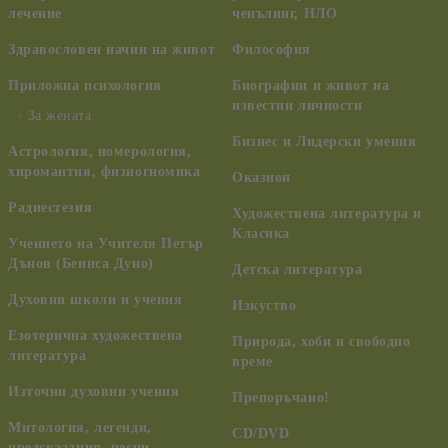
лечение
ченълинг, НЛО
Здравословен начин на живот
Философия
Приложна психология
Биографии и живот на
известни личности
За жената
Бизнес и Лидерски умения
Астрология, номерология,
хиромантия, физиогномика
Оказион
Радиестезия
Художествена литература и
Класика
Учението на Учителя Петър
Дънов (Беинса Дуно)
Детска литература
Духовни школи и учения
Изкуство
Езотерична художествена
Природа, хоби и свободно
литература
време
Източни духовни учения
Препоръчано!
Митология, легенди,
CD/DVD
предсказания, песни,