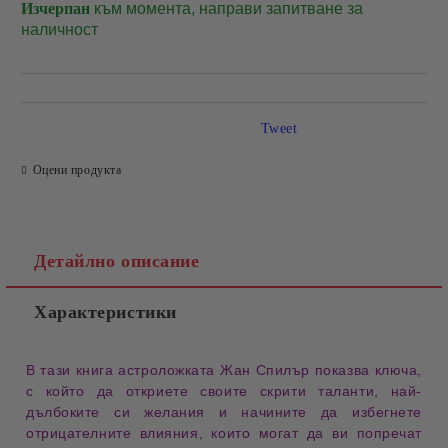
Изчерпан
към момента, направи запитване за
Добави в желани
наличност
Tweet
Оцени продукта
Детайлно описание
Характеристики
В тази книга астроложката Жан Спилър показва ключа,
с който да откриете своите скрити таланти, най-
дълбоките си желания и начините да избегнете
отрицателните влияния, които могат да ви попречат