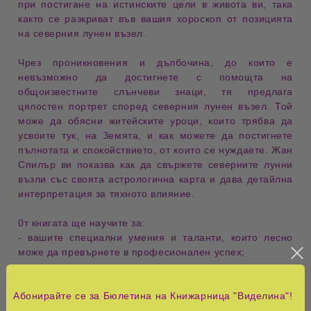
при постигане на истинските цели в живота ви, така
както се разкриват във вашия хороскоп от позицията
на северния лунен възел.
Чрез проникновения и дълбочина, до които е
невъзможно да достигнете с помощта на
общоизвестните слънчеви знаци, тя предлага
цялостен портрет според северния лунен възел. Той
може да обясни житейските уроци, които трябва да
усвоите тук, на Земята, и как можете да постигнете
пълнотата и спокойствието, от които се нуждаете. Жан
Спилър ви показва как да свържете северните лунни
възли със своята астрологична карта и дава детайлна
интерпретация за тяхното влияние.
0т книгата ще научите за:
- вашите специални умения и таланти, които лесно
може да превърнете в професионален успех;
-
саморазрушителните тенденции във вашата личност,
които ви пречат да постигнете истинските цели в
Абонирайте се за Бюлетина на Книжарница "Виделина"!
живота;
-
стратегиите във взаимоотношенията, които могат да