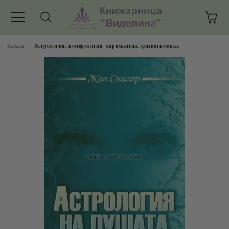
Начало
Астрология, номерология, хиромантия, физиогномика