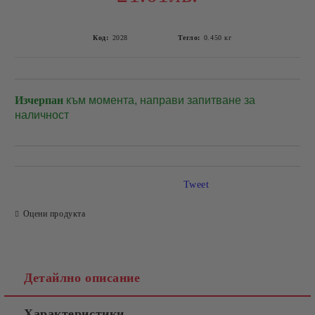
Код:
2028
Тегло:
0.450
кг
Изчерпан
към момента, направи запитване за
Добави в желани
наличност
Tweet
Оцени продукта
Детайлно описание
Характеристики