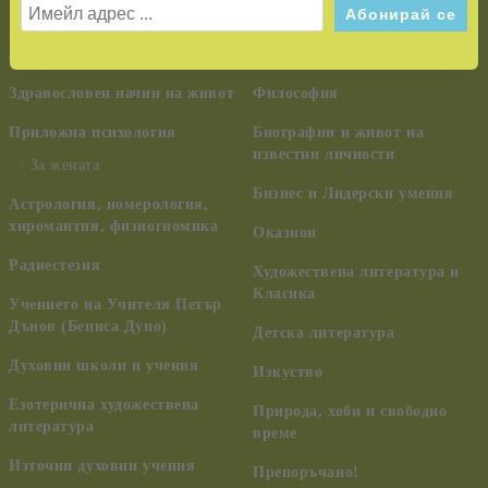
Шаманизъм, индиански
Алтернативна медицина и
учения, древни цивилизации,
лечение
ченълинг, НЛО
Здравословен начин на живот
Философия
Приложна психология
Биографии и живот на
известни личности
За жената
Бизнес и Лидерски умения
Астрология, номерология,
хиромантия, физиогномика
Оказион
Радиестезия
Художествена литература и
Класика
Учението на Учителя Петър
Дънов (Беинса Дуно)
Детска литература
Духовни школи и учения
Изкуство
Езотерична художествена
Природа, хоби и свободно
литература
време
Източни духовни учения
Препоръчано!