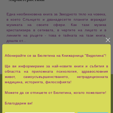
Една необикновена книга за Звездното тяло на човека,
в което Слънцето и дванадесетте планети вграждат
музиката на своите сфери. Как тази музика
кристализира в сетивата, в чертите на лицето и в
линиите на ръцете - това е тайната на тази книга,
дошла от...
Включени са илюстрации.
Абонирайте се за Бюлетина на Книжарница "Виделина"!
Ще ви информираме за най-новите книги и събития в
областта на приложната психология, здравословния
живот, самоусъвършенстването, нетрадиционната
медицина, историята, философията!
НОВО!
История и Съвременност
КУРС НА ЧУДЕСАТА
Педагогика, семейство,
Можете да се отпишете от Бюлетина, когато пожелаете!
възпитание
Езотерика,
Благодарим ви!
самоусъвършенстване,
Тайни и загадки
духовно развитие