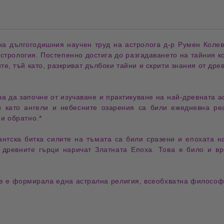
на дългогодишния научен труд на астролога д-р Румен Колев.
астрология. Постепенно достига до разгадаването на тайния ко
ите, тъй като, разкриват дълбоки тайни и скрити знания от дре
а да започне от изучаване и практикуване на най-древната ас
ли като ангели и небесните озарения са били ежедневна р
и обратно.*
гантска битка силите на тъмата са били сразени и епохата н
 древните гърци наричат Златната Епоха. Това е било и вр
 се е формирала една астрална религия, всеобхватна философ