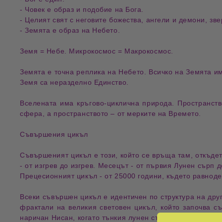
- Човек е образ и подобие на Бога.
- Целият свят с неговите божества, ангели и демони, зв
- Земята е образ на Небето.
Земя = Небе. Микрокосмос = Макрокосмос.
Земята е точна реплика на Небето. Всичко на Земята им
Земя са неразделно Единство.
Вселената има кръгово-циклична природа. Пространств
сфера, а пространството – от мерките на Времето.
Съвършения цикъл
Съвършеният цикъл е този, който се връща там, откъдет
- от изгрев до изгрев. Месецът - от първия Лунен сърп
Прецесионният цикъл - от 25000 години, където равноде
Всеки съвършен цикъл е идентичен по структура на дру
фрактали на великия световен цикъл, който започва с
наричан Нисан, когато тънкия лунен сърп за първи път 