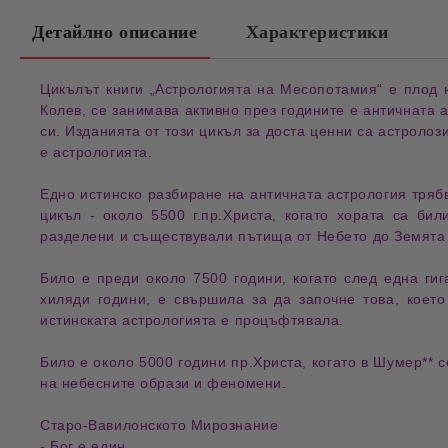
Детайлно описание
Характеристики
Цикълът книги „Астрологията на Месопотамия“ е плод 
Колев, се занимава активно през годините е античната 
си. Изданията от този цикъл за доста ценни са астролоз
е астрологията.
Едно истинско разбиране на античната астрология трябв
цикъл - около 5500 г.пр.Христа, когато хората са би
разделени и съществували пътища от Небето до Земята 
Било е преди около 7500 години, когато след една ги
хиляди години, е свършила за да започне това, което
истинската астрологията е процъфтявала.
Било е около 5000 години пр.Христа, когато в Шумер**
на небесните образи и феномени.
Старо-Вавилонското Мирознание
- Бог е един.