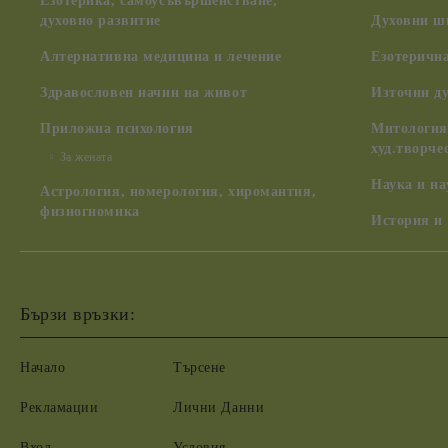
Езотерика, самоусъвършенстване,
духовно развитие
Духовни ш
Алтернативна медицина и лечение
Езотерична
Здравословен начин на живот
Източни д
Приложна психология
Митология,
худ.творче
За жената
Наука и н
Астрология, номерология, хиромантия,
физиогномика
История и
Бързи връзки:
Начало
Търсене
Рекламации
Лични Данни
Вход
Условия