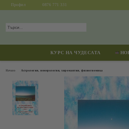
Профил
0876 771 331
КУРС НА ЧУДЕСАТА
НО
Начало
Астрология, номерология, хиромантия, физиогномика