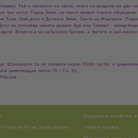
Намму. Той е началото на света, който се разделя на две гол
 от три части: Горна Земя, по която живеят хората обградени
рия Енки. Най-долу е Долната Земя, Света на Мъртвите. Подзе
Долу се спотайва змията дракон Кур или Тиамат - олицетворе
здите. Второто е на небесните Богове, а третото и най-високо
и. Шумерците са се появили около 5500г пр.Хр. и цивилиза
та цивилизация около 70 г. Сл. Хр.
 Р.Колев
я
Педагогика, семейство, 
на Учителя Петър Дънов (Беинса
Тайни и загадки