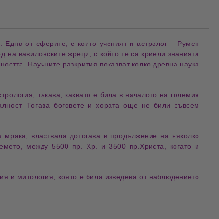
 Една от сферите, с които ученият и астролог – Румен
д на вавилонските жреци, с който те са криели знанията
вността. Научните разкрития показват колко древна наука
трология, такава, каквато е била в началото на големия
еалност. Тогава боговете и хората още не били съвсем
а мрака, властвала дотогава в продължение на няколко
емето, между 5500 пр. Хр. и 3500 пр.Христа, когато и
ия и митология, която е била изведена от наблюдението