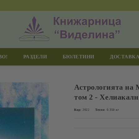
ВО!
РАЗДЕЛИ
БЮЛЕТИНИ
ДОСТАВКА
Астрологията на 
том 2 - Хелиакал
Код:
2022
Тегло:
0.350
кг
Добави в желани