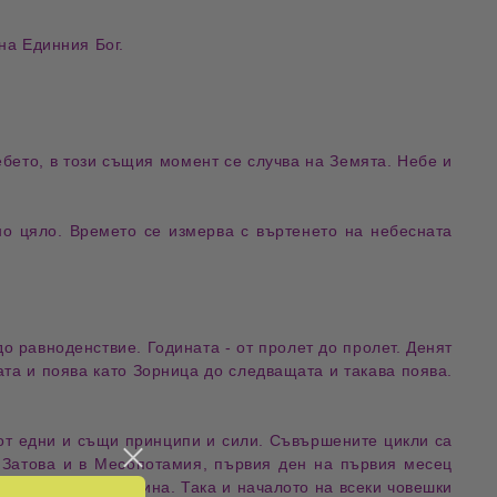
 на Единния Бог.
ебето, в този същия момент се случва на Земята. Небе и
но цяло. Времето се измерва с въртенето на небесната
о равноденствие. Годината - от пролет до пролет. Денят
ата и поява като Зорница до следващата и такава поява.
 от едни и същи принципи и сили. Съвършените цикли са
. Затова и в Месопотамия, първия ден на първия месец
е бъде цялата година. Така и началото на всеки човешки