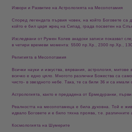
Извори и Развитие на Астрологията на Месопотамия
Според легендата първия човек, на който Боговете са 
който е бил царя жрец на Сипад, града посветен на Сл
Изследвани от Румен Колев акадски записи показват сл
в четири времеви момента: 5500 пр.Хр., 2300 пр.Хр., 130
Религията в Месопотамия
Всички науки и изкуства, вярвания, астрология, митов
всичко е едно цяло. Многото различни Божества са само
чисто- в звездното небе. Така, те са били 36 и са имали
Астрологията, както е предадена от Ермедуранки, първи
Реалността на месопотамеца е била духовна. Той е жив
идвало Боговете и е било тяхна проява, т.е. различните 
Космологията на Шумерите