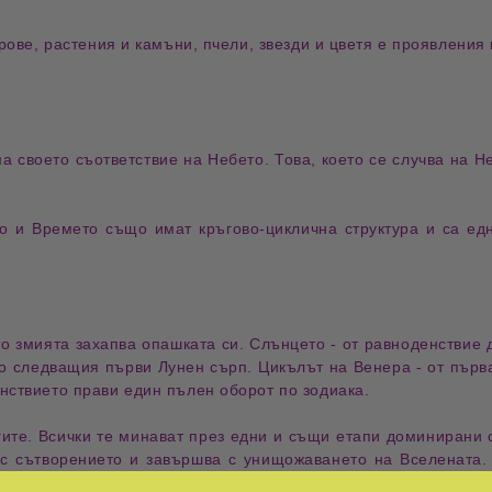
ерове, растения и камъни, пчели, звезди и цветя е проявления
а своето съответствие на Небето. Това, което се случва на Н
о и Времето също имат кръгово-циклична структура и са ед
о змията захапва опашката си. Слънцето - от равноденствие д
 до следващия първи Лунен сърп. Цикълът на Венера - от първ
нствието прави един пълен оборот по зодиака.
гите. Всички те минават през едни и същи етапи доминирани
ъс сътворението и завършва с унищожаването на Вселената
се появява около пролвтното равноденствие, разкрива каква щ