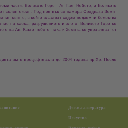
еми части: Великото Горе - Ан Гал, Небето, и Великото
 от солен океан. Под нея пък се намира Средната Земя-
мния свят е, в който властват седем подземни божества
ние на хаоса, разрушението и злото. Великото Горе се
то е на Ан. Както небето, така и Земята се управляват от
цията им е процъфтявала до 2004 година пр.Хр. После
възпитание
Детска литература
Изкуство