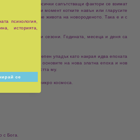
показателна, но и всички сапътстващи фактори се взимат
биват ли се в този момент котките навън или гларусите
ова как ще протече живота на новороденото. Така е и с
ата психология,
ина, историята,
и Земята сменайки сезони. Годината, месеца и деня са
 После следва постепен упадък като накрая идва епохата
а тъмата и полага основите на нова златна епоха и нов
ъл разкрива същността му.
моса се съдържа в микро космоса.
 с Бога.