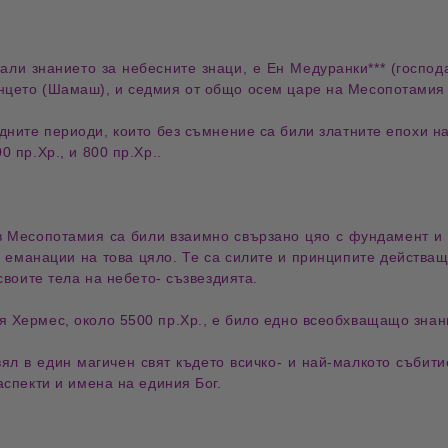
дали знанието за небесните знаци, е Ен Медуранки*** (господ
ънцето (Шамаш), и седмия от общо осем царе на Месопотамия
едните периоди, които без съмнение са били златните епохи н
0 пр.Хр., и 800 пр.Хр..
е в Месопотамия са били взаимно свързано цяо с фундамент и 
 еманации на това цяло. Те са силите и принципите действащ
 своите тела на небето- съзвездията.
я Хермес, около 5500 пр.Хр., е било едно всеобхващащо знани
ял в един магичен свят където всичко- и най-малкото събити
аспекти и имена на единия Бог.