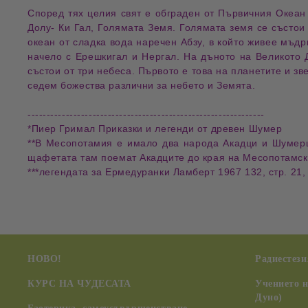
Според тях целия свят е обграден от Първичния Океан 
Долу- Ки Гал, Голямата Земя. Голямата земя се състои
океан от сладка вода наречен Абзу, в който живее мъд
начело с Ерешкигал и Нергал. На дъното на Великото 
състои от три небеса. Първото е това на планетите и зве
седем божества различни за небето и Земята.
--------------------------------------------------------------
*Пиер Гримал Приказки и легенди от древен Шумер
**В Месопотамия е имало два народа Акадци и Шумерц
щафетата там поемат Акадците до края на Месопотамска
***легендата за Ермедуранки Ламберт 1967 132, стр. 21,
НОВО!
Радиестези
КУРС НА ЧУДЕСАТА
Учението 
Дуно)