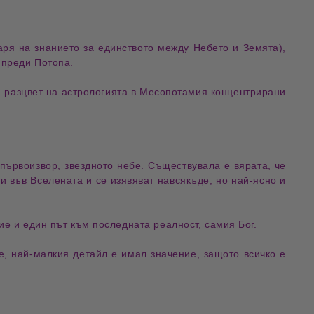
аря на знанието за единството между Небето и Земята),
 преди Потопа.
а разцвет на астрологията в Месопотамия концентрирани
първоизвор, звездното небе. Съществувала е вярата, че
и във Вселената и се изявяват навсякъде, но най-ясно и
е и един път към последната реалност, самия Бог.
е, най-малкия детайл е имал значение, защото всичко е