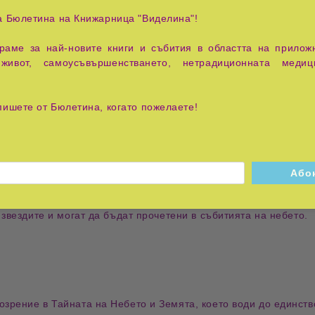
е само картата на звездното небе в момента на раждането е 
а Бюлетина на Книжарница "Виделина"!
а авария в родинлия дом например или всичко е било наред, с
ъм родилното или намира сребърна монета- всичко е знак за т
аме за най-новите книги и събития в областта на приложн
ботен ден или първа среща, първи поглед, първи разговор…
живот, самоусъвършенстването, нетрадиционната медиц
воята природа кръгово-циклични. Слънцето през съзвездията 
пишете от Бюлетина, когато пожелаете!
се от различни епохи. Началото на цикъла е Златната епоха.
 си в образа на Спасителя (Мардук), който в битка побеждав
ки по-малки цикли- година, месец, ден…началото на всеки цик
браз и подобие, част, фрактал, на цялата Вселена. Макро кос
звездите и могат да бъдат прочетени в събитията на небето.
рение в Тайната на Небето и Земята, което води до единство