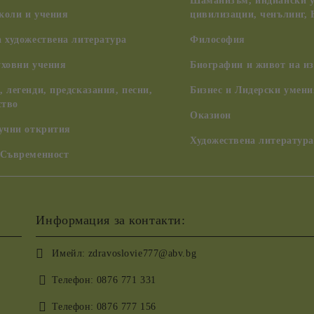
Шаманизъм, индиански у
коли и учения
цивилизации, ченълинг,
 художествена литература
Философия
уховни учения
Биографии и живот на из
 легенди, предсказания, песни,
Бизнес и Лидерски умени
ство
Оказион
аучни открития
Художествена литература
 Съвременност
Информация за контакти:
Имейл:
zdravoslovie777@abv.bg
Телефон:
0876 771 331
Телефон:
0876 777 156