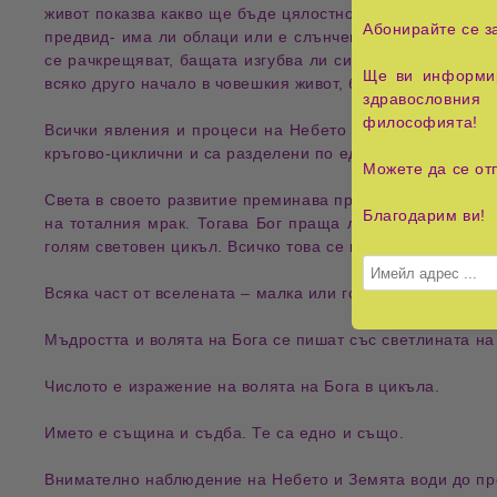
живот показва какво ще бъде цялостното му развитие. Н
Абонирайте се з
предвид- има ли облаци или е слънчево, дали е станал
се рачкрещяват, бащата изгубва ли си чадъра на път к
Ще ви информир
всяко друго начало в човешкия живот, било то първо ра
здравословния 
философията!
Всички явления и процеси на Небето и Земята са по с
кръгово-циклични и са разделени по един и същи начин.
Можете да се от
Света в своето развитие преминава през цикъл състоящ 
Благодарим ви!
на тоталния мрак. Тогава Бог праща лъч от самия себе
голям световен цикъл. Всичко това се повтаря във всич
Всяка част от вселената – малка или голяма - е точен о
Мъдростта и волята на Бога се пишат със светлината на 
Числото е изражение на волята на Бога в цикъла.
Името е същина и съдба. Те са едно и също.
Внимателно наблюдение на Небето и Земята води до проз