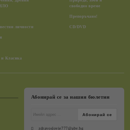
чения, древни
Природа, хоби и
 НЛО
свободно време
Препоръчано!
вестни личности
CD/DVD
я
 и Класика
Абонирай се за нашия бюлетин
zdravoslovie777@abv.bg