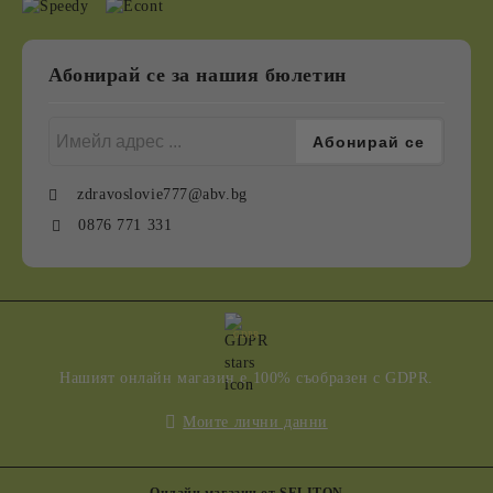
Абонирай се за нашия бюлетин
zdravoslovie777@abv.bg
0876 771 331
GDPR
Нашият онлайн магазин е 100% съобразен с GDPR.
Моите лични данни