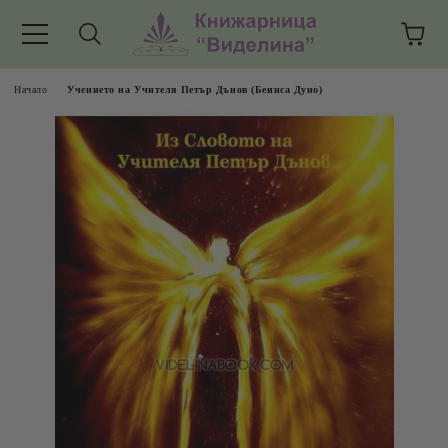
Начало
Учението на Учителя Петър Дънов (Беинса Дуно)