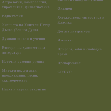
Астрология, номерология,
хиромантия, физиогномика
Оказион
Радиестезия
Художествена литература и
Класика
Учението на Учителя Петър
Дънов (Беинса Дуно)
Детска литература
Духовни школи и учения
Изкуство
Езотерична художествена
Природа, хоби и свободно
литература
време
Източни духовни учения
Препоръчано!
Митология, легенди,
CD/DVD
предсказания, песни,
худ.творчество
Наука и научни открития