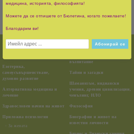
живот.
медицина, историята, философията!
Можете да се отпишете от Бюлетина, когато пожелаете!
Благодарим ви!
НОВО!
История и Съвременност
КУРС НА ЧУДЕСАТА
Педагогика, семейство,
възпитание
Езотерика,
самоусъвършенстване,
Тайни и загадки
духовно развитие
Шаманизъм, индиански
Алтернативна медицина и
учения, древни цивилизации,
лечение
ченълинг, НЛО
Здравословен начин на живот
Философия
Приложна психология
Биографии и живот на
известни личности
За жената
Бизнес и Лидерски умения