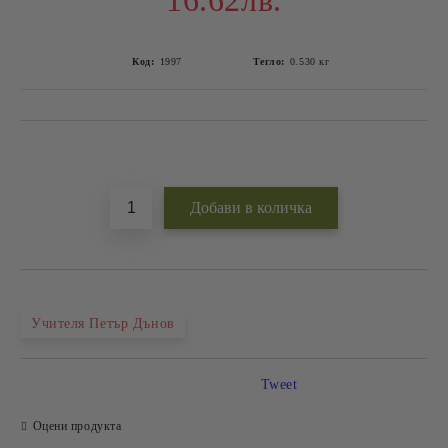
16.62лв.
Код:
1997
Тегло:
0.530
кг
Добави в желани
Учителя Петър Дънов
Tweet
Оцени продукта