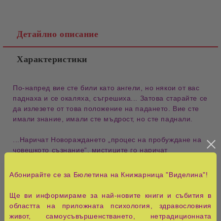
Детайлно описание
Характеристики
По-напред вие сте били като ангели, но някои от вас
паднаха и се окаляха, съгрешиха... Затова старайте се
да излезете от това положение на падането. Вие сте
имали знание, имали сте мъдрост, но сте паднали.
...Наричат Новораждането „процес на пробуждане на
човешкото съзнание“, мистиците го наричат
„проникване и проява на Божия Дух и проява на
Божествената душа в човека“. Духът и Душата
Абонирайте се за Бюлетина на Книжарница "Виделина"!
посещават човека и си заминават, но ако останат за
дълго време в него, те обхващат напълно ума,
Ще ви информираме за най-новите книги и събития в
сърцето и волята му. Този процес наричаме
областта на приложната психология, здравословния
„Новораждане“. Тогава човек е... господар на своя
живот, самоусъвършенстването, нетрадиционната