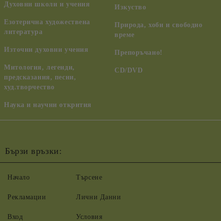
Духовни школи и учения
Изкуство
Езотерична художествена
Природа, хоби и свободно
литература
време
Източни духовни учения
Препоръчано!
Митология, легенди,
CD/DVD
предсказания, песни,
худ.творчество
Наука и научни открития
Бързи връзки:
Начало
Търсене
Рекламации
Лични Данни
Вход
Условия