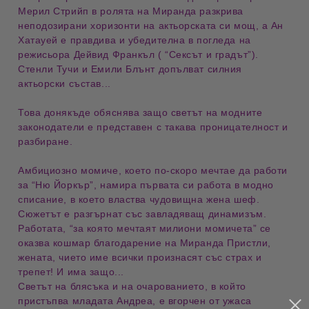
Мерил Стрийп в ролята на Миранда разкрива
неподозирани хоризонти на актьорската си мощ, а Ан
Хатауей е правдива и убедителна в погледа на
режисьора Дейвид Франкъл ( “Сексът и градът”).
Стенли Тучи и Емили Блънт допълват силния
актьорски състав...
Това донякъде обяснява защо светът на модните
законодатели е представен с такава проницателност и
разбиране.
Амбициозно момиче, което по-скоро мечтае да работи
за “Ню Йоркър”, намира първата си работа в модно
списание, в което властва чудовищна жена шеф.
Сюжетът е разгърнат със завладяващ динамизъм.
Работата, “за която мечтаят милиони момичета” се
оказва кошмар благодарение на Миранда Пристли,
жената, чието име всички произнасят със страх и
трепет! И има защо...
Светът на блясъка и на очарованието, в който
пристъпва младата Андреа, е вгорчен от ужаса