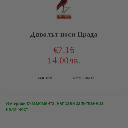
Дяволът носи Прада
€7.16
14.00лв.
Код:
1989
Тегло:
0.360
кг
Изчерпан
към момента, направи запитване за
Добави в желани
наличност