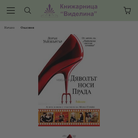
Начало
Оказион