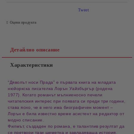
Tweet
Оцени продукта
Детайлно описание
Характеристики
“Дяволът носи Прада” е първата книга на младата
нюйоркска писателка
Лорън Уайзбъргър
(родена
1977). Когато романът мълниеносно печели
читателския интерес при появата си преди три години,
става ясно, че в него има биографичен момент –
Лорън е била известно време асистент на редактор от
модно списание.
Филмът, създаден по романа, е талантлив резултат да
се претвори тази шеметна и завладяваща история.