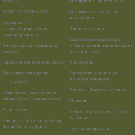
НОВО!
История и Съвременност
КУРС НА ЧУДЕСАТА
Педагогика, семейство,
възпитание
Езотерика,
самоусъвършенстване,
Тайни и загадки
духовно развитие
Шаманизъм, индиански
Алтернативна медицина и
учения, древни цивилизации,
лечение
ченълинг, НЛО
Здравословен начин на живот
Философия
Приложна психология
Биографии и живот на
известни личности
За жената
Бизнес и Лидерски умения
Астрология, номерология,
хиромантия, физиогномика
Оказион
Радиестезия
Художествена литература и
Класика
Учението на Учителя Петър
Дънов (Беинса Дуно)
Детска литература