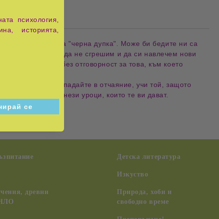
ата психология,
ина, историята,
нал в прословутата "черна дупка". Може би бедите ни са
покойство и страх да не сгрешим и да си навлечем нови
и безпокойства, без отговорност за това, към което
х.
яването им. Не изпадайте в отчаяние, учи той, защото
да разпознавате онези уроци, които те ви дават.
възпитание
Детска литература
Изкуство
чения, древни
Природа, хоби и
 НЛО
свободно време