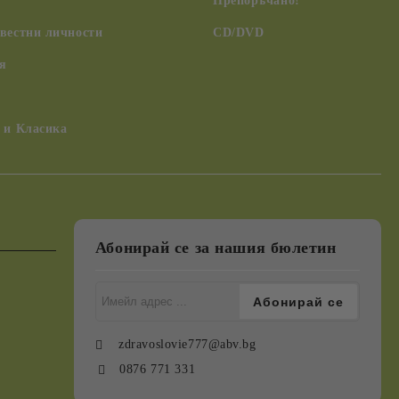
Препоръчано!
вестни личности
CD/DVD
я
 и Класика
Абонирай се за нашия бюлетин
zdravoslovie777@abv.bg
0876 771 331