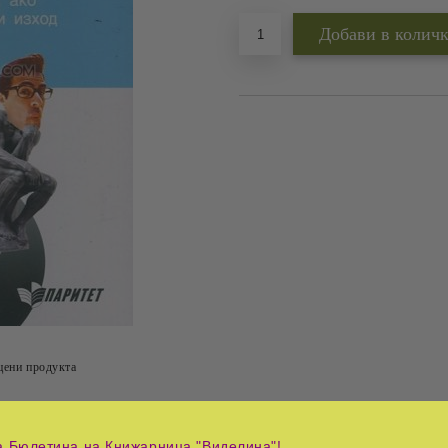
цени продукта
Tweet
а Бюлетина на Книжарница "Виделина"!