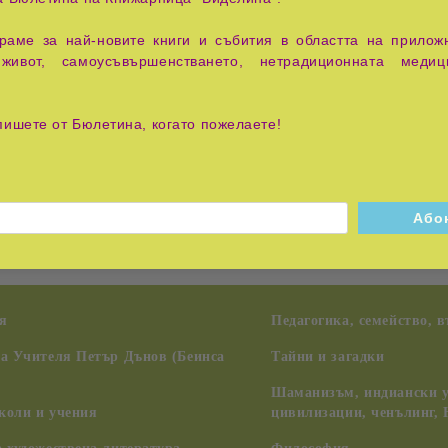
аме за най-новите книги и събития в областта на приложн
живот, самоусъвършенстването, нетрадиционната медиц
е е изпитал усещането, че всичко му върви на зле, че е попад
ехове? Ако смятаме така, ние сме обречени на постоянно без
пишете от Бюлетина, когато пожелаете!
остта е основан на философията "дзен" – живот без страхове 
 се оглеждаме как живеят другите, без да се сравняваме с тя
нигата си ситуациите с "черните дупки" и начините за преодол
мисъл. Трябва само да знаете как да посрещате черните дупки 
я
Педагогика, семейство, 
на Учителя Петър Дънов (Беинса
Тайни и загадки
Шаманизъм, индиански у
коли и учения
цивилизации, ченълинг,