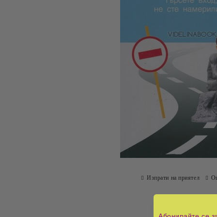
Изпрати на приятел
О
Абонирайте се з