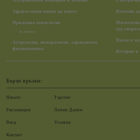
Алтернативна медицина и лечение
Езотерична
Здравословен начин на живот
Източни д
Приложна психология
Митология,
худ.творче
За жената
Наука и н
Астрология, номерология, хиромантия,
физиогномика
История и
Бързи връзки:
Начало
Търсене
Рекламации
Лични Данни
Вход
Условия
Контакт