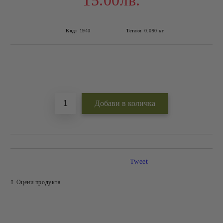
15.00лв.
Код:
1940
Тегло:
0.090
кг
Добави в желани
Tweet
Оцени продукта