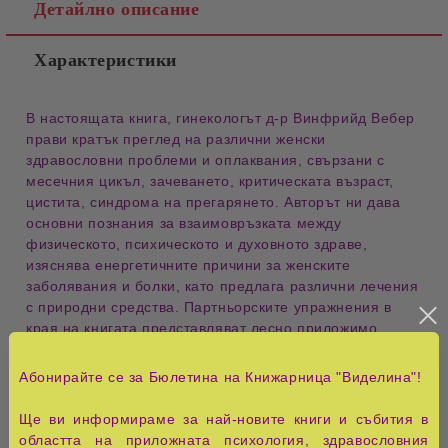
Детайлно описание
Характеристики
В настоящата книга, гинекологът д-р Винфрийд Вебер
прави кратък преглед на различни женски
здравословни проблеми и оплаквания, свързани с
месечния цикъл, зачеването, критическата възраст,
цистита, синдрома на прегарянето. Авторът ни дава
основни познания за взаимовръзката между
физическото, психическото и духовното здраве,
изяснява енергетичните причини за женските
заболявания и болки, като предлага различни лечения
с природни средства. Партньорските упражнения в
края на книгата представляват лесно приложимо
средство за самопомощ и допълват практическата
част.
Абонирайте се за Бюлетина на Книжарница "Виделина"!
Д-р Винфрийд Вебер, роден 1948 г., е гинеколог,
Ще ви информираме за най-новите книги и събития в
натуропат и експерт по екологична медицина.
областта на приложната психология, здравословния