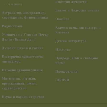
известни личности
За жената
Бизнес и Лидерски умения
Астрология, номерология,
хиромантия, физиогномика
Оказион
Радиестезия
Художествена литература и
Класика
Учението на Учителя Петър
Дънов (Беинса Дуно)
Детска литература
Духовни школи и учения
Изкуство
Езотерична художествена
Природа, хоби и свободно
литература
време
Източни духовни учения
Препоръчано!
Митология, легенди,
CD/DVD
предсказания, песни,
худ.творчество
Наука и научни открития