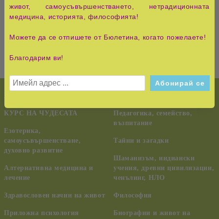
Известен е като автор на медицински статии и книги.
живот, самоусъвършенстването, нетрадиционната
Води семинари и квалификационни курсове по
медицина, историята, философията!
натуропатия и работи за утвърждаването на
функционалната медицина.
Можете да се отпишете от Бюлетина, когато пожелаете!
Благодарим ви!
НОВО!
История и Съвременност
КУРС НА ЧУДЕСАТА
Педагогика, семейство,
възпитание
Езотерика,
самоусъвършенстване,
Тайни и загадки
духовно развитие
Шаманизъм, индиански
Алтернативна медицина и
учения, древни цивилизации,
лечение
ченълинг, НЛО
Здравословен начин на живот
Философия
Приложна психология
Биографии и живот на