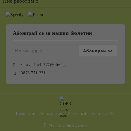
Ние работим с
Абонирай се за нашия бюлетин
zdravoslovie777@abv.bg
0876 771 331
GDPR
Нашият онлайн магазин е 100% съобразен с GDPR.
Моите лични данни