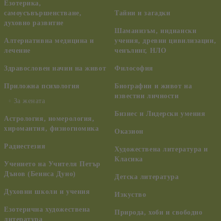
Езотерика,
самоусъвършенстване,
Тайни и загадки
духовно развитие
Шаманизъм, индиански
Алтернативна медицина и
учения, древни цивилизации,
лечение
ченълинг, НЛО
Здравословен начин на живот
Философия
Приложна психология
Биографии и живот на
известни личности
За жената
Бизнес и Лидерски умения
Астрология, номерология,
хиромантия, физиогномика
Оказион
Радиестезия
Художествена литература и
Класика
Учението на Учителя Петър
Дънов (Беинса Дуно)
Детска литература
Духовни школи и учения
Изкуство
Езотерична художествена
Природа, хоби и свободно
литература