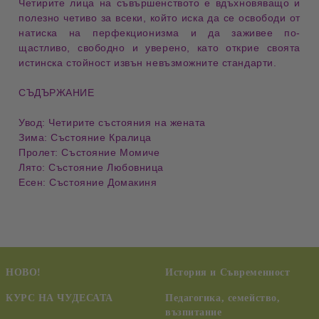
Четирите лица на съвършенството
е вдъхновяващо и
полезно четиво за всеки, който иска да се освободи от
натиска на перфекционизма
и да заживее по-
щастливо, свободно и уверено, като открие своята
истинска стойност извън невъзможните стандарти.
СЪДЪРЖАНИЕ
Увод: Четирите състояния на жената
Зима: Състояние Кралица
Пролет: Състояние Момиче
Лято: Състояние Любовница
Есен: Състояние Домакиня
НОВО!
История и Съвременност
КУРС НА ЧУДЕСАТА
Педагогика, семейство,
възпитание