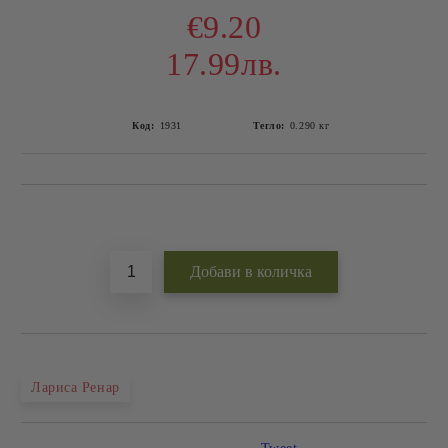
€9.20
17.99лв.
Код:
1931
Тегло:
0.290
кг
Добави в желани
Лариса Ренар