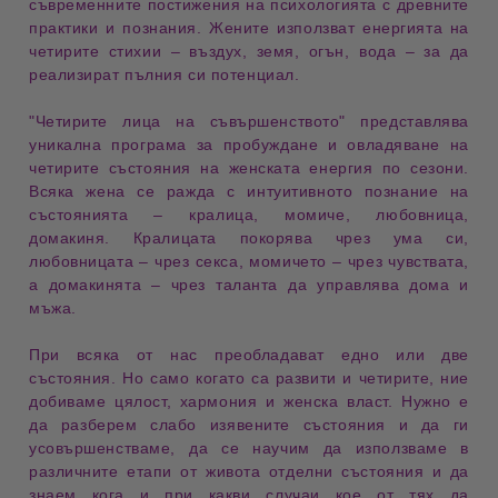
съвременните постижения
на психологията с
древните
практики
и познания. Жените използват
енергията на
четирите стихии
– въздух, земя, огън, вода – за да
реализират
пълния си потенциал
.
"Четирите лица на съвършенството"
представлява
уникална
програма
за пробуждане и овладяване на
четирите състояния
на женската енергия по
сезони
.
Всяка жена се ражда с
интуитивното познание
на
състоянията –
кралица, момиче, любовница,
домакиня
.
Кралицата
покорява чрез ума си,
любовницата
– чрез секса,
момичето
– чрез чувствата,
а
домакинята
– чрез таланта да управлява дома и
мъжа.
При всяка от нас преобладават
едно или две
състояния
. Но само когато са развити
и четирите
, ние
добиваме
цялост
,
хармония
и
женска власт
. Нужно е
да разберем
слабо изявените състояния
и да ги
усовършенстваме
, да се научим да използваме в
различните
етапи от живота
отделни състояния и да
знаем кога и при какви случаи кое от тях да