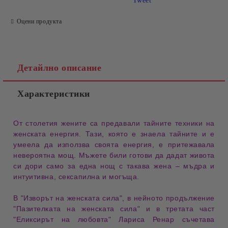
Tweet
Оцени продукта
Детайлно описание
Характеристики
От столетия
жените са предавали
тайните техники на
женската енергия
. Тази, която е знаела
тайните
и е
умеела да използва
своята енергия
, е притежавала
невероятна
мощ
. Мъжете били готови да дадат
живота
си
дори само за една нощ с такава жена –
мъдра и
интуитивна
,
сексапилна и могъща
.
В
"Изворът на женската сила"
, в нейното продължение
"Пазителката на женската сила"
и в третата част
"Еликсирът на любовта"
Лариса Ренар съчетава