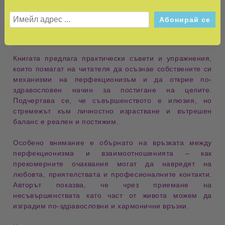
търсенето на контрол, нуждата от любов и страха от
провал. Всеки от тези аспекти е разгледан с внимание
към
емоционалните и поведенчески модели
, които
оформят нашето мислене и действия.
Книгата предлага
практически съвети и упражнения
,
които помагат на читателя да осъзнае собствените си
механизми на перфекционизъм и да открие по-
здравословен начин за постигане на целите.
Подчертава се, че
съвършенството е илюзия
, но
стремежът към личностно израстване и вътрешен
баланс е реален и постижим.
Особено внимание е обърнато на
връзката между
перфекционизма и взаимоотношенията
– как
прекомерните очаквания могат да навредят на
любовта, приятелствата и професионалните контакти.
Авторът показва, че чрез приемане на
несъвършенствата като част от живота
можем да
изградим по-здравословни и хармонични връзки.