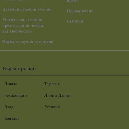
време
Източни духовни учения
Препоръчано!
Митология, легенди,
CD/DVD
предсказания, песни,
худ.творчество
Наука и научни открития
Бързи връзки:
Начало
Търсене
Рекламации
Лични Данни
Вход
Условия
Контакт