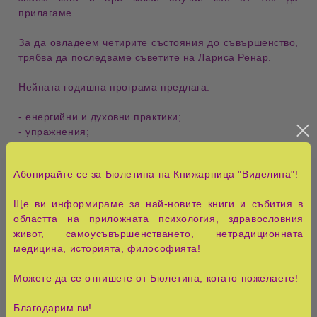
прилагаме.
За да овладеем
четирите състояния
до
съвършенство
,
трябва да последваме
съветите на Лариса Ренар
.
Нейната
годишна програма
предлага:
- енергийни и духовни практики
;
- упражнения
;
- медитации
;
- тестове
.
Абонирайте се за Бюлетина на Книжарница "Виделина"!
Четирите лица на съвършенството
е книга, която
Ще ви информираме за най-новите книги и събития в
разкрива как стремежът към идеалното може да бъде
областта на приложната психология, здравословния
едновременно вдъхновяващ и разрушителен. Авторът
живот, самоусъвършенстването, нетрадиционната
анализира
психологическите аспекти на
медицина, историята, философията!
перфекционизма
, неговите корени и отражението му
върху ежедневието, отношенията и личното щастие.
Можете да се отпишете от Бюлетина, когато пожелаете!
В изданието са представени
четири различни лица на
Благодарим ви!
съвършенството
– стремежът към признание,