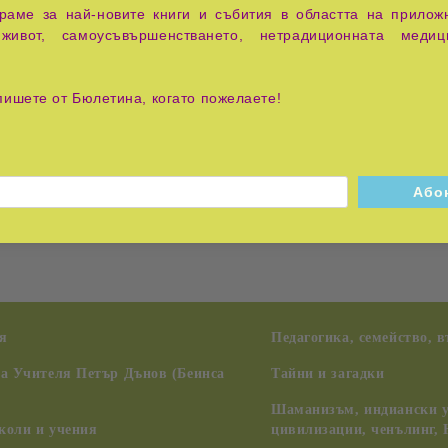
аме за най-новите книги и събития в областта на приложн
живот, самоусъвършенстването, нетрадиционната медиц
ото разбиране за сложността на човека от двадесетото ст
пишете от Бюлетина, когато пожелаете!
, което увеличава нашата осъзнатост - независимо дали е
риемете медитацията като приключение, а „Оранжевата книга
дините. Някои от техниките - випасана, надабрахма, въртене
ришанкар - отразяват едновременно мъдростта на тези трад
ия човек. В действителност не съществува един единствен п
я
Педагогика, семейство, 
на Учителя Петър Дънов (Беинса
Тайни и загадки
Шаманизъм, индиански у
коли и учения
цивилизации, ченълинг,