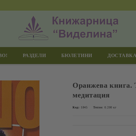
ВО!
РАЗДЕЛИ
БЮЛЕТИНИ
ДОСТАВКА
Оранжева книга. 
медитация
Код:
1845
Тегло:
0.200
кг
Добави в желани