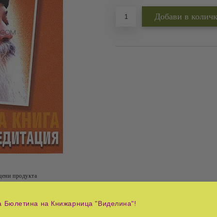
цени продукта
Tweet
а Бюлетина на Книжарница "Виделина"!