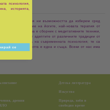
ата психология,
ина, историята,
олетие. Предоставя ни възможността да изберем сред
 древно упражнение на йогите, най-новата терапия от
" като водач. Това е сборник с медитативните техники,
 - са известни от адептите от различните традиции от
иции и откритията на съвременната психология; те са
ът, въпреки че целта е една и съща. Всеки от нас има
възпитание
Детска литература
Изкуство
чения, древни
Природа, хоби и
 НЛО
свободно време