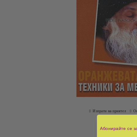
Изпрати на приятел
О
Абонирайте се з