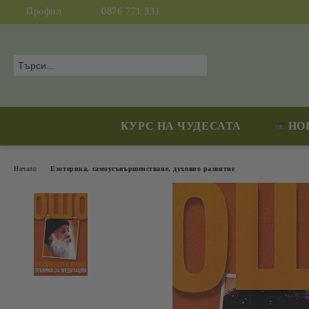
Профил
0876 771 331
КУРС НА ЧУДЕСАТА
НО
Начало
Езотерика, самоусъвършенстване, духовно развитие