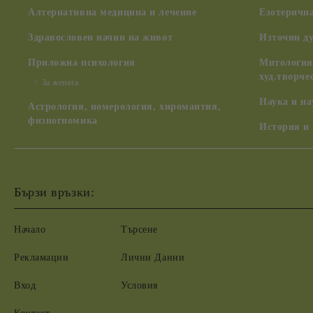
Алтернативна медицина и лечение
Езотерична
Здравословен начин на живот
Източни д
Приложна психология
Митология,
худ.творче
За жената
Наука и н
Астрология, номерология, хиромантия,
физиогномика
История и
Бързи връзки:
Начало
Търсене
Рекламации
Лични Данни
Вход
Условия