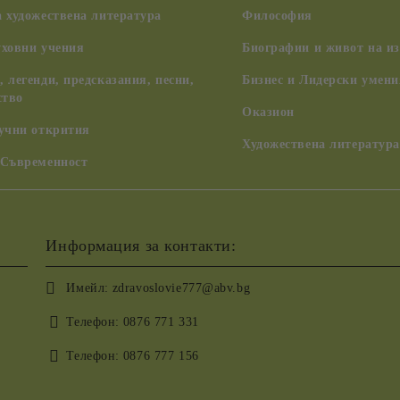
 художествена литература
Философия
уховни учения
Биографии и живот на из
 легенди, предсказания, песни,
Бизнес и Лидерски умени
ство
Оказион
аучни открития
Художествена литература
 Съвременност
Информация за контакти:
Имейл:
zdravoslovie777@abv.bg
Телефон:
0876 771 331
Телефон:
0876 777 156