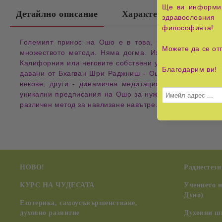
Ще ви информир
Детайлно описание
Характеристики
здравословния 
философията!
Големият принос на Ошо е в това, че работи с пълн
Можете да се от
множеството методи. Няма догма. Използва се всичко
Калифорния или неговите собствени уникални методи. П
Благодарим ви!
давани от Бхагван Шри Раджниш - Ошо в течение на го
векове; други - динамична медитация, кундалини, гу
уникални предписания на Ошо за нуждите на съвременн
различен метод за навлизане навътре.
НОВО!
Радиестези
КУРС НА ЧУДЕСАТА
Учението 
Дуно)
Езотерика, самоусъвършенстване,
духовно развитие
Духовни ш