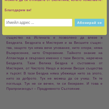
Висшите същества са изпълнени с еликсира на
Безмълвието и Пълнотата. Там, където се събират
Благодарим ви!
Висшите същества, там, където се събират Боговете,
там са Мистериите. Съществува Древно Високо Място
и то е Безд­ната. Тук и самите Богове имат безгранично
обожание. Това и за тях е един неразбираем трепет,
както пеперудата обожава пламъка. Само на Висше
същество на Истината е позволено да влезе в
Бездната. Бездната е Мистерия и за Висшите същес­
тва, защото тук няма вече упование, нито опора; няма
Възкресение, нито Откровение. Тайното знание на
Атлантида е свързано именно с тази Висота, наречена
Бездната. Тази Велика Бездна е съставена от
Мистерия, от Чистото Нищо и всички Висши същес­тва
я търсят. В тази Бездна няма убежище нито за злото,
нито за доброто. Тук не можеш да се учиш. Тя те
поглъща. Тук не си вечен, ти си безкраен. И това е
Прапроизходът – Прадревното Състояние.