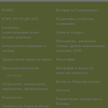
НОВО!
История и Съвременност
КУРС НА ЧУДЕСАТА
Педагогика, семейство,
възпитание
Езотерика,
самоусъвършенстване,
Тайни и загадки
духовно развитие
Шаманизъм, индиански
Алтернативна медицина и
учения, древни цивилизации,
лечение
ченълинг, НЛО
Здравословен начин на живот
Философия
Приложна психология
Биографии и живот на
известни личности
За жената
Бизнес и Лидерски умения
Астрология, номерология,
хиромантия, физиогномика
Оказион
Радиестезия
Художествена литература и
Класика
Учението на Учителя Петър