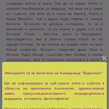
създаваш място, в което Той да се случи. Който е
заживял във Висшата си природа, той вече не е човек
на съдбата, той вече не е човек на Земята. Който е
видял Висшето, той е видял нещо повече от самата
Красота. Ангелите са духовно сътворени, те са в
движение и светлина, но на човека е даден път към
Великия Покой – Мястото, което е Нероденост,
Несътвореност. Ако в твоята голяма скръб не се
зароди Слънце, ти не можеш да родиш себе си като
Висше същество. Висшето същество диша Огън и
Истина. Едно Висше същество има голяма и силна
концентрация, така то прекрачва светлината и влиза в
Бога. Поради Чистотата си едно Висше същество може
така да се сгъсти, че да се превърне в Дух, и чрез Духа
Абонирайте се за Бюлетина на Книжарница "Виделина"!
си да влезе в Същността на Бога. Висшите същества
имат само една Родина и това е Абсолютната Родина
Ще ви информираме за най-новите книги и събития в
– Бог. Всички Висши същества се опират на Диханието
областта на приложната психология, здравословния
на Бога; само Той се опира на Себе Си. Висшето
живот, самоусъвършенстването, нетрадиционната
същество е видяло Бога и е останало изумено за цял
медицина, историята, философията!
живот. Висшето същество търси Бога и в мрака на
Незнайното, докато другите спират пред прага.
Можете да се отпишете от Бюлетина, когато пожелаете!