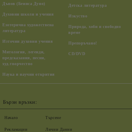
Дънов (Беинса Дуно)
Детска литература
Духовни школи и учения
Изкуство
Езотерична художествена
Природа, хоби и свободно
литература
време
Източни духовни учения
Препоръчано!
Митология, легенди,
CD/DVD
предсказания, песни,
худ.творчество
Наука и научни открития
Бързи връзки:
Начало
Търсене
Рекламации
Лични Данни