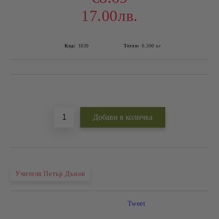
17.00лв.
Код:
1839
Тегло:
0.300
кг
Добави в желани
Учителя Петър Дънов
Tweet