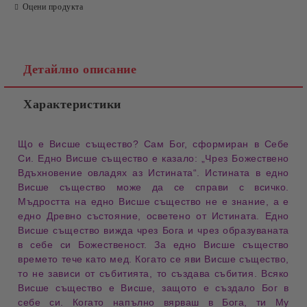
Оцени продукта
Детайлно описание
Характеристики
Що е Висше същество? Сам Бог, сформиран в Себе
Си. Едно Висше същество е казало: „Чрез Божествено
Вдъхновение овладях аз Истината“. Истината в едно
Висше същество може да се справи с всичко.
Мъдростта на едно Висше същество не е знание, а е
едно Древно състояние, осветено от Истината. Едно
Висше същество вижда чрез Бога и чрез образуваната
в себе си Божественост. За едно Висше същество
времето тече като мед. Когато се яви Висше същество,
то не зависи от събитията, то създава събития. Всяко
Висше същество е Висше, защото е създало Бог в
себе си. Когато напълно вярваш в Бога, ти Му