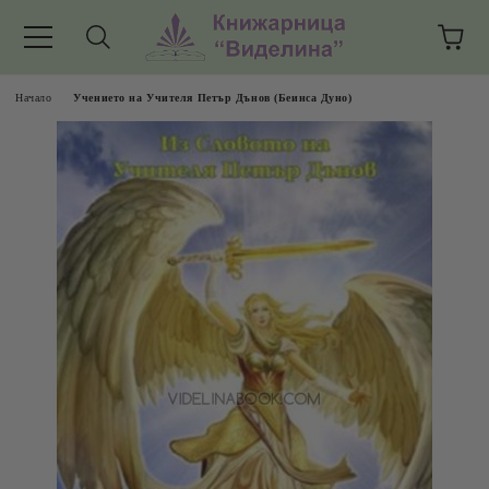
Начало
Учението на Учителя Петър Дънов (Беинса Дуно)