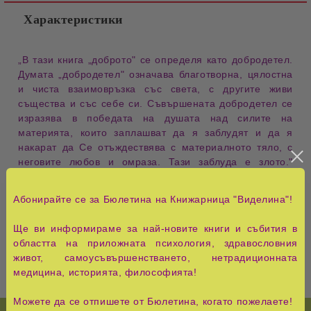
Характеристики
„В тази книга „доброто" се определя като добродетел.
Думата „добродетел" означава благотворна, цялостна
и чиста взаимовръзка със света, с другите живи
същества и със себе си. Съвършената добродетел се
изразява в победата на душата над силите на
материята, които заплашват да я заблудят и да я
накарат да Се отъждествява с материалното тяло, с
неговите любов и омраза. Тази заблуда е злото."
Сухотра Свами черпи от великата Ваишнава традиция
на ведическото знание и изследва опитите на
Абонирайте се за Бюлетина на Книжарница "Виделина"!
западната философия да реши проблема добро-зло.
От този лабиринт на размишления той извежда
Ще ви информираме за най-новите книги и събития в
читателя до окончателното добро - служенето на Бога.
областта на приложната психология, здравословния
живот, самоусъвършенстването, нетрадиционната
медицина, историята, философията!
Можете да се отпишете от Бюлетина, когато пожелаете!