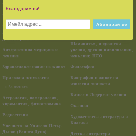
НОВО!
История и Съвременност
Благодарим ви!
КУРС НА ЧУДЕСАТА
Педагогика, семейство,
възпитание
Езотерика,
самоусъвършенстване,
Тайни и загадки
духовно развитие
Шаманизъм, индиански
Алтернативна медицина и
учения, древни цивилизации,
лечение
ченълинг, НЛО
Здравословен начин на живот
Философия
Приложна психология
Биографии и живот на
известни личности
За жената
Бизнес и Лидерски умения
Астрология, номерология,
хиромантия, физиогномика
Оказион
Радиестезия
Художествена литература и
Класика
Учението на Учителя Петър
Дънов (Беинса Дуно)
Детска литература