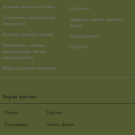
Духовни школи и учения
Изкуство
Езотерична художествена
Природа, хоби и свободно
литература
време
Източни духовни учения
Препоръчано!
Митология, легенди,
CD/DVD
предсказания, песни,
худ.творчество
Наука и научни открития
Бързи връзки:
Начало
Търсене
Рекламации
Лични Данни