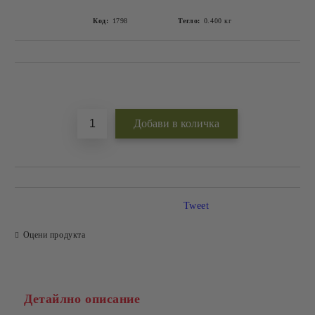
Код:
1798
Тегло:
0.400
кг
Добави в желани
Tweet
Оцени продукта
Детайлно описание