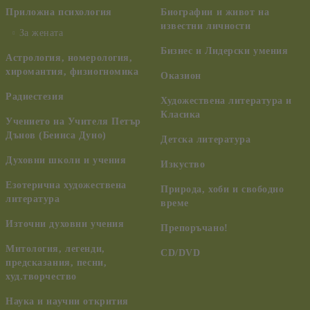
Приложна психология
Биографии и живот на
известни личности
За жената
Бизнес и Лидерски умения
Астрология, номерология,
хиромантия, физиогномика
Оказион
Радиестезия
Художествена литература и
Класика
Учението на Учителя Петър
Дънов (Беинса Дуно)
Детска литература
Духовни школи и учения
Изкуство
Езотерична художествена
Природа, хоби и свободно
литература
време
Източни духовни учения
Препоръчано!
Митология, легенди,
CD/DVD
предсказания, песни,
худ.творчество
Наука и научни открития