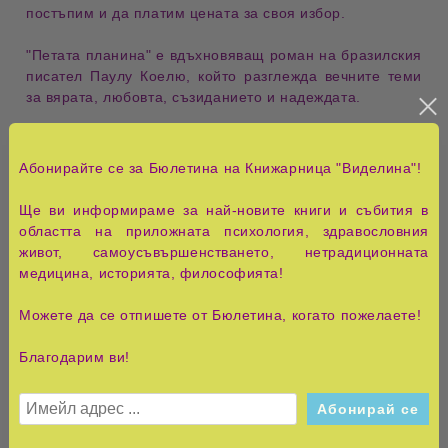
постъпим и да платим
цената
за своя избор.
"Петата планина" е вдъхновяващ роман на бразилския
писател Паулу Коелю, който разглежда вечните теми
за
вярата
,
любовта
,
съзиданието
и
надеждата
.
Историята проследява живота на
пророк Илия
, който,
след като е принуден да напусне родната си земя, се
Абонирайте се за Бюлетина на Книжарница "Виделина"!
установява в
Сарепта
. Там той среща
Видия
, вдовица
на местния управител, и двамата започват да работят
Ще ви информираме за най-новите книги и събития в
заедно, за да възстановят разрушеното от войната
областта на приложната психология, здравословния
селище. През това време Илия се изправя пред
живот, самоусъвършенстването, нетрадиционната
множество изпитания, които поставят под въпрос
медицина, историята, философията!
неговата
вяра
и
съдба
.
Можете да се отпишете от Бюлетина, когато пожелаете!
Романът изследва въпросите за
свободната воля
,
съдбата
и
личния избор
, като показва как човек може
Благодарим ви!
да преодолее външните и вътрешните препятствия, за
да постигне своите цели и да намери вътрешен мир.
"Петата планина" е книга, която вдъхновява