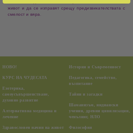
читателите да поемат отговорност за собствения си
живот и да се изправят срещу предизвикателствата с
смелост
и
вяра
.
НОВО!
История и Съвременност
КУРС НА ЧУДЕСАТА
Педагогика, семейство,
възпитание
Езотерика,
самоусъвършенстване,
Тайни и загадки
духовно развитие
Шаманизъм, индиански
Алтернативна медицина и
учения, древни цивилизации,
лечение
ченълинг, НЛО
Здравословен начин на живот
Философия