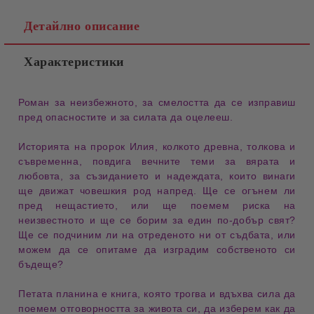
Детайлно описание
Характеристики
Роман
за неизбежното, за
смелостта
да се изправиш
пред
опасностите
и за
силата
да оцелееш.
Историята на
пророк Илия
, колкото древна, толкова и
съвременна, повдига вечните теми за
вярата
и
любовта
, за
съзиданието
и
надеждата
, които винаги
ще движат човешкия род напред. Ще се огънем ли
пред
нещастието
, или ще поемем
риска
на
неизвестното и ще се борим за един по-добър свят?
Ще се подчиним ли на отреденото ни от
съдбата
, или
можем да се опитаме да изградим собственото си
бъдеще
?
Петата планина
е книга, която трогва и вдъхва сила да
поемем
отговорността
за живота си, да изберем как да