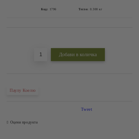
Код:
1796
Тегло:
0.300
кг
Добави в желани
Паулу Коелю
Tweet
Оцени продукта