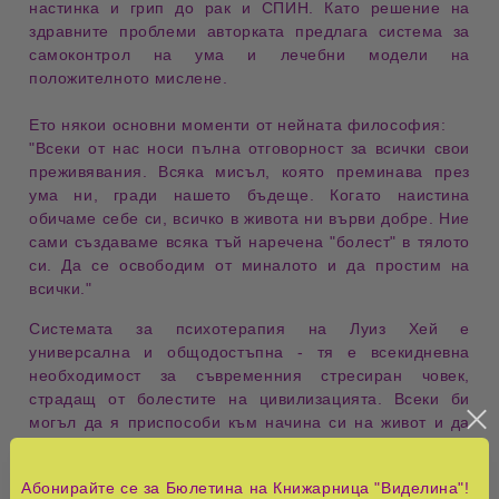
настинка и грип до рак и СПИН. Като решение на
здравните проблеми авторката предлага система за
самоконтрол на ума и лечебни модели на
положителното мислене.
Ето някои
основни моменти от нейната философия:
"
Всеки от нас носи пълна отговорност за всички свои
преживявания. Всяка мисъл, която преминава през
ума ни, гради нашето бъдеще. Когато наистина
обичаме себе си, всичко в живота ни върви добре. Ние
сами създаваме всяка тъй наречена "болест" в тялото
си. Да се освободим от миналото и да простим на
всички."
Системата за психотерапия на
Луиз Хей
е
универсална и общодостъпна - тя е всекидневна
необходимост за съвременния стресиран човек,
страдащ от болестите на цивилизацията. Всеки би
могъл да я приспособи към начина си на живот и да
определи най-подходящата доза от
дневна
психопрофилактика и лечение
.
Абонирайте се за Бюлетина на Книжарница "Виделина"!