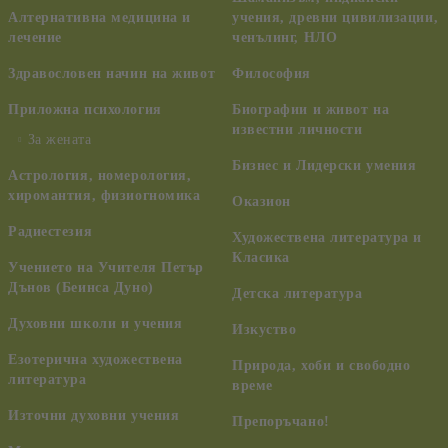
Алтернативна медицина и
учения, древни цивилизации,
лечение
ченълинг, НЛО
Здравословен начин на живот
Философия
Приложна психология
Биографии и живот на
известни личности
За жената
Бизнес и Лидерски умения
Астрология, номерология,
хиромантия, физиогномика
Оказион
Радиестезия
Художествена литература и
Класика
Учението на Учителя Петър
Дънов (Беинса Дуно)
Детска литература
Духовни школи и учения
Изкуство
Езотерична художествена
Природа, хоби и свободно
литература
време
Източни духовни учения
Препоръчано!