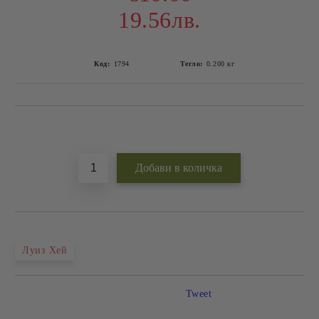
19.56лв.
Код:
1794
Тегло:
0.200
кг
Добави в желани
Луиз Хей
Tweet