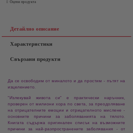
Оцени продукта
Детайлно описание
Характеристики
Свързани продукти
Да се освободим от миналото и да простим - пътят на
изцелението.
"Излекувай живота си"
е
практически наръчник
,
проверен от милиони хора по света, за
преодоляване
на отрицателните емоции и отрицателното мислене
-
основните причини за заболяванията на тялото.
Книгата съдържа
оригинален списък на възможните
причини за най-разпространените заболявания
- от