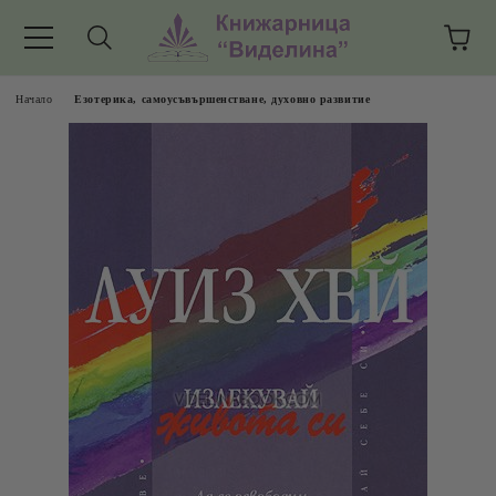
Начало
Езотерика, самоусъвършенстване, духовно развитие