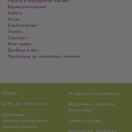
Работа в определени насоки
Взаимоотношения
Работа
Успех
Благополучие
Тялото
Списъкът
Моят живот
Дълбоко в мен
Препоръки за холистично лечение
НОВО!
История и Съвременност
КУРС НА ЧУДЕСАТА
Педагогика, семейство,
възпитание
Езотерика,
самоусъвършенстване,
Тайни и загадки
духовно развитие
Шаманизъм, индиански