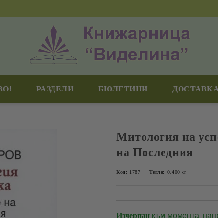
ВО!
РАЗДЕЛИ
БЮЛЕТИНИ
ДОСТАВКА
Митология на усп
на Последния
Код:
1787
Тегло:
0.400
кг
Изчерпан
към момента, нап