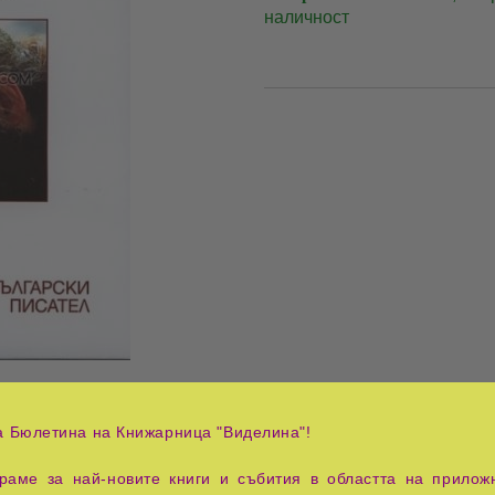
наличност
цени продукта
а Бюлетина на Книжарница "Виделина"!
Tweet
аме за най-новите книги и събития в областта на приложн