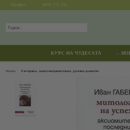
Профил
0876 771 331
КУРС НА ЧУДЕСАТА
НО
Начало
Езотерика, самоусъвършенстване, духовно развитие