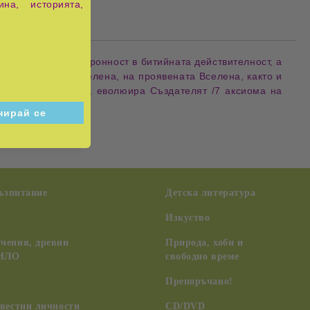
ина, историята,
ява на висша синхронност в битийната действителност, а
 непроявената Вселена, на проявената Вселена, както и
не еволюира видът, еволюира Създателят /7 аксиома на
възпитание
Детска литература
Изкуство
чения, древни
Природа, хоби и
 НЛО
свободно време
Препоръчано!
вестни личности
CD/DVD