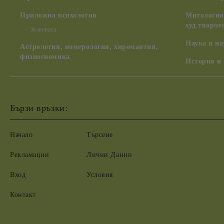
Приложна психология
Митология,
худ.творче
За жената
Наука и н
Астрология, номерология, хиромантия,
физиогномика
История и
Бързи връзки:
Начало
Търсене
Рекламации
Лични Данни
Вход
Условия
Контакт