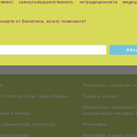
живот, самоусъвършенстването, нетрадиционната медиц
пишете от Бюлетина, когато пожелаете!
ята, че Бог е част от мълнията на проявление, а също е про
о. В тази мълния на проявлението се включват създателите на
г, Господ Бог, Господ и човекът. Време е да осъзнаем, че 
я
Педагогика, семейство, 
на Учителя Петър Дънов (Беинса
Тайни и загадки
Шаманизъм, индиански у
коли и учения
цивилизации, ченълинг,
 художествена литература
Философия
уховни учения
Биографии и живот на из